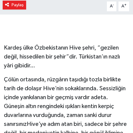
Paylaş
-
+
A
A
Gizlilik İlkeleri - Privacy Policy
Güncel
Gündem
Kardeş ülke Özbekistanın Hive şehri, “gezilen
Politika
değil, hissedilen bir şehir”dir. Türkistan’ın nazlı
yâri gibidir…
Spor
Çölün ortasında, rüzgârın taşıdığı tozla birlikte
Turizm
tarih de dolaşır Hive’nin sokaklarında. Sessizliğin
içinde yankılanan bir geçmiş vardır adeta.
Güneşin altın rengindeki ışıkları kentin kerpiç
duvarlarına vurduğunda, zaman sanki durur
sanırsınızHive’ye adım atan biri, sadece bir şehre