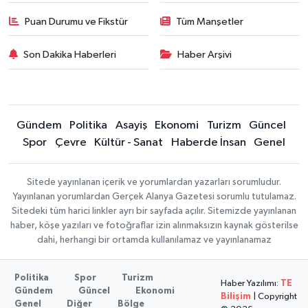
Puan Durumu ve Fikstür
Tüm Manşetler
Son Dakika Haberleri
Haber Arşivi
Gündem
Politika
Asayiş
Ekonomi
Turizm
Güncel
Spor
Çevre
Kültür - Sanat
Haberde İnsan
Genel
Sitede yayınlanan içerik ve yorumlardan yazarları sorumludur.
Yayınlanan yorumlardan Gerçek Alanya Gazetesi sorumlu tutulamaz.
Sitedeki tüm harici linkler ayrı bir sayfada açılır. Sitemizde yayınlanan
haber, köşe yazıları ve fotoğraflar izin alınmaksızın kaynak gösterilse
dahi, herhangi bir ortamda kullanılamaz ve yayınlanamaz
Politika
Spor
Turizm
Haber Yazılımı:
TE
Gündem
Güncel
Ekonomi
Bilişim
| Copyright
Genel
Diğer
Bölge