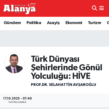
E-Gazete
Hava Durumu
Gündem
Politika
Asayiş
Ekonomi
Turizm
Genel
Trafik Durumu
Bilim
Süper Lig Puan Durumu ve Fikstür
Bilim ve Teknoloji
Tüm Manşetler
Türk Dünyası
Şehirlerinde Gönül
Bölge
Son Dakika Haberleri
Yolculuğu: HİVE
Diğer
Haber Arşivi
PROF.DR. SELAHATTIN AVŞAROĞLU
Dünya
17.10.2025 - 07:40
YAYINLANMA
Ekonomi