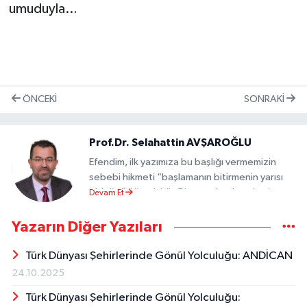
umuduyla…
ÖNCEKI
SONRAKI
Prof.Dr. Selahattin AVŞAROĞLU
Efendim, ilk yazımıza bu başlığı vermemizin
sebebi hikmeti “başlamanın bitirmenin yarısı
olduğu” öğretisidir. Bir şeye başlıyor ise insan
Devam Et
harekete geçmiş, davranışa dönüşmüş
anlamına gelir. Dolayısıyla “yol alma” süreci
Yazarın Diğer Yazıları
başlamıştır.
Türk Dünyası Şehirlerinde Gönül Yolculuğu: ANDİCAN
24.10.2025
Türk Dünyası Şehirlerinde Gönül Yolculuğu: