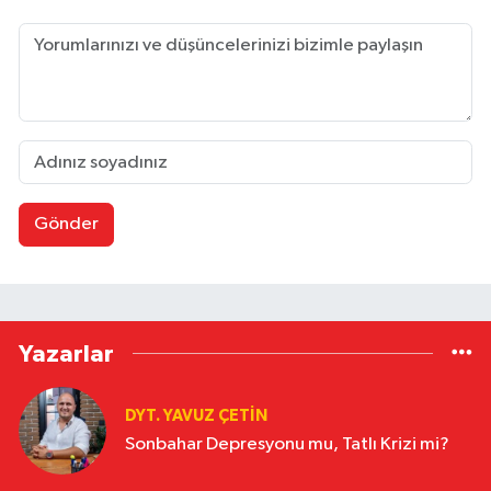
Gönder
Yazarlar
DYT. YAVUZ ÇETİN
Sonbahar Depresyonu mu, Tatlı Krizi mi?