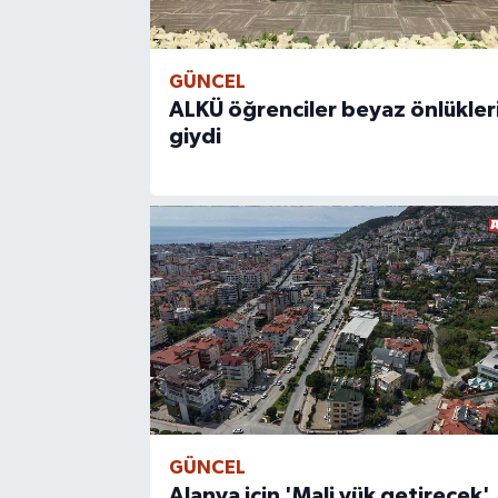
GÜNCEL
ALKÜ öğrenciler beyaz önlükler
giydi
GÜNCEL
Alanya için 'Mali yük getirecek'