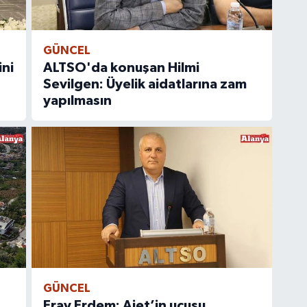
GÜNCEL
ini
ALTSO'da konuşan Hilmi
Sevilgen: Üyelik aidatlarına zam
yapılmasın
GÜNCEL
Eray Erdem: Ajet’in uçuşu