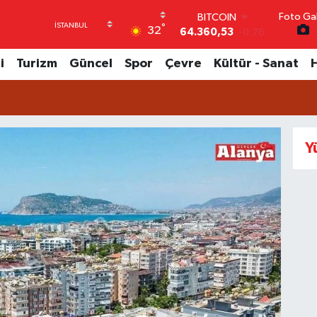
Foto Gal
DOLAR
°
32
47,7069
0.17
EURO
55,0265
0.01
i
Turizm
Güncel
Spor
Çevre
Kültür - Sanat
STERLİN
64,1897
0.02
GRAM ALTIN
6618.49
2.12
BİST100
Y
13.887
64
BITCOIN
64.360,53
-0.76