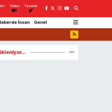
eri
Video
Yazarlar
Haberde İnsan
Genel
ükleniyor...