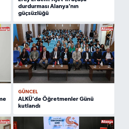
durdurması Alanya’nın
güçsüzlüğü
GÜNCEL
ime
ALKÜ’de Öğretmenler Günü
kutlandı