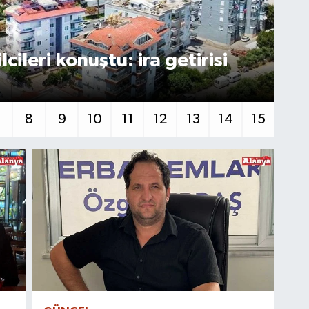
ileri konuştu: ira getirisi
Al
ka
7
8
9
10
11
12
13
14
15