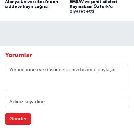
Alanya Üniversitesi’nden
EMŞAV ve şehit aileleri
şiddete hayır çağrısı
Kaymakam Öztürk'ü
ziyaret etti
Yorumlar
Gönder