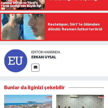
Kestelspor, Siirt’te ölümden
döndü: Resmen futbol terörü!
EDITÖR HAKKINDA
ERKAN UYSAL
Bunlar da ilginizi çekebilir