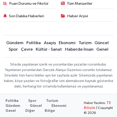
Puan Durumu ve Fikstür
Tüm Manşetler
Son Dakika Haberleri
Haber Arşivi
Gündem
Politika
Asayiş
Ekonomi
Turizm
Güncel
Spor
Çevre
Kültür - Sanat
Haberde İnsan
Genel
Sitede yayınlanan içerik ve yorumlardan yazarları sorumludur.
Yayınlanan yorumlardan Gerçek Alanya Gazetesi sorumlu tutulamaz.
Sitedeki tüm harici linkler ayrı bir sayfada açılır. Sitemizde yayınlanan
haber, köşe yazıları ve fotoğraflar izin alınmaksızın kaynak gösterilse
dahi, herhangi bir ortamda kullanılamaz ve yayınlanamaz
Politika
Spor
Turizm
Haber Yazılımı:
TE
Gündem
Güncel
Ekonomi
Bilişim
| Copyright
Genel
Diğer
Bölge
© 2026