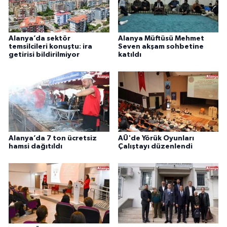
Alanya’da sektör
Alanya Müftüsü Mehmet
temsilcileri konuştu: ira
Seven akşam sohbetine
getirisi bildirilmiyor
katıldı
Alanya’da 7 ton ücretsiz
AÜ'de Yörük Oyunları
hamsi dağıtıldı
Çalıştayı düzenlendi