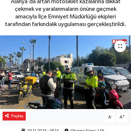
Alanya'da artan motosiklet kazalarına dikkat
çekmek ve yaralanmaların önüne geçmek
Gizlilik İlkeleri - Privacy Policy
amacıyla İlçe Emniyet Müdürlüğü ekipleri
tarafından farkındalık uygulaması gerçekleştirildi.
Güncel
Gündem
Politika
Spor
Turizm
Paylaş
-
+
A
A
20.11.2025 - 18:14
Okunma Süresi: 1 Dk