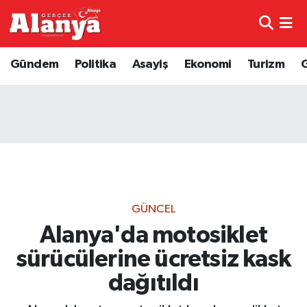
E-Gazete
Hava Durumu
Gündem
Politika
Asayiş
Ekonomi
Turizm
Genel
Trafik Durumu
Bilim
Süper Lig Puan Durumu ve Fikstür
Bilim ve Teknoloji
Tüm Manşetler
Bölge
Son Dakika Haberleri
GÜNCEL
Diğer
Haber Arşivi
Alanya'da motosiklet
sürücülerine ücretsiz kask
Dünya
dağıtıldı
Ekonomi