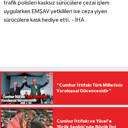
trafik polisleri kasksız sürücülere cezai işlem
uygularken EMŞAV yetkilileri ise ceza yiyen
sürücülere kask hediye etti. - İHA
“Cumhur İttifakı Türk Milletinin
Varoluşsal Güvencesidir”
Cumhur İttifakı ve Yücel’e
Yörük Şenliği’nde Büyük İlgi