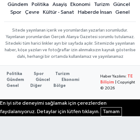
Gündem
Politika
Asayiş
Ekonomi
Turizm
Güncel
Spor
Çevre
Kültür - Sanat
Haberde İnsan
Genel
Sitede yayınlanan içerik ve yorumlardan yazarları sorumludur.
Yayınlanan yorumlardan Gerçek Alanya Gazetesi sorumlu tutulamaz.
Sitedeki tüm harici linkler ayrı bir sayfada açılır. Sitemizde yayınlanan
haber, köşe yazıları ve fotoğraflar izin alınmaksızın kaynak gösterilse
dahi, herhangi bir ortamda kullanılamaz ve yayınlanamaz
Politika
Spor
Turizm
Haber Yazılımı:
TE
Gündem
Güncel
Ekonomi
Bilişim
| Copyright
Genel
Diğer
Bölge
© 2026
En iyi site deneyimi sağlamak için çerezlerden
faydalanıyoruz. Detaylar için lütfen tıklayın.
Tamam