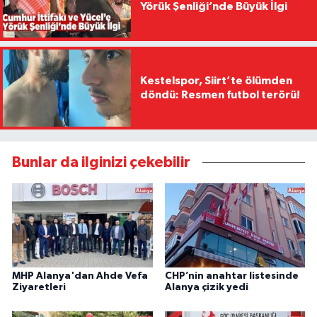
Yörük Şenliği’nde Büyük İlgi
Kestelspor, Siirt’te ölümden
döndü: Resmen futbol terörü!
Bunlar da ilginizi çekebilir
MHP Alanya'dan Ahde Vefa
CHP’nin anahtar listesinde
Ziyaretleri
Alanya çizik yedi