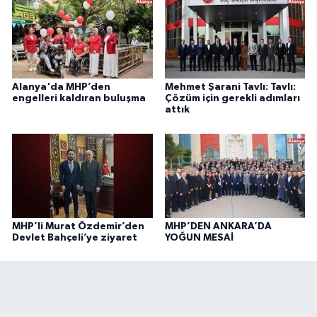
Alanya'da MHP’den
Mehmet Şarani Tavlı: Tavlı:
engelleri kaldıran buluşma
Çözüm için gerekli adımları
attık
MHP’li Murat Özdemir’den
MHP’DEN ANKARA’DA
Devlet Bahçeli’ye ziyaret
YOĞUN MESAİ