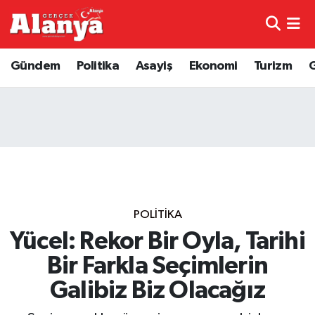
E-Gazete
Hava Durumu
Gündem
Politika
Asayiş
Ekonomi
Turizm
Genel
Trafik Durumu
Bilim
Süper Lig Puan Durumu ve Fikstür
Bilim ve Teknoloji
Tüm Manşetler
Bölge
Son Dakika Haberleri
POLITIKA
Diğer
Haber Arşivi
Yücel: Rekor Bir Oyla, Tarihi
Bir Farkla Seçimlerin
Dünya
Galibiz Biz Olacağız
Ekonomi