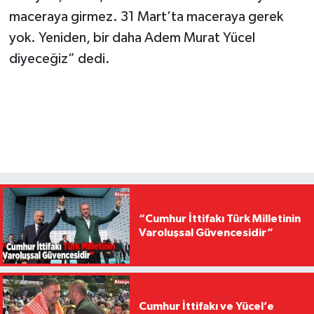
maceraya girmez. 31 Mart’ta maceraya gerek
yok. Yeniden, bir daha Adem Murat Yücel
diyeceğiz” dedi.
“Cumhur İttifakı Türk Milletinin
Varoluşsal Güvencesidir”
Cumhur İttifakı ve Yücel’e