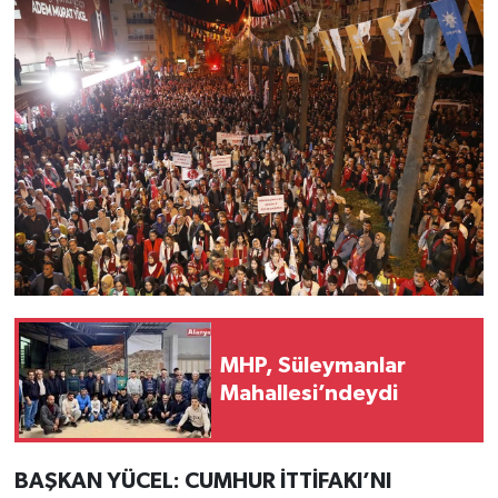
MHP, Süleymanlar
Mahallesi’ndeydi
BAŞKAN YÜCEL: CUMHUR İTTİFAKI’NI