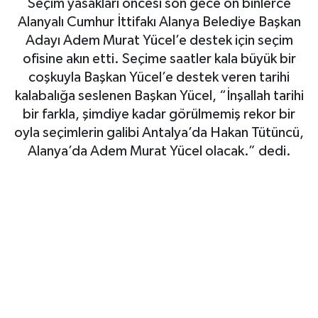
Seçim yasakları öncesi son gece on binlerce
Alanyalı Cumhur İttifakı Alanya Belediye Başkan
Gizlilik İlkeleri - Privacy Policy
Adayı Adem Murat Yücel’e destek için seçim
ofisine akın etti. Seçime saatler kala büyük bir
Güncel
coşkuyla Başkan Yücel’e destek veren tarihi
kalabalığa seslenen Başkan Yücel, “İnşallah tarihi
Gündem
bir farkla, şimdiye kadar görülmemiş rekor bir
oyla seçimlerin galibi Antalya’da Hakan Tütüncü,
Politika
Alanya’da Adem Murat Yücel olacak.” dedi.
Spor
Turizm