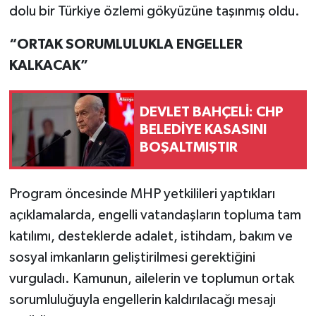
dolu bir Türkiye özlemi gökyüzüne taşınmış oldu.
“ORTAK SORUMLULUKLA ENGELLER
KALKACAK”
DEVLET BAHÇELİ: CHP
BELEDİYE KASASINI
BOŞALTMIŞTIR
Program öncesinde MHP yetkilileri yaptıkları
açıklamalarda, engelli vatandaşların topluma tam
katılımı, desteklerde adalet, istihdam, bakım ve
sosyal imkanların geliştirilmesi gerektiğini
vurguladı. Kamunun, ailelerin ve toplumun ortak
sorumluluğuyla engellerin kaldırılacağı mesajı