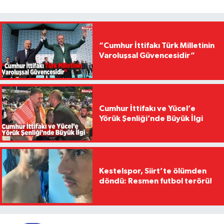
“Cumhur İttifakı Türk Milletinin
Varoluşsal Güvencesidir”
Cumhur İttifakı ve Yücel’e
Yörük Şenliği’nde Büyük İlgi
Kestelspor, Siirt’te ölümden
döndü: Resmen futbol terörü!