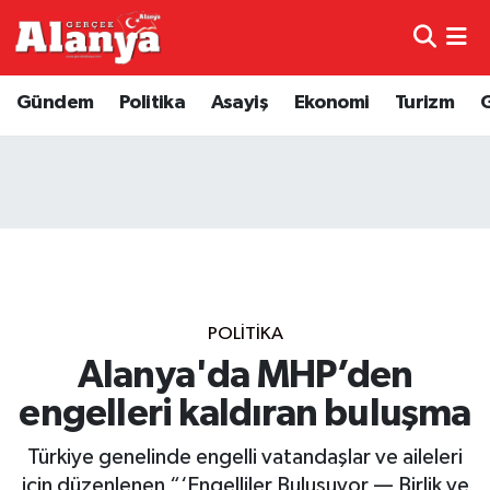
E-Gazete
Hava Durumu
Gündem
Politika
Asayiş
Ekonomi
Turizm
Genel
Trafik Durumu
Bilim
Süper Lig Puan Durumu ve Fikstür
Bilim ve Teknoloji
Tüm Manşetler
Bölge
Son Dakika Haberleri
POLITIKA
Diğer
Haber Arşivi
Alanya'da MHP’den
engelleri kaldıran buluşma
Dünya
Türkiye genelinde engelli vatandaşlar ve aileleri
Ekonomi
için düzenlenen “‘Engelliler Buluşuyor — Birlik ve