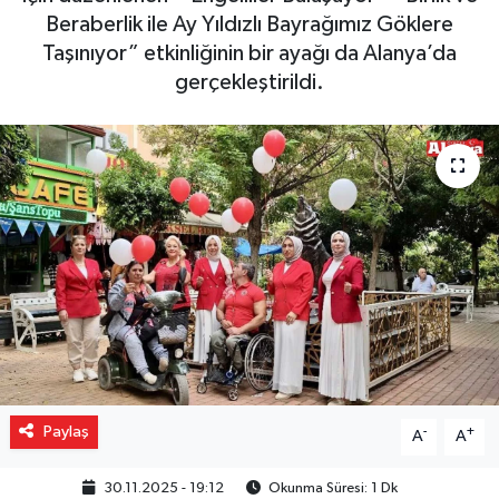
Beraberlik ile Ay Yıldızlı Bayrağımız Göklere
Gizlilik İlkeleri - Privacy Policy
Taşınıyor” etkinliğinin bir ayağı da Alanya’da
gerçekleştirildi.
Güncel
Gündem
Politika
Spor
Turizm
Paylaş
-
+
A
A
30.11.2025 - 19:12
Okunma Süresi: 1 Dk