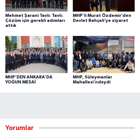
Mehmet Şarani Tavlı: Tavlı:
MHP’li Murat Özdemir’den
Çözüm için gerekli adımları
Devlet Bahçeli’ye ziyaret
attık
MHP’DEN ANKARA’DA
MHP, Süleymanlar
YOĞUN MESAİ
Mahallesi’ndeydi
Yorumlar