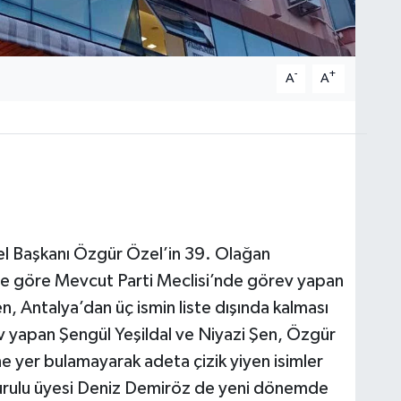
-
+
A
A
el Başkanı Özgür Özel’in 39. Olağan
eye göre Mevcut Parti Meclisi’nde görev yapan
n, Antalya’dan üç ismin liste dışında kalması
ev yapan Şengül Yeşildal ve Niyazi Şen, Özgür
ne yer bulamayarak adeta çizik yiyen isimler
 Kurulu üyesi Deniz Demiröz de yeni dönemde