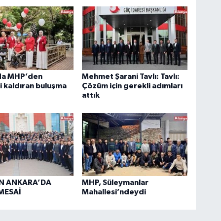
da MHP’den
Mehmet Şarani Tavlı: Tavlı:
i kaldıran buluşma
Çözüm için gerekli adımları
attık
N ANKARA’DA
MHP, Süleymanlar
MESAİ
Mahallesi’ndeydi