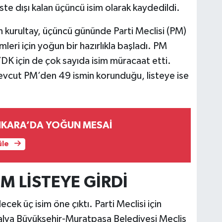
ste dışı kalan üçüncü isim olarak kaydedildi.
kurultay, üçüncü gününde Parti Meclisi (PM)
leri için yoğun bir hazırlıkla başladı. PM
YDK için de çok sayıda isim müracaat etti.
evcut PM’den 49 ismin korunduğu, listeye ise
NKARA’DA YOĞUN MESAİ
üle
M LİSTEYE GİRDİ
cek üç isim öne çıktı. Parti Meclisi için
ntalya Büyükşehir-Muratpaşa Belediyesi Meclis