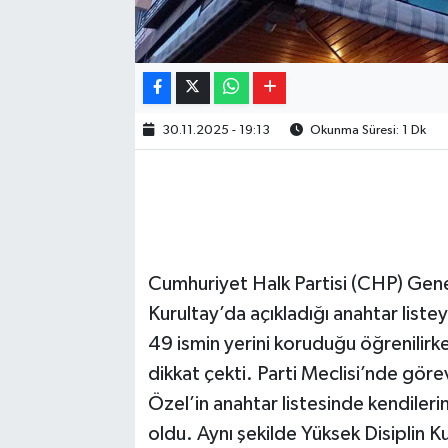
30.11.2025 - 19:13
Okunma Süresi: 1 Dk
Cumhuriyet Halk Partisi (CHP) Gen
Kurultay’da açıkladığı anahtar list
49 ismin yerini koruduğu öğrenilirke
dikkat çekti. Parti Meclisi’nde gör
Özel’in anahtar listesinde kendileri
oldu. Aynı şekilde Yüksek Disiplin