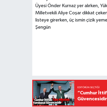
Üyesi Önder Kurnaz yer alırken, Yüks
Milletvekili Aliye Coşar dikkat çeke
listeye girerken, üç ismin çizik yem
Şengün
EDITÖRÜN SEÇTIĞI
“Cumhur İttif
Güvencesidi