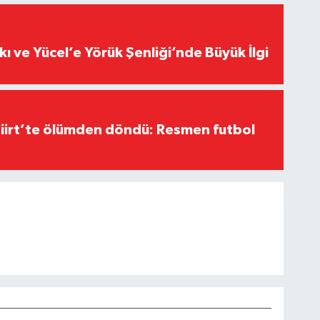
kı ve Yücel’e Yörük Şenliği’nde Büyük İlgi
Siirt’te ölümden döndü: Resmen futbol