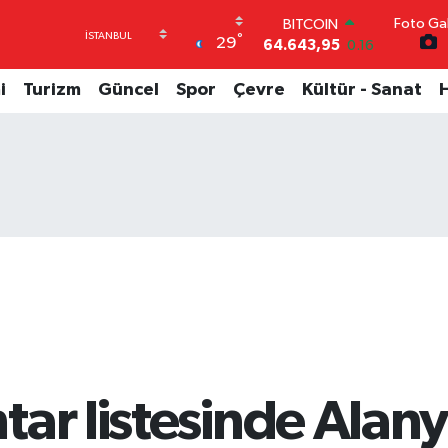
Foto Gal
DOLAR
°
29
47,6006
0.06
EURO
55,0250
0.02
i
Turizm
Güncel
Spor
Çevre
Kültür - Sanat
STERLİN
64,2398
0.2
GRAM ALTIN
6500.87
0.12
BİST100
13.799
70
BITCOIN
64.643,95
0.16
ar listesinde Alanya