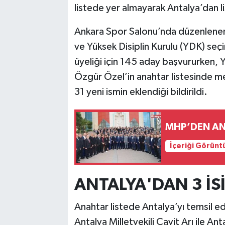
listede yer almayarak Antalya’dan li
Ankara Spor Salonu’nda düzenlenen 
ve Yüksek Disiplin Kurulu (YDK) seçim
üyeliği için 145 aday başvururken, 
Özgür Özel’in anahtar listesinde m
31 yeni ismin eklendiği bildirildi.
MHP’DEN A
İçeriği Görünt
ANTALYA'DAN 3 İSİ
Anahtar listede Antalya’yı temsil ede
Antalya Milletvekili Cavit Arı ile A