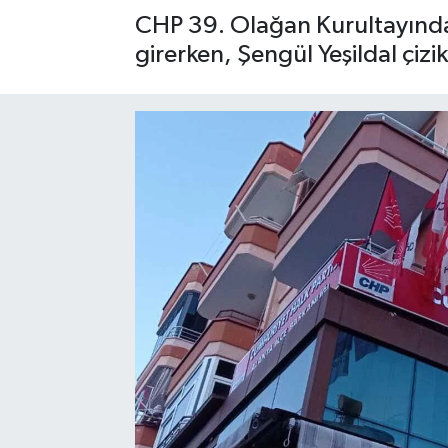
CHP 39. Olağan Kurultayında 
Gizlilik İlkeleri - Privacy Policy
girerken, Şengül Yeşildal çizik
Güncel
Gündem
Politika
Spor
Turizm