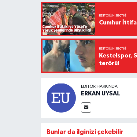
EDITÖRÜN SEÇTIĞI
Cumhur İttifa
EDITÖRÜN SEÇTIĞI
Kestelspor, 
terörü!
EDITÖR HAKKINDA
ERKAN UYSAL
Bunlar da ilginizi çekebilir