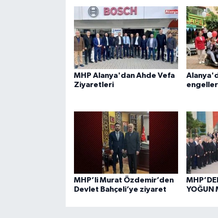
MHP Alanya'dan Ahde Vefa
Alanya'
Ziyaretleri
engeller
MHP’li Murat Özdemir’den
MHP’DE
Devlet Bahçeli’ye ziyaret
YOĞUN 