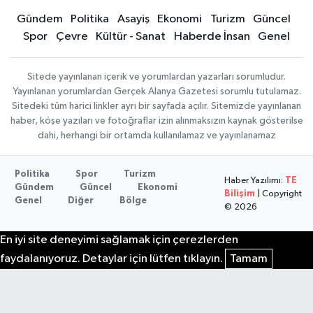
Gündem
Politika
Asayiş
Ekonomi
Turizm
Güncel
Spor
Çevre
Kültür - Sanat
Haberde İnsan
Genel
Sitede yayınlanan içerik ve yorumlardan yazarları sorumludur.
Yayınlanan yorumlardan Gerçek Alanya Gazetesi sorumlu tutulamaz.
Sitedeki tüm harici linkler ayrı bir sayfada açılır. Sitemizde yayınlanan
haber, köşe yazıları ve fotoğraflar izin alınmaksızın kaynak gösterilse
dahi, herhangi bir ortamda kullanılamaz ve yayınlanamaz
Politika
Spor
Turizm
Haber Yazılımı:
TE
Gündem
Güncel
Ekonomi
Bilişim
| Copyright
Genel
Diğer
Bölge
© 2026
En iyi site deneyimi sağlamak için çerezlerden
faydalanıyoruz. Detaylar için lütfen tıklayın.
Tamam