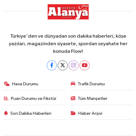
Gizlilik İlkeleri - Privacy Policy
Güncel
Türkiye'den ve dünyadan son dakika haberleri, köşe
Gündem
yazıları, magazinden siyasete, spordan seyahate her
konuda Flow!
Politika
Spor
Hava Durumu
Trafik Durumu
Turizm
Puan Durumu ve Fikstür
Tüm Manşetler
Son Dakika Haberleri
Haber Arşivi