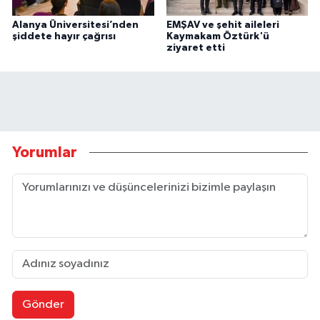
Alanya Üniversitesi’nden
EMŞAV ve şehit aileleri
şiddete hayır çağrısı
Kaymakam Öztürk'ü
ziyaret etti
Yorumlar
Gönder