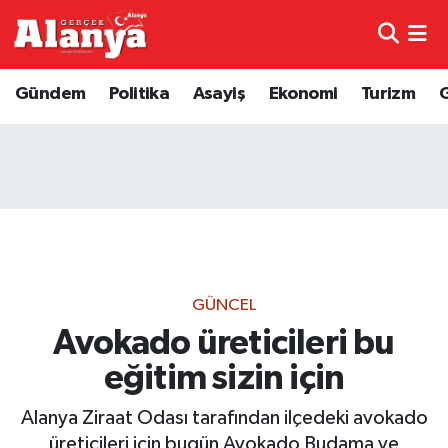
E-Gazete
Hava Durumu
Gündem
Politika
Asayiş
Ekonomi
Turizm
Genel
Trafik Durumu
Bilim
Süper Lig Puan Durumu ve Fikstür
Bilim ve Teknoloji
Tüm Manşetler
Bölge
Son Dakika Haberleri
GÜNCEL
Diğer
Haber Arşivi
Avokado üreticileri bu
eğitim sizin için
Dünya
Alanya Ziraat Odası tarafından ilçedeki avokado
Ekonomi
üreticileri için bugün Avokado Budama ve