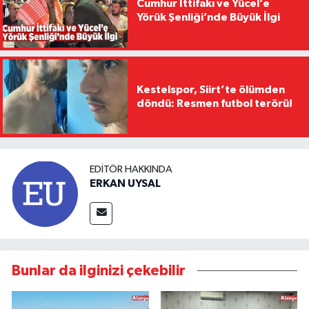
Cumhur İttifakı ve Yücel’e
Yörük Şenliği’nde Büyük İlgi
Kestelspor, Siirt’te ölümden
döndü: Resmen futbol terörü!
EDITÖR HAKKINDA
ERKAN UYSAL
Bunlar da ilginizi çekebilir