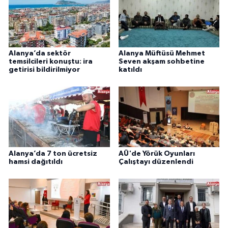
Alanya’da sektör
Alanya Müftüsü Mehmet
temsilcileri konuştu: ira
Seven akşam sohbetine
getirisi bildirilmiyor
katıldı
Alanya’da 7 ton ücretsiz
AÜ'de Yörük Oyunları
hamsi dağıtıldı
Çalıştayı düzenlendi