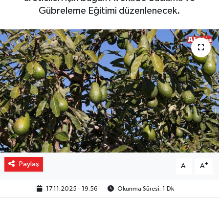
Gübreleme Eğitimi düzenlenecek.
Gizlilik İlkeleri - Privacy Policy
Güncel
Gündem
Politika
Spor
Turizm
Paylaş
-
+
A
A
17.11.2025 - 19:56
Okunma Süresi: 1 Dk