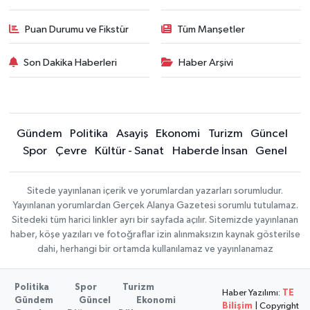
Puan Durumu ve Fikstür
Tüm Manşetler
Son Dakika Haberleri
Haber Arşivi
Gündem
Politika
Asayiş
Ekonomi
Turizm
Güncel
Spor
Çevre
Kültür - Sanat
Haberde İnsan
Genel
Sitede yayınlanan içerik ve yorumlardan yazarları sorumludur.
Yayınlanan yorumlardan Gerçek Alanya Gazetesi sorumlu tutulamaz.
Sitedeki tüm harici linkler ayrı bir sayfada açılır. Sitemizde yayınlanan
haber, köşe yazıları ve fotoğraflar izin alınmaksızın kaynak gösterilse
dahi, herhangi bir ortamda kullanılamaz ve yayınlanamaz
Politika
Spor
Turizm
Haber Yazılımı:
TE
Gündem
Güncel
Ekonomi
Bilişim
| Copyright