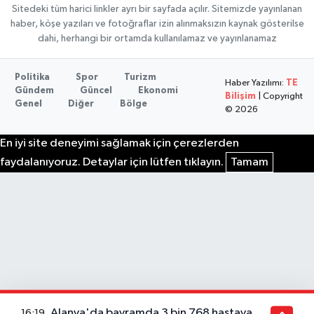
Sitedeki tüm harici linkler ayrı bir sayfada açılır. Sitemizde yayınlanan
haber, köşe yazıları ve fotoğraflar izin alınmaksızın kaynak gösterilse
dahi, herhangi bir ortamda kullanılamaz ve yayınlanamaz
Politika
Spor
Turizm
Haber Yazılımı:
TE
Gündem
Güncel
Ekonomi
Bilişim
| Copyright
Genel
Diğer
Bölge
© 2026
En iyi site deneyimi sağlamak için çerezlerden
faydalanıyoruz. Detaylar için lütfen tıklayın.
Tamam
Alanya'da bayramda 3 bin 768 hastaya
16:19