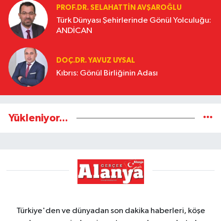
PROF.DR. SELAHATTIN AVŞAROĞLU
Türk Dünyası Şehirlerinde Gönül Yolculuğu:
ANDİCAN
DOÇ.DR. YAVUZ UYSAL
Kıbrıs: Gönül Birliğinin Adası
Yükleniyor...
Türkiye'den ve dünyadan son dakika haberleri, köşe