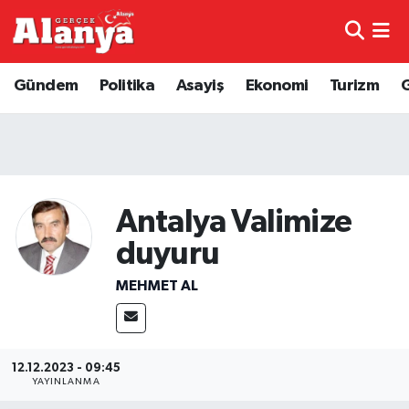
E-Gazete
Hava Durumu
Gündem
Politika
Asayiş
Ekonomi
Turizm
Genel
Trafik Durumu
Bilim
Süper Lig Puan Durumu ve Fikstür
Bilim ve Teknoloji
Tüm Manşetler
Antalya Valimize
duyuru
Bölge
Son Dakika Haberleri
MEHMET AL
Diğer
Haber Arşivi
Dünya
12.12.2023 - 09:45
YAYINLANMA
Ekonomi