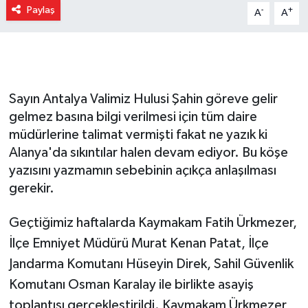
Paylaş
-
+
A
A
Gizlilik İlkeleri - Privacy Policy
Güncel
Gündem
Sayın Antalya Valimiz Hulusi Şahin göreve gelir
gelmez basına bilgi verilmesi için tüm daire
Politika
müdürlerine talimat vermişti fakat ne yazık ki
Alanya'da sıkıntılar halen devam ediyor. Bu köşe
Spor
yazısını yazmamın sebebinin açıkça anlaşılması
gerekir.
Turizm
Geçtiğimiz haftalarda Kaymakam Fatih Ürkmezer,
İlçe Emniyet Müdürü Murat Kenan Patat, İlçe
Jandarma Komutanı Hüseyin Direk, Sahil Güvenlik
Komutanı Osman Karalay ile birlikte asayiş
toplantısı gerçekleştirildi. Kaymakam Ürkmezer