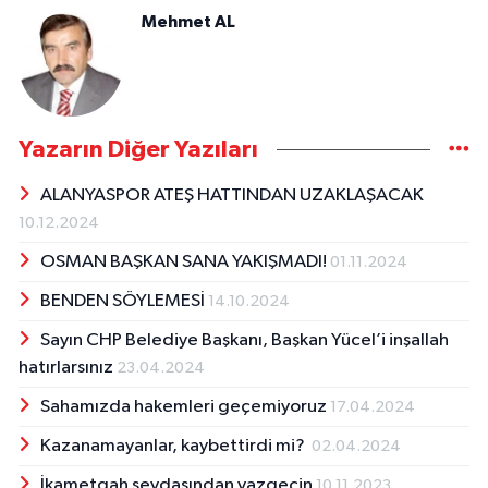
Mehmet AL
Yazarın Diğer Yazıları
ALANYASPOR ATEŞ HATTINDAN UZAKLAŞACAK
10.12.2024
OSMAN BAŞKAN SANA YAKIŞMADI!
01.11.2024
BENDEN SÖYLEMESİ
14.10.2024
Sayın CHP Belediye Başkanı, Başkan Yücel’i inşallah
hatırlarsınız
23.04.2024
Sahamızda hakemleri geçemiyoruz
17.04.2024
Kazanamayanlar, kaybettirdi mi?
02.04.2024
İkametgah sevdasından vazgeçin
10.11.2023