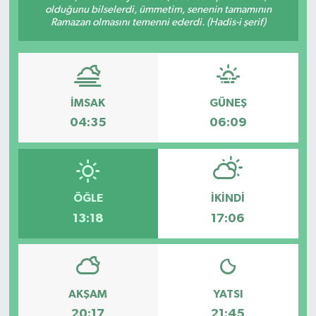
olduğunu bilselerdi, ümmetim, senenin tamamının
Ramazan olmasını temenni ederdi. (Hadis-i şerif)
Gizlilik İlkeleri - Privacy Policy
Güncel
Gündem
İMSAK
GÜNEŞ
04:35
06:09
Politika
Spor
ÖĞLE
İKINDI
Turizm
13:18
17:06
AKŞAM
YATSI
20:17
21:45