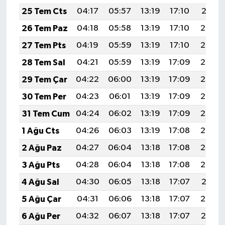
25 Tem Cts
04:17
05:57
13:19
17:10
20:31
26 Tem Paz
04:18
05:58
13:19
17:10
20:30
27 Tem Pts
04:19
05:59
13:19
17:10
20:29
28 Tem Sal
04:21
05:59
13:19
17:09
20:28
29 Tem Çar
04:22
06:00
13:19
17:09
20:27
30 Tem Per
04:23
06:01
13:19
17:09
20:26
31 Tem Cum
04:24
06:02
13:19
17:09
20:25
1 Ağu Cts
04:26
06:03
13:19
17:08
20:24
2 Ağu Paz
04:27
06:04
13:18
17:08
20:23
3 Ağu Pts
04:28
06:04
13:18
17:08
20:22
4 Ağu Sal
04:30
06:05
13:18
17:07
20:21
5 Ağu Çar
04:31
06:06
13:18
17:07
20:20
6 Ağu Per
04:32
06:07
13:18
17:07
20:19