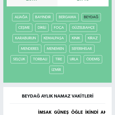
ALİAĞA
BAYINDIR
BERGAMA
BEYDAĞ
CEŞME
DİKİLİ
FOÇA
GÜZELBAHÇE
KARABURUN
KEMALPAŞA
KINIK
KİRAZ
MENDERES
MENEMEN
SEFERIHİSAR
SELÇUK
TORBALI
TİRE
URLA
ÖDEMİŞ
İZMİR
BEYDAĞ AYLIK NAMAZ VAKITLERI
İMSAK
GÜNEŞ
ÖĞLE
İKINDI
AKŞA