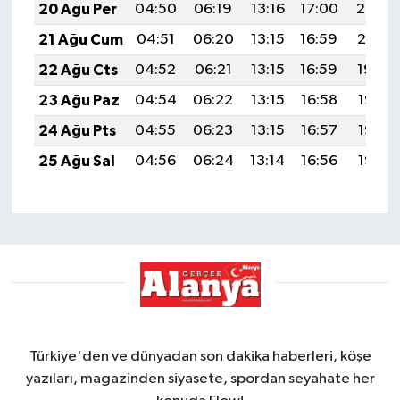
20 Ağu Per
04:50
06:19
13:16
17:00
20:02
21 Ağu Cum
04:51
06:20
13:15
16:59
20:01
22 Ağu Cts
04:52
06:21
13:15
16:59
19:59
23 Ağu Paz
04:54
06:22
13:15
16:58
19:58
24 Ağu Pts
04:55
06:23
13:15
16:57
19:57
25 Ağu Sal
04:56
06:24
13:14
16:56
19:55
Türkiye'den ve dünyadan son dakika haberleri, köşe
yazıları, magazinden siyasete, spordan seyahate her