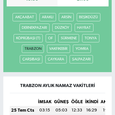
AKÇAABAT
ARAKLI
ARSİN
BEŞİKDÜZÜ
DERNEKPAZARI
DÜZKÖY
HAYRAT
KÖPRÜBAŞI (T)
OF
SÜRMENE
TONYA
TRABZON
VAKFIKEBİR
YOMRA
ÇARŞIBAŞI
ÇAYKARA
ŞALPAZARI
TRABZON AYLIK NAMAZ VAKITLERI
İMSAK
GÜNEŞ
ÖĞLE
İKINDI
AKŞA
25 Tem Cts
03:15
05:03
12:33
16:29
19:52