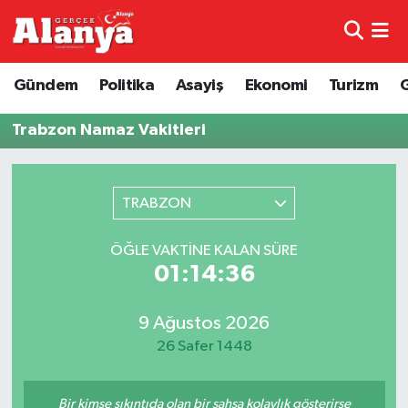
E-Gazete
Hava Durumu
Gündem
Politika
Asayiş
Ekonomi
Turizm
Genel
Trafik Durumu
Trabzon Namaz Vakitleri
Bilim
Süper Lig Puan Durumu ve Fikstür
TRABZON
Bilim ve Teknoloji
Tüm Manşetler
ÖĞLE VAKTINE KALAN SÜRE
Bölge
Son Dakika Haberleri
01:14:36
Diğer
Haber Arşivi
9 Ağustos 2026
26 Safer 1448
Dünya
Ekonomi
Bir kimse sıkıntıda olan bir şahsa kolaylık gösterirse