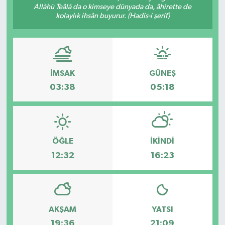
Allâhü Teâlâ da o kimseye dünyada da, âhirette de
kolaylık ihsân buyurur. (Hadis-i şerif)
Gizlilik İlkeleri - Privacy Policy
Güncel
Gündem
İMSAK
GÜNEŞ
03:38
05:18
Politika
Spor
ÖĞLE
İKINDI
Turizm
12:32
16:23
AKŞAM
YATSI
19:36
21:09