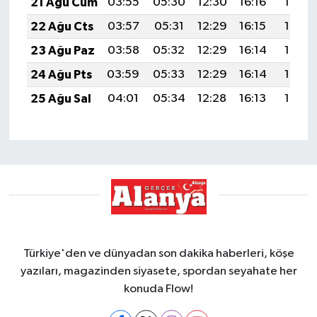
21 Ağu Cum
03:55
05:30
12:30
16:16
19:19
22 Ağu Cts
03:57
05:31
12:29
16:15
19:18
23 Ağu Paz
03:58
05:32
12:29
16:14
19:16
24 Ağu Pts
03:59
05:33
12:29
16:14
19:15
25 Ağu Sal
04:01
05:34
12:28
16:13
19:13
Türkiye'den ve dünyadan son dakika haberleri, köşe
yazıları, magazinden siyasete, spordan seyahate her
konuda Flow!