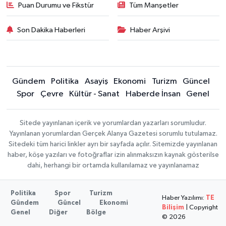
Puan Durumu ve Fikstür
Tüm Manşetler
Son Dakika Haberleri
Haber Arşivi
Gündem
Politika
Asayiş
Ekonomi
Turizm
Güncel
Spor
Çevre
Kültür - Sanat
Haberde İnsan
Genel
Sitede yayınlanan içerik ve yorumlardan yazarları sorumludur.
Yayınlanan yorumlardan Gerçek Alanya Gazetesi sorumlu tutulamaz.
Sitedeki tüm harici linkler ayrı bir sayfada açılır. Sitemizde yayınlanan
haber, köşe yazıları ve fotoğraflar izin alınmaksızın kaynak gösterilse
dahi, herhangi bir ortamda kullanılamaz ve yayınlanamaz
Politika
Spor
Turizm
Haber Yazılımı:
TE
Gündem
Güncel
Ekonomi
Bilişim
| Copyright
Genel
Diğer
Bölge
© 2026