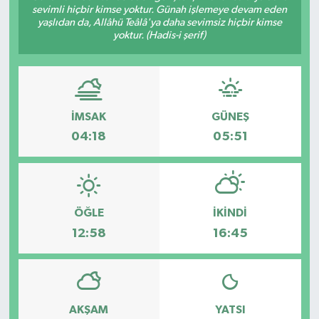
sevimli hiçbir kimse yoktur. Günah işlemeye devam eden
yaşlıdan da, Allâhü Teâlâ'ya daha sevimsiz hiçbir kimse
Gizlilik İlkeleri - Privacy Policy
yoktur. (Hadis-i şerif)
Güncel
Gündem
İMSAK
GÜNEŞ
Politika
04:18
05:51
Spor
Turizm
ÖĞLE
İKINDI
12:58
16:45
AKŞAM
YATSI