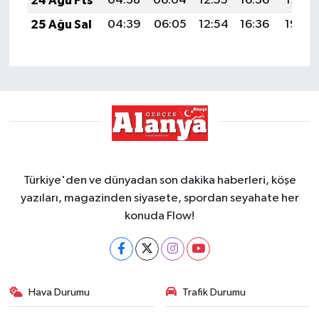
24 Ağu Pts
04:38
06:04
12:55
16:36
19:35
25 Ağu Sal
04:39
06:05
12:54
16:36
19:34
Türkiye'den ve dünyadan son dakika haberleri, köşe
yazıları, magazinden siyasete, spordan seyahate her
konuda Flow!
Hava Durumu
Trafik Durumu