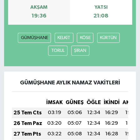
AKŞAM
YATSI
19:36
21:08
GÜMÜŞHANE
KELKİT
KÖSE
KÜRTÜN
TORUL
ŞİRAN
GÜMÜŞHANE AYLIK NAMAZ VAKITLERI
İMSAK
GÜNEŞ
ÖĞLE
İKINDI
AKŞA
25 Tem Cts
03:19
05:06
12:34
16:29
19:52
26 Tem Paz
03:20
05:07
12:34
16:29
19:51
27 Tem Pts
03:22
05:08
12:34
16:28
19:50