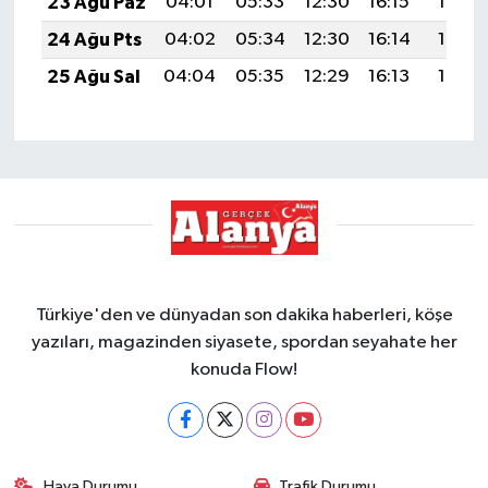
23 Ağu Paz
04:01
05:33
12:30
16:15
19:16
24 Ağu Pts
04:02
05:34
12:30
16:14
19:15
25 Ağu Sal
04:04
05:35
12:29
16:13
19:13
Türkiye'den ve dünyadan son dakika haberleri, köşe
yazıları, magazinden siyasete, spordan seyahate her
konuda Flow!
Hava Durumu
Trafik Durumu