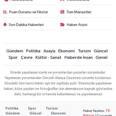
Puan Durumu ve Fikstür
Tüm Manşetler
Son Dakika Haberleri
Haber Arşivi
Gündem
Politika
Asayiş
Ekonomi
Turizm
Güncel
Spor
Çevre
Kültür - Sanat
Haberde İnsan
Genel
Sitede yayınlanan içerik ve yorumlardan yazarları sorumludur.
Yayınlanan yorumlardan Gerçek Alanya Gazetesi sorumlu tutulamaz.
Sitedeki tüm harici linkler ayrı bir sayfada açılır. Sitemizde yayınlanan
haber, köşe yazıları ve fotoğraflar izin alınmaksızın kaynak gösterilse
dahi, herhangi bir ortamda kullanılamaz ve yayınlanamaz
Politika
Spor
Turizm
Haber Yazılımı:
TE
Gündem
Güncel
Ekonomi
Bilişim
| Copyright