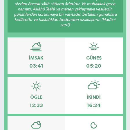
sizden önceki sâlih zâtların âdetidir. Ve muhakkak gece
namazı, Allâhü Teâlâ'ya mânen yaklaşmaya vesîledir,
Gizlilik İlkeleri - Privacy Policy
günahlardan korunmaya bir vâsıtadır, birtakım günahlara
keffârettir ve hastalıkları bedenden uzaklaştırır. (Hadis-i
Güncel
şerif)
Gündem
Politika
İMSAK
GÜNEŞ
03:41
05:20
Spor
Turizm
ÖĞLE
İKINDI
12:33
16:24