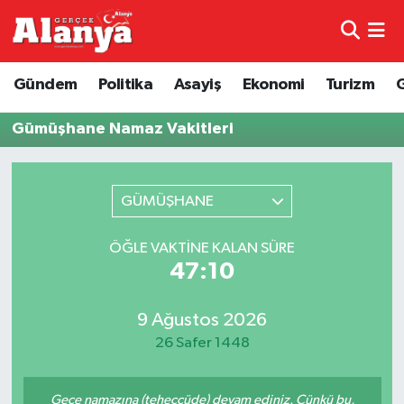
E-Gazete
Hava Durumu
Gündem
Politika
Asayiş
Ekonomi
Turizm
Genel
Trafik Durumu
Gümüşhane Namaz Vakitleri
Bilim
Süper Lig Puan Durumu ve Fikstür
GÜMÜŞHANE
Bilim ve Teknoloji
Tüm Manşetler
ÖĞLE VAKTINE KALAN SÜRE
Bölge
Son Dakika Haberleri
47:10
Diğer
Haber Arşivi
9 Ağustos 2026
26 Safer 1448
Dünya
Ekonomi
Gece namazına (teheccüde) devam ediniz. Çünkü bu,