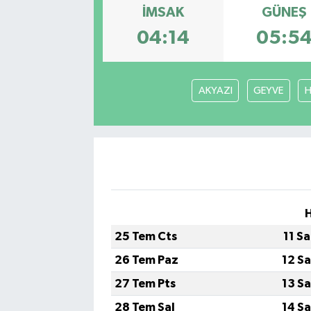
İMSAK
GÜNEŞ
Gizlilik İlkeleri - Privacy Policy
04:14
05:5
Güncel
AKYAZI
GEYVE
H
Gündem
Politika
Spor
Turizm
25 Tem Cts
11 S
26 Tem Paz
12 S
27 Tem Pts
13 S
28 Tem Sal
14 S