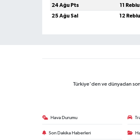
24 Ağu Pts
11 Rebi
25 Ağu Sal
12 Rebi
Türkiye'den ve dünyadan son 
Hava Durumu
Tr
Son Dakika Haberleri
Ha