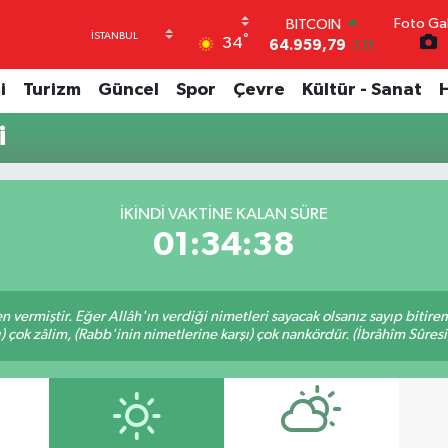
Foto Gal
BITCOIN
°
34
64.959,79
1.11
DOLAR
47,7436
0.18
i
Turizm
Güncel
Spor
Çevre
Kültür - Sanat
EURO
55,2510
0.32
i
STERLİN
64,4811
0.38
GRAM ALTIN
İKINDI VAKTINE KALAN SÜRE
6660.55
0.03
BİST100
01:34:37
13.779
-14
en vermiştir. Eğer Allâh'ın verdiği nimetleri sayacak olsanız sayıp bitire
ı) çok zâlim, (Rabb'inin nimetlerine karşı) çok nankördür. (İbrâhîm Sûresi