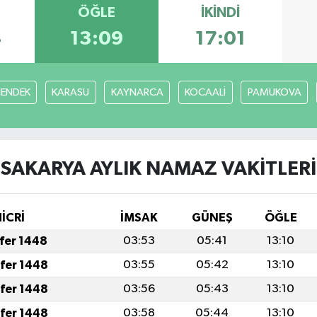
ÖĞLE
İKINDI
4
13:09
17:01
ENDEK
KARASU
KAYNARCA
KOCAALİ
PAMUKOVA
SAKARYA AYLIK NAMAZ VAKITLERI
HİCRİ
İMSAK
GÜNEŞ
ÖĞLE
afer 1448
03:53
05:41
13:10
afer 1448
03:55
05:42
13:10
afer 1448
03:56
05:43
13:10
afer 1448
03:58
05:44
13:10