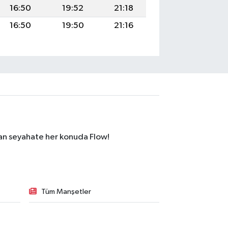
16:50
19:52
21:18
16:50
19:50
21:16
dan seyahate her konuda Flow!
Tüm Manşetler