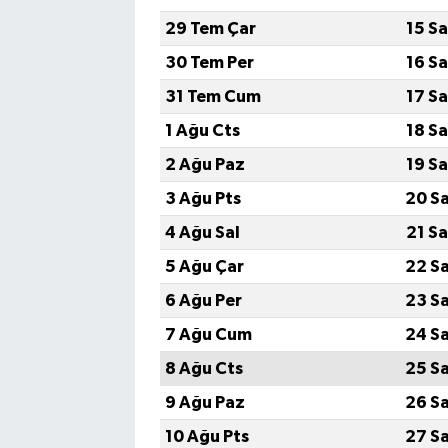
29 Tem Çar
15 S
30 Tem Per
16 S
31 Tem Cum
17 S
1 Ağu Cts
18 S
2 Ağu Paz
19 S
3 Ağu Pts
20 S
4 Ağu Sal
21 S
5 Ağu Çar
22 S
6 Ağu Per
23 S
7 Ağu Cum
24 S
8 Ağu Cts
25 S
9 Ağu Paz
26 S
10 Ağu Pts
27 S