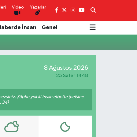
eri
Video
Yazarlar
Haberde İnsan
Genel
8 Ağustos 2026
25 Safer 1448
mezsiniz. Şüphe yok ki insan elbette (nefsine
, 34)