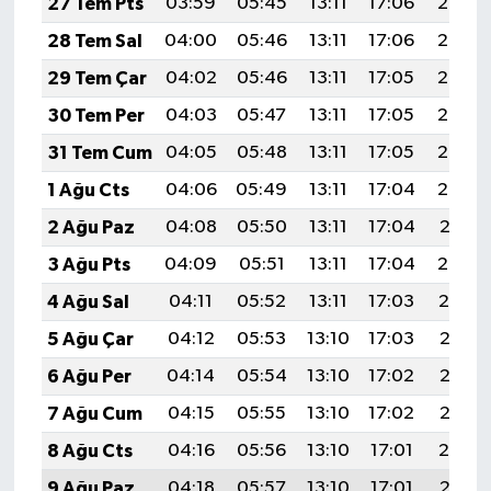
27 Tem Pts
03:59
05:45
13:11
17:06
20:27
28 Tem Sal
04:00
05:46
13:11
17:06
20:26
29 Tem Çar
04:02
05:46
13:11
17:05
20:25
30 Tem Per
04:03
05:47
13:11
17:05
20:24
31 Tem Cum
04:05
05:48
13:11
17:05
20:23
1 Ağu Cts
04:06
05:49
13:11
17:04
20:22
2 Ağu Paz
04:08
05:50
13:11
17:04
20:21
3 Ağu Pts
04:09
05:51
13:11
17:04
20:20
4 Ağu Sal
04:11
05:52
13:11
17:03
20:19
5 Ağu Çar
04:12
05:53
13:10
17:03
20:18
6 Ağu Per
04:14
05:54
13:10
17:02
20:17
7 Ağu Cum
04:15
05:55
13:10
17:02
20:16
8 Ağu Cts
04:16
05:56
13:10
17:01
20:14
9 Ağu Paz
04:18
05:57
13:10
17:01
20:13