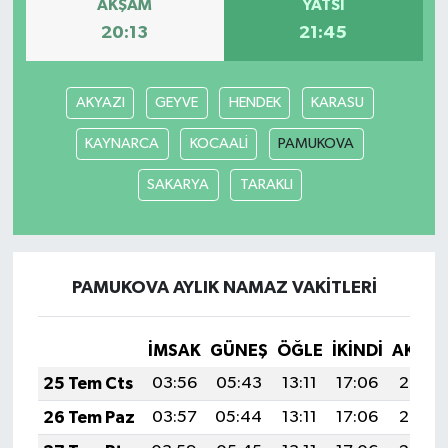
AKŞAM
YATSI
20:13
21:45
AKYAZI
GEYVE
HENDEK
KARASU
KAYNARCA
KOCAALİ
PAMUKOVA
SAKARYA
TARAKLI
PAMUKOVA AYLIK NAMAZ VAKITLERI
İMSAK
GÜNEŞ
ÖĞLE
İKINDI
AKŞA
25 Tem Cts
03:56
05:43
13:11
17:06
20:29
26 Tem Paz
03:57
05:44
13:11
17:06
20:28