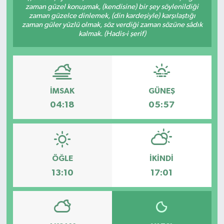
zaman güzel konuşmak, (kendisine) bir şey söylenildiği
zaman güzelce dinlemek, (din kardeşiyle) karşılaştığı
Gizlilik İlkeleri - Privacy Policy
zaman güler yüzlü olmak, söz verdiği zaman sözüne sâdık
kalmak. (Hadis-i şerif)
Güncel
Gündem
İMSAK
GÜNEŞ
Politika
04:18
05:57
Spor
Turizm
ÖĞLE
İKINDI
13:10
17:01