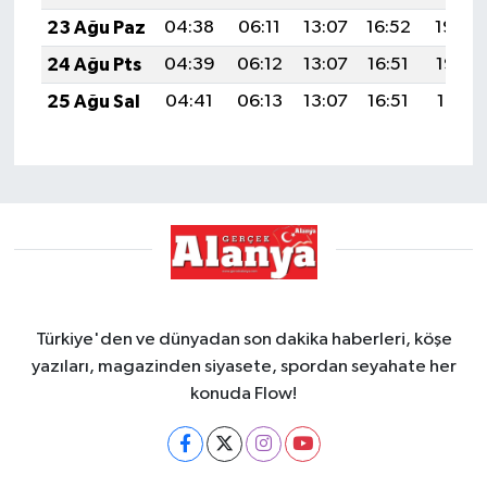
23 Ağu Paz
04:38
06:11
13:07
16:52
19:54
24 Ağu Pts
04:39
06:12
13:07
16:51
19:52
25 Ağu Sal
04:41
06:13
13:07
16:51
19:51
Türkiye'den ve dünyadan son dakika haberleri, köşe
yazıları, magazinden siyasete, spordan seyahate her
konuda Flow!