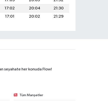
17:03
20:05
21:32
17:02
20:04
21:30
17:01
20:02
21:29
dan seyahate her konuda Flow!
Tüm Manşetler