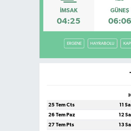
İMSAK
GÜNEŞ
Gizlilik İlkeleri - Privacy Policy
04:25
06:0
Güncel
Gündem
ERGENE
HAYRABOLU
KAP
Politika
Spor
Turizm
25 Tem Cts
11 S
26 Tem Paz
12 S
27 Tem Pts
13 S