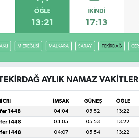
ÖĞLE
İKINDI
6
13:21
17:13
AKLI
M.EREĞLİSİ
MALKARA
SARAY
TEKİRDAĞ
ÇE
TEKİRDAĞ AYLIK NAMAZ VAKITLER
HİCRİ
İMSAK
GÜNEŞ
ÖĞLE
afer 1448
04:04
05:52
13:22
afer 1448
04:05
05:53
13:22
afer 1448
04:07
05:54
13:22