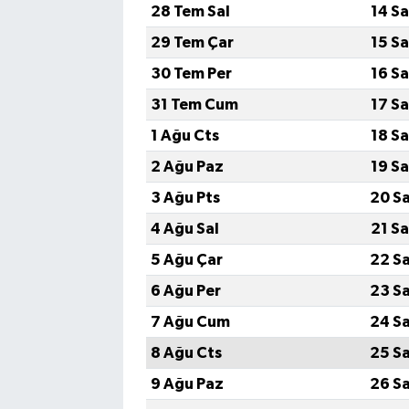
28 Tem Sal
14 S
29 Tem Çar
15 S
30 Tem Per
16 S
31 Tem Cum
17 S
1 Ağu Cts
18 S
2 Ağu Paz
19 S
3 Ağu Pts
20 S
4 Ağu Sal
21 S
5 Ağu Çar
22 S
6 Ağu Per
23 S
7 Ağu Cum
24 S
8 Ağu Cts
25 S
9 Ağu Paz
26 S