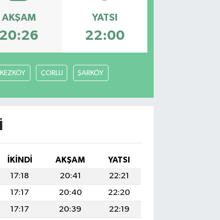
AKŞAM
YATSI
20:26
22:00
RKEZKÖY
ÇORLU
ŞARKÖY
I
İKINDI
AKŞAM
YATSI
17:18
20:41
22:21
17:17
20:40
22:20
17:17
20:39
22:19