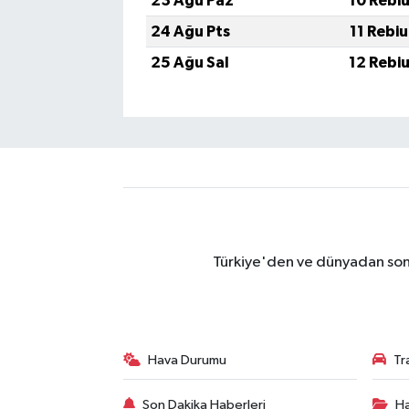
23 Ağu Paz
10 Rebi
24 Ağu Pts
11 Rebi
25 Ağu Sal
12 Rebi
Türkiye'den ve dünyadan son 
Hava Durumu
Tr
Son Dakika Haberleri
Ha