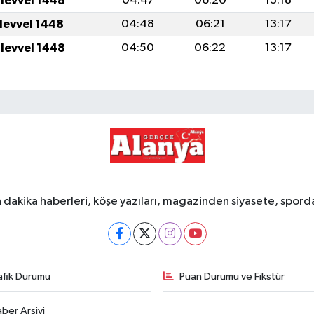
ulevvel 1448
04:47
06:20
13:18
ulevvel 1448
04:48
06:21
13:17
ulevvel 1448
04:50
06:22
13:17
dakika haberleri, köşe yazıları, magazinden siyasete, spor
afik Durumu
Puan Durumu ve Fikstür
ber Arşivi