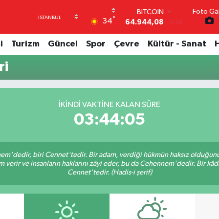
BITCOIN
Foto Gal
°
64.944,08
-0.18
34
DOLAR
47,7436
0.18
i
Turizm
Güncel
Spor
Çevre
Kültür - Sanat
EURO
55,2510
0.32
ri
STERLİN
64,4811
0.38
GRAM ALTIN
6660.55
0.03
İKINDI VAKTINE KALAN SÜRE
BİST100
03:44:04
13.779
-14
nem'dedir, biri Cennet'tedir. Bir adam, verdiği hükmün haksız olduğunu 
verir ve insanların haklarını zâyi eder, bu da Cehennem'dedir. Bir kâdı 
Cennet'tedir. (Hadis-i şerif)