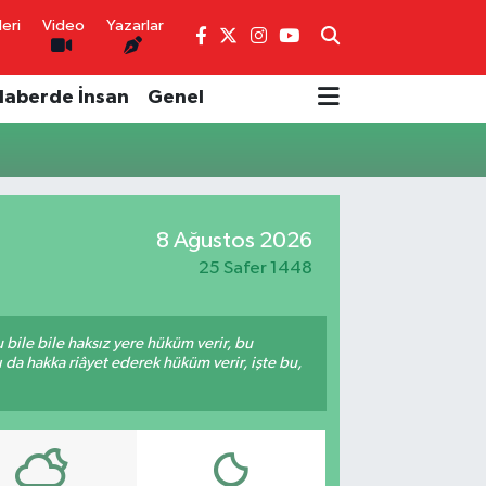
eri
Video
Yazarlar
Haberde İnsan
Genel
8 Ağustos 2026
25 Safer 1448
bile bile haksız yere hüküm verir, bu
da hakka riâyet ederek hüküm verir, işte bu,