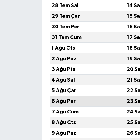
28 Tem Sal
14 S
29 Tem Çar
15 S
30 Tem Per
16 S
31 Tem Cum
17 S
1 Ağu Cts
18 S
2 Ağu Paz
19 S
3 Ağu Pts
20 S
4 Ağu Sal
21 S
5 Ağu Çar
22 S
6 Ağu Per
23 S
7 Ağu Cum
24 S
8 Ağu Cts
25 S
9 Ağu Paz
26 S