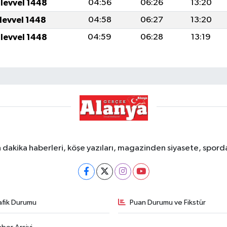
ulevvel 1448
04:56
06:26
13:20
ulevvel 1448
04:58
06:27
13:20
ulevvel 1448
04:59
06:28
13:19
dakika haberleri, köşe yazıları, magazinden siyasete, spor
afik Durumu
Puan Durumu ve Fikstür