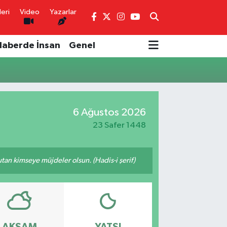
eri
Video
Yazarlar
Haberde İnsan
Genel
6 Ağustos 2026
23 Safer 1448
tutan kimseye müjdeler olsun. (Hadis-i şerif)