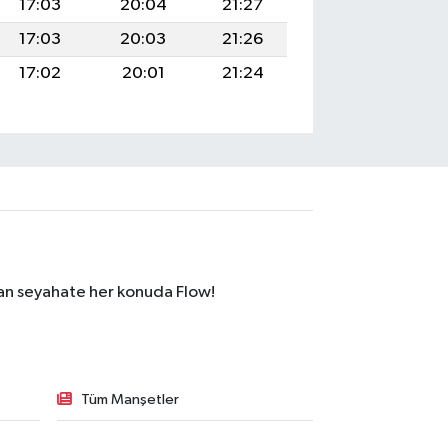
17:03
20:04
21:27
17:03
20:03
21:26
17:02
20:01
21:24
dan seyahate her konuda Flow!
Tüm Manşetler