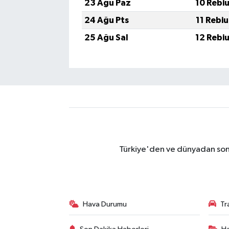
23 Ağu Paz
10 Rebi
24 Ağu Pts
11 Rebi
25 Ağu Sal
12 Rebi
Türkiye'den ve dünyadan son 
Hava Durumu
Tr