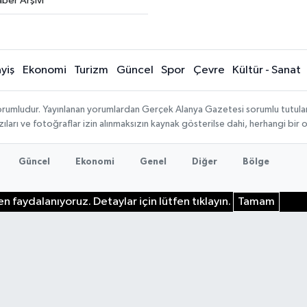
ber Arşivi
yiş
Ekonomi
Turizm
Güncel
Spor
Çevre
Kültür - Sanat
rumludur. Yayınlanan yorumlardan Gerçek Alanya Gazetesi sorumlu tutulamaz.
ıları ve fotoğraflar izin alınmaksızın kaynak gösterilse dahi, herhangi bir
Güncel
Ekonomi
Genel
Diğer
Bölge
n faydalanıyoruz. Detaylar için lütfen tıklayın.
Tamam