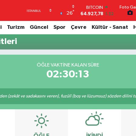
BITCOIN
Foto Gal
64.927,78
1.32
°
26
DOLAR
47,5894
0.08
i
Turizm
Güncel
Spor
Çevre
Kültür - Sanat
EURO
55,0398
-0.02
tleri
STERLİN
64,1581
0.16
GRAM ALTIN
6527.85
0.54
ÖĞLE VAKTINE KALAN SÜRE
BİST100
02:30:12
13.703
11
eden (zekât ve sadakasını veren), fuzûlî (boş ve lüzumsuz) sözden dilini 