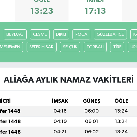
ÖĞLE
İKINDI
13:23
17:13
BEYDAĞ
CEŞME
DİKİLİ
FOÇA
GÜZELBAHÇE
K
MENEMEN
SEFERIHİSAR
SELÇUK
TORBALI
TİRE
UR
ALİAĞA AYLIK NAMAZ VAKITLERI
HİCRİ
İMSAK
GÜNEŞ
ÖĞLE
afer 1448
04:18
06:00
13:24
afer 1448
04:19
06:01
13:24
afer 1448
04:21
06:02
13:24