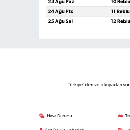
23 Ağu Paz
10 Rebi
24 Ağu Pts
11 Rebi
25 Ağu Sal
12 Rebi
Türkiye'den ve dünyadan son 
Hava Durumu
Tr