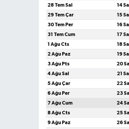
28 Tem Sal
14 S
29 Tem Çar
15 S
30 Tem Per
16 S
31 Tem Cum
17 S
1 Ağu Cts
18 S
2 Ağu Paz
19 S
3 Ağu Pts
20 S
4 Ağu Sal
21 S
5 Ağu Çar
22 S
6 Ağu Per
23 S
7 Ağu Cum
24 S
8 Ağu Cts
25 S
9 Ağu Paz
26 S