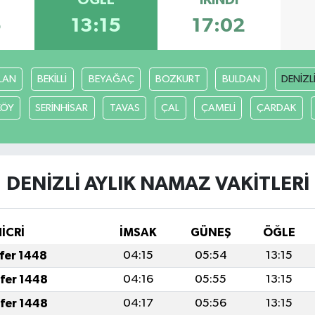
ÖĞLE
İKINDI
5
13:15
17:02
LAN
BEKİLLİ
BEYAĞAÇ
BOZKURT
BULDAN
DENİZL
KÖY
SERİNHİSAR
TAVAS
ÇAL
ÇAMELİ
ÇARDAK
DENİZLİ AYLIK NAMAZ VAKITLERI
HİCRİ
İMSAK
GÜNEŞ
ÖĞLE
afer 1448
04:15
05:54
13:15
afer 1448
04:16
05:55
13:15
afer 1448
04:17
05:56
13:15