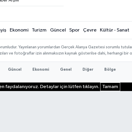
ber Arşivi
yiş
Ekonomi
Turizm
Güncel
Spor
Çevre
Kültür - Sanat
rumludur. Yayınlanan yorumlardan Gerçek Alanya Gazetesi sorumlu tutulamaz.
ıları ve fotoğraflar izin alınmaksızın kaynak gösterilse dahi, herhangi bir
Güncel
Ekonomi
Genel
Diğer
Bölge
n faydalanıyoruz. Detaylar için lütfen tıklayın.
Tamam