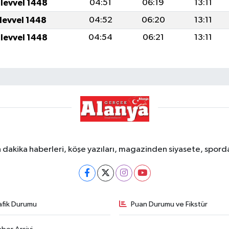
ulevvel 1448
04:51
06:19
13:11
ulevvel 1448
04:52
06:20
13:11
ulevvel 1448
04:54
06:21
13:11
dakika haberleri, köşe yazıları, magazinden siyasete, spor
afik Durumu
Puan Durumu ve Fikstür