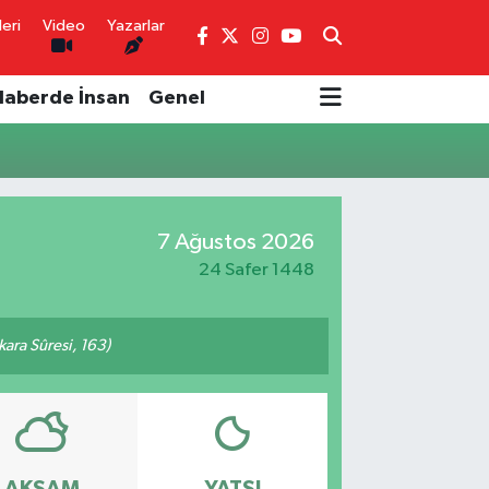
eri
Video
Yazarlar
Haberde İnsan
Genel
7 Ağustos 2026
24 Safer 1448
akara Sûresi, 163)