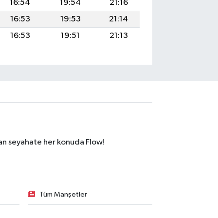
16:54
19:54
21:16
16:53
19:53
21:14
16:53
19:51
21:13
dan seyahate her konuda Flow!
Tüm Manşetler