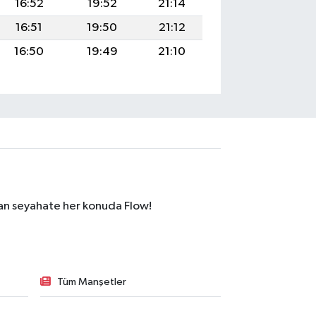
16:52
19:52
21:14
16:51
19:50
21:12
16:50
19:49
21:10
dan seyahate her konuda Flow!
Tüm Manşetler