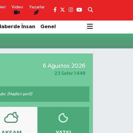
eri
Video
Yazarlar
Haberde İnsan
Genel
6 Ağustos 2026
23 Safer 1448
ır. (Hadis-i şerif)