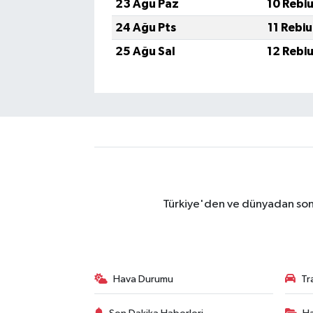
23 Ağu Paz
10 Rebi
24 Ağu Pts
11 Rebi
25 Ağu Sal
12 Rebi
Türkiye'den ve dünyadan son 
Hava Durumu
Tr