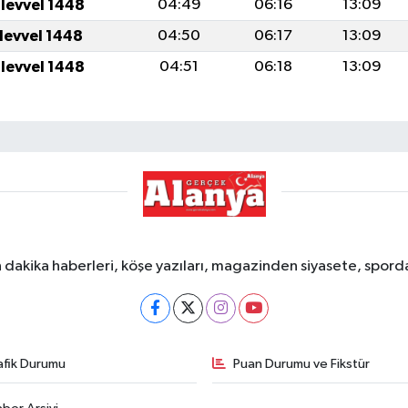
ulevvel 1448
04:49
06:16
13:09
ulevvel 1448
04:50
06:17
13:09
ulevvel 1448
04:51
06:18
13:09
dakika haberleri, köşe yazıları, magazinden siyasete, spor
afik Durumu
Puan Durumu ve Fikstür