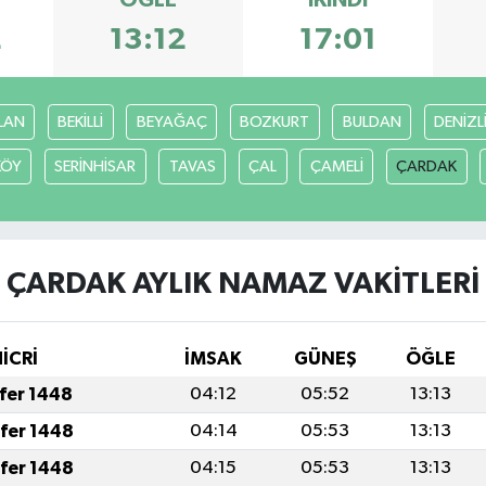
ÖĞLE
İKINDI
2
13:12
17:01
LAN
BEKİLLİ
BEYAĞAÇ
BOZKURT
BULDAN
DENİZL
KÖY
SERİNHİSAR
TAVAS
ÇAL
ÇAMELİ
ÇARDAK
ÇARDAK AYLIK NAMAZ VAKITLERI
HİCRİ
İMSAK
GÜNEŞ
ÖĞLE
afer 1448
04:12
05:52
13:13
afer 1448
04:14
05:53
13:13
afer 1448
04:15
05:53
13:13