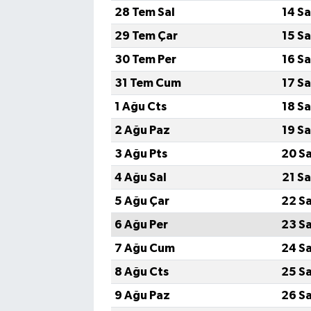
28 Tem Sal
14 S
29 Tem Çar
15 S
30 Tem Per
16 S
31 Tem Cum
17 S
1 Ağu Cts
18 S
2 Ağu Paz
19 S
3 Ağu Pts
20 S
4 Ağu Sal
21 S
5 Ağu Çar
22 S
6 Ağu Per
23 S
7 Ağu Cum
24 S
8 Ağu Cts
25 S
9 Ağu Paz
26 S