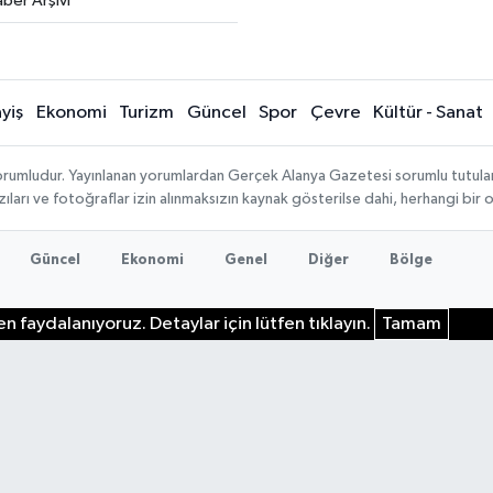
ber Arşivi
yiş
Ekonomi
Turizm
Güncel
Spor
Çevre
Kültür - Sanat
rumludur. Yayınlanan yorumlardan Gerçek Alanya Gazetesi sorumlu tutulamaz.
ıları ve fotoğraflar izin alınmaksızın kaynak gösterilse dahi, herhangi bir
Güncel
Ekonomi
Genel
Diğer
Bölge
n faydalanıyoruz. Detaylar için lütfen tıklayın.
Tamam