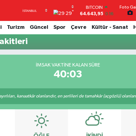
BITCOIN
Foto Gal
64.643,95
0.16
°
29
DOLAR
47,6006
0.06
i
Turizm
Güncel
Spor
Çevre
Kültür - Sanat
EURO
55,0250
0.02
kitleri
STERLİN
64,2398
0.2
GRAM ALTIN
6500.87
0.12
İMSAK VAKTINE KALAN SÜRE
BİST100
40:02
13.799
70
rlıları, kanaatkâr olanlarıdır, en şerlileri de tamahkâr (açgözlü) olanlarıd