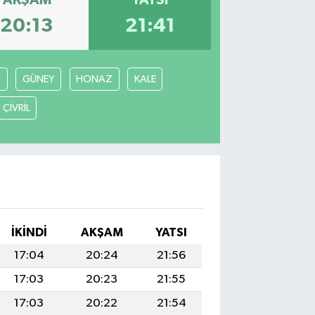
AKŞAM
YATSI
20:13
21:41
İ
GÜNEY
HONAZ
KALE
ÇİVRİL
İKINDI
AKŞAM
YATSI
17:04
20:24
21:56
17:03
20:23
21:55
17:03
20:22
21:54