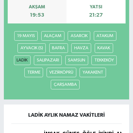
AKŞAM
YATSI
19:53
21:27
19 MAYIS
ALAÇAM
ASARCIK
ATAKUM
AYVACIK (S)
BAFRA
HAVZA
KAVAK
LADİK
SALIPAZARI
SAMSUN
TEKKEKÖY
TERME
VEZİRKÖPRÜ
YAKAKENT
ÇARŞAMBA
LADİK AYLIK NAMAZ VAKITLERI