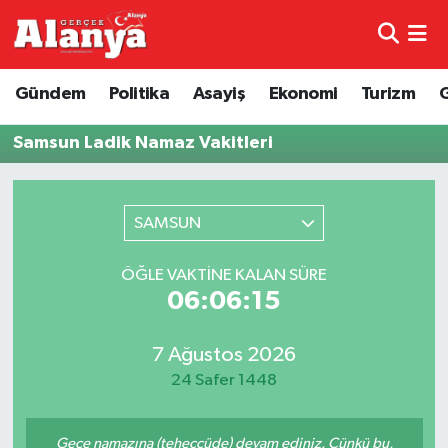
E-Gazete
Hava Durumu
Gündem
Politika
Asayiş
Ekonomi
Turizm
Genel
Trafik Durumu
Samsun Ladik Namaz Vakitleri
Bilim
Süper Lig Puan Durumu ve Fikstür
SAMSUN
Bilim ve Teknoloji
Tüm Manşetler
ÖĞLE VAKTINE KALAN SÜRE
Bölge
Son Dakika Haberleri
06:06:15
Diğer
Haber Arşivi
7 Ağustos 2026
24 Safer 1448
Dünya
Ekonomi
Gece namazına (teheccüde) devam ediniz. Çünkü bu,