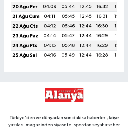
20 Ağu Per
04:09
05:44
12:45
16:32
19:36
21 Ağu Cum
04:11
05:45
12:45
16:31
19:34
22 Ağu Cts
04:12
05:46
12:44
16:30
19:33
23 Ağu Paz
04:14
05:47
12:44
16:29
19:31
24 Ağu Pts
04:15
05:48
12:44
16:29
19:30
25 Ağu Sal
04:16
05:49
12:44
16:28
19:28
Türkiye'den ve dünyadan son dakika haberleri, köşe
yazıları, magazinden siyasete, spordan seyahate her