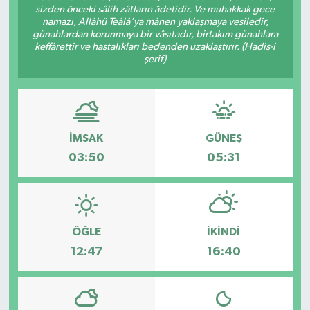
sizden önceki sâlih zâtların âdetidir. Ve muhakkak gece
namazı, Allâhü Teâlâ'ya mânen yaklaşmaya vesîledir,
Gizlilik İlkeleri - Privacy Policy
günahlardan korunmaya bir vâsıtadır, birtakım günahlara
keffârettir ve hastalıkları bedenden uzaklaştırır. (Hadis-i
Güncel
şerif)
Gündem
Politika
İMSAK
GÜNEŞ
03:50
05:31
Spor
Turizm
ÖĞLE
İKINDI
12:47
16:40