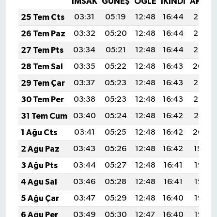
İMSAK
GÜNEŞ
ÖĞLE
İKINDI
AKŞA
25 Tem Cts
03:31
05:19
12:48
16:44
20:07
26 Tem Paz
03:32
05:20
12:48
16:44
20:06
27 Tem Pts
03:34
05:21
12:48
16:44
20:05
28 Tem Sal
03:35
05:22
12:48
16:43
20:04
29 Tem Çar
03:37
05:23
12:48
16:43
20:03
30 Tem Per
03:38
05:23
12:48
16:43
20:02
31 Tem Cum
03:40
05:24
12:48
16:42
20:01
1 Ağu Cts
03:41
05:25
12:48
16:42
20:00
2 Ağu Paz
03:43
05:26
12:48
16:42
19:59
3 Ağu Pts
03:44
05:27
12:48
16:41
19:58
4 Ağu Sal
03:46
05:28
12:48
16:41
19:57
5 Ağu Çar
03:47
05:29
12:48
16:40
19:56
6 Ağu Per
03:49
05:30
12:47
16:40
19:55