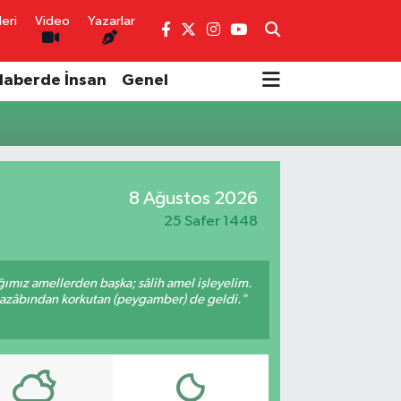
eri
Video
Yazarlar
Haberde İnsan
Genel
8 Ağustos 2026
25 Safer 1448
ığımız amellerden başka; sâlih amel işleyelim.
 azâbından korkutan (peygamber) de geldi."