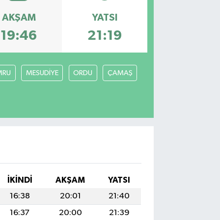
AKŞAM
YATSI
19:46
21:19
MRU
MESUDİYE
ORDU
ÇAMAŞ
İKINDI
AKŞAM
YATSI
16:38
20:01
21:40
16:37
20:00
21:39