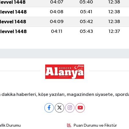
levvel 1448
04:07
05:40
12:38
ulevvel 1448
04:08
05:41
12:38
ulevvel 1448
04:09
05:42
12:38
ulevvel 1448
04:11
05:43
12:37
dakika haberleri, köşe yazıları, magazinden siyasete, spor
afik Durumu
Puan Durumu ve Fikstür