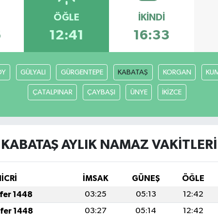
ÖĞLE
İKINDI
6
12:41
16:33
ÖY
GÜLYALI
GÜRGENTEPE
KABATAŞ
KORGAN
KU
ÇATALPINAR
ÇAYBAŞI
ÜNYE
İKİZCE
KABATAŞ AYLIK NAMAZ VAKITLERI
HİCRİ
İMSAK
GÜNEŞ
ÖĞLE
afer 1448
03:25
05:13
12:42
afer 1448
03:27
05:14
12:42