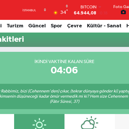
BITCOIN
Foto Gal
°
34
64.944,08
-0.18
DOLAR
47,7436
0.18
i
Turizm
Güncel
Spor
Çevre
Kültür - Sanat
EURO
55,2510
0.32
itleri
STERLİN
64,4811
0.38
GRAM ALTIN
6660.55
0.03
İKINDI VAKTINE KALAN SÜRE
BİST100
04:05
13.779
-14
Ey Rabbimiz, bizi (Cehennem'den) çıkar, (tekrar dünyaya gönder ki) yapt
bir kimsenin düşüneceği kadar ömür vermedik mi ki? Hem size Cehennem
(Fâtır Sûresi, 37)