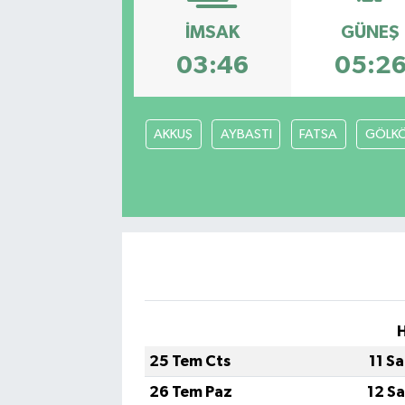
İMSAK
GÜNEŞ
Gizlilik İlkeleri - Privacy Policy
03:46
05:2
Güncel
Gündem
AKKUŞ
AYBASTI
FATSA
GÖLK
Politika
Spor
Turizm
25 Tem Cts
11 S
26 Tem Paz
12 S