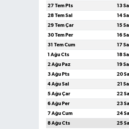
27 Tem Pts
13 S
28 Tem Sal
14 S
29 Tem Çar
15 S
30 Tem Per
16 S
31 Tem Cum
17 S
1 Ağu Cts
18 S
2 Ağu Paz
19 S
3 Ağu Pts
20 S
4 Ağu Sal
21 S
5 Ağu Çar
22 S
6 Ağu Per
23 S
7 Ağu Cum
24 S
8 Ağu Cts
25 S