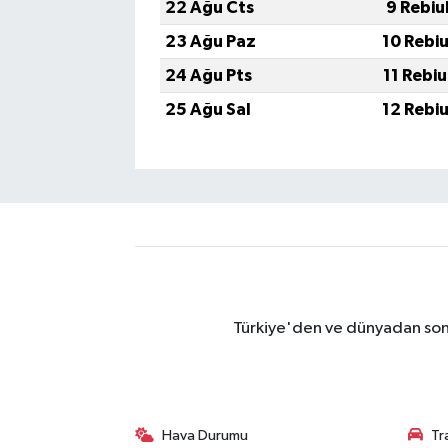
22 Ağu Cts
9 Rebiu
23 Ağu Paz
10 Rebi
24 Ağu Pts
11 Rebi
25 Ağu Sal
12 Rebi
Türkiye'den ve dünyadan son 
Hava Durumu
Tr