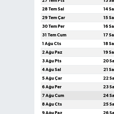
27 Tem Pts
13 S
28 Tem Sal
14 S
29 Tem Çar
15 S
30 Tem Per
16 S
31 Tem Cum
17 S
1 Ağu Cts
18 S
2 Ağu Paz
19 S
3 Ağu Pts
20 S
4 Ağu Sal
21 S
5 Ağu Çar
22 S
6 Ağu Per
23 S
7 Ağu Cum
24 S
8 Ağu Cts
25 S
9 Ağu Paz
26 S