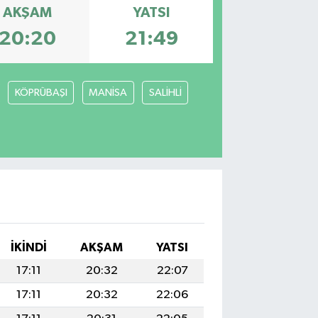
AKŞAM
YATSI
20:20
21:49
KÖPRÜBAŞI
MANİSA
SALİHLİ
İKINDI
AKŞAM
YATSI
17:11
20:32
22:07
17:11
20:32
22:06