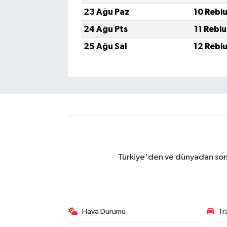
23 Ağu Paz
10 Rebi
24 Ağu Pts
11 Rebi
25 Ağu Sal
12 Rebi
Türkiye'den ve dünyadan son 
Hava Durumu
Tr