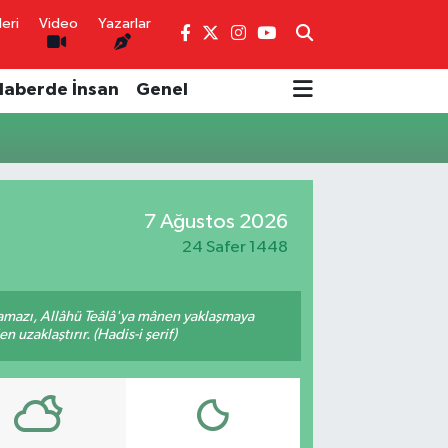
eri
Video
Yazarlar
Haberde İnsan
Genel
7 Ağustos 2026
24 Safer 1448
amazı, Allâhü Teâlâ'ya mânen yaklaşmaya
 uzaklaştırır. (Hadis-i şerif)