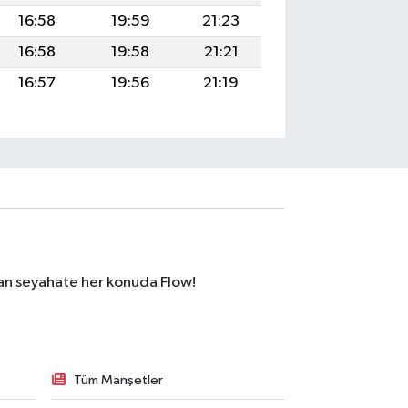
16:58
19:59
21:23
16:58
19:58
21:21
16:57
19:56
21:19
dan seyahate her konuda Flow!
Tüm Manşetler