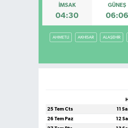
İMSAK
GÜNEŞ
Gizlilik İlkeleri - Privacy Policy
04:30
06:0
Güncel
AHMETLİ
AKHİSAR
ALAŞEHİR
Gündem
Politika
Spor
Turizm
25 Tem Cts
11 S
26 Tem Paz
12 S