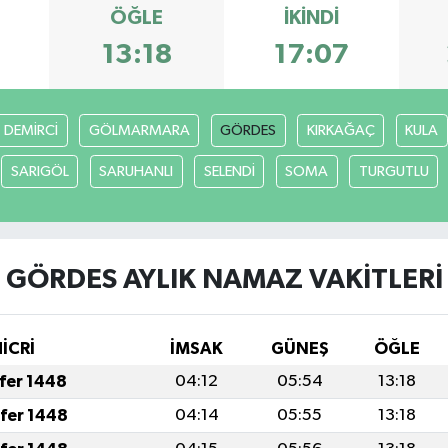
ÖĞLE
İKINDI
6
13:18
17:07
DEMİRCİ
GÖLMARMARA
GÖRDES
KIRKAĞAÇ
KULA
SARIGÖL
SARUHANLI
SELENDİ
SOMA
TURGUTLU
GÖRDES AYLIK NAMAZ VAKITLERI
HİCRİ
İMSAK
GÜNEŞ
ÖĞLE
afer 1448
04:12
05:54
13:18
afer 1448
04:14
05:55
13:18