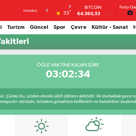
Foto Gal
BITCOIN
°
33
64.360,53
-0.76
DOLAR
47,7069
0.17
i
Turizm
Güncel
Spor
Çevre
Kültür - Sanat
EURO
55,0265
0.01
kitleri
STERLİN
64,1897
0.02
GRAM ALTIN
6574.81
1.44
ÖĞLE VAKTINE KALAN SÜRE
BİST100
03:02:33
13.887
64
. Çünkü bu, sizden önceki sâlih zâtların âdetidir. Ve muhakkak gece n
aya bir vâsıtadır, birtakım günahlara keffârettir ve hastalıkları bedenden