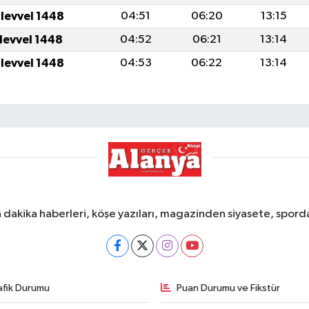
ulevvel 1448
04:51
06:20
13:15
ulevvel 1448
04:52
06:21
13:14
ulevvel 1448
04:53
06:22
13:14
dakika haberleri, köşe yazıları, magazinden siyasete, spor
afik Durumu
Puan Durumu ve Fikstür