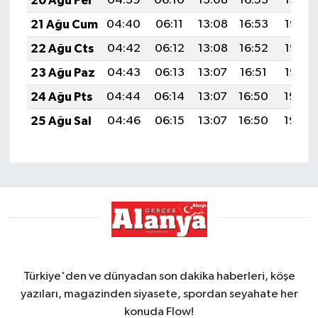
20 Ağu Per
04:39
06:10
13:08
16:53
19:56
21 Ağu Cum
04:40
06:11
13:08
16:53
19:55
22 Ağu Cts
04:42
06:12
13:08
16:52
19:53
23 Ağu Paz
04:43
06:13
13:07
16:51
19:52
24 Ağu Pts
04:44
06:14
13:07
16:50
19:50
25 Ağu Sal
04:46
06:15
13:07
16:50
19:49
Türkiye'den ve dünyadan son dakika haberleri, köşe
yazıları, magazinden siyasete, spordan seyahate her
konuda Flow!