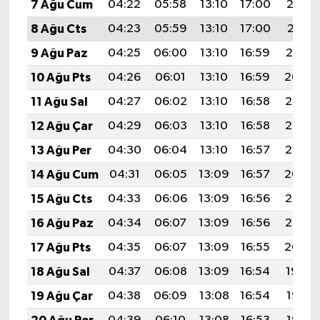
7 Ağu Cum
04:22
05:58
13:10
17:00
20:13
8 Ağu Cts
04:23
05:59
13:10
17:00
20:11
9 Ağu Paz
04:25
06:00
13:10
16:59
20:10
10 Ağu Pts
04:26
06:01
13:10
16:59
20:09
11 Ağu Sal
04:27
06:02
13:10
16:58
20:08
12 Ağu Çar
04:29
06:03
13:10
16:58
20:07
13 Ağu Per
04:30
06:04
13:10
16:57
20:05
14 Ağu Cum
04:31
06:05
13:09
16:57
20:04
15 Ağu Cts
04:33
06:06
13:09
16:56
20:03
16 Ağu Paz
04:34
06:07
13:09
16:56
20:02
17 Ağu Pts
04:35
06:07
13:09
16:55
20:00
18 Ağu Sal
04:37
06:08
13:09
16:54
19:59
19 Ağu Çar
04:38
06:09
13:08
16:54
19:57