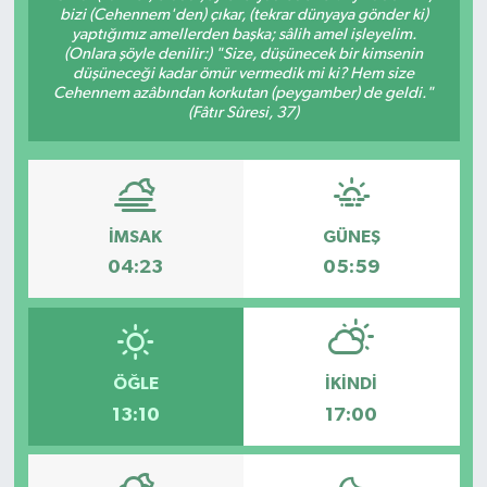
bizi (Cehennem'den) çıkar, (tekrar dünyaya gönder ki)
yaptığımız amellerden başka; sâlih amel işleyelim.
Gizlilik İlkeleri - Privacy Policy
(Onlara şöyle denilir:) "Size, düşünecek bir kimsenin
düşüneceği kadar ömür vermedik mi ki? Hem size
Güncel
Cehennem azâbından korkutan (peygamber) de geldi."
(Fâtır Sûresi, 37)
Gündem
Politika
İMSAK
GÜNEŞ
Spor
04:23
05:59
Turizm
ÖĞLE
İKINDI
13:10
17:00