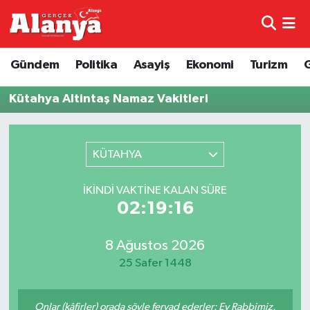
E-Gazete
Hava Durumu
Gündem
Politika
Asayiş
Ekonomi
Turizm
Genel
Trafik Durumu
Kütahya Altintaş Namaz Vakitleri
Bilim
Süper Lig Puan Durumu ve Fikstür
KÜTAHYA
Bilim ve Teknoloji
Tüm Manşetler
İKINDI VAKTINE KALAN SÜRE
Bölge
Son Dakika Haberleri
02:19:16
Diğer
Haber Arşivi
8 Ağustos 2026
25 Safer 1448
Dünya
Ekonomi
Onlar (kâfirler) orada şöyle feryad ederler: Ey Rabbimiz,