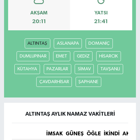
AKŞAM
YATSI
20:11
21:41
ALTINTAŞ
ASLANAPA
DOMANİÇ
DUMLUPINAR
EMET
GEDİZ
HİSARCIK
KÜTAHYA
PAZARLAR
SİMAV
TAVŞANLI
ÇAVDARHİSAR
ŞAPHANE
ALTINTAŞ AYLIK NAMAZ VAKITLERI
İMSAK
GÜNEŞ
ÖĞLE
İKINDI
AKŞA