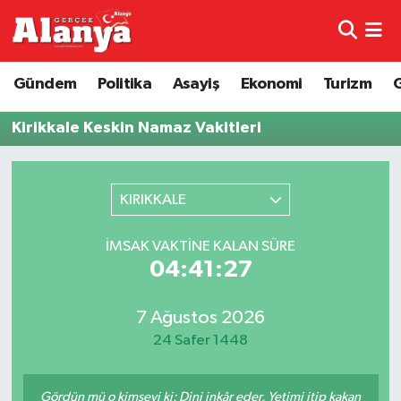
E-Gazete
Hava Durumu
Gündem
Politika
Asayiş
Ekonomi
Turizm
Genel
Trafik Durumu
Kirikkale Keskin Namaz Vakitleri
Bilim
Süper Lig Puan Durumu ve Fikstür
KIRIKKALE
Bilim ve Teknoloji
Tüm Manşetler
İMSAK VAKTINE KALAN SÜRE
Bölge
Son Dakika Haberleri
04:41:27
Diğer
Haber Arşivi
7 Ağustos 2026
24 Safer 1448
Dünya
Ekonomi
Gördün mü o kimseyi ki: Dini inkâr eder. Yetimi itip kakan