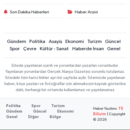
Son Dakika Haberleri
Haber Arşivi
Gündem
Politika
Asayiş
Ekonomi
Turizm
Güncel
Spor
Çevre
Kültür - Sanat
Haberde İnsan
Genel
Sitede yayınlanan içerik ve yorumlardan yazarları sorumludur.
Yayınlanan yorumlardan Gerçek Alanya Gazetesi sorumlu tutulamaz.
Sitedeki tüm harici linkler ayrı bir sayfada açılır. Sitemizde yayınlanan
haber, köşe yazıları ve fotoğraflar izin alınmaksızın kaynak gösterilse
dahi, herhangi bir ortamda kullanılamaz ve yayınlanamaz
Politika
Spor
Turizm
Haber Yazılımı:
TE
Gündem
Güncel
Ekonomi
Bilişim
| Copyright
Genel
Diğer
Bölge
© 2026