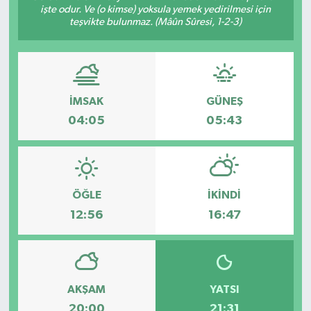
işte odur. Ve (o kimse) yoksula yemek yedirilmesi için
teşvikte bulunmaz. (Mâûn Sûresi, 1-2-3)
Gizlilik İlkeleri - Privacy Policy
Güncel
Gündem
İMSAK
GÜNEŞ
04:05
05:43
Politika
Spor
ÖĞLE
İKINDI
Turizm
12:56
16:47
AKŞAM
YATSI
20:00
21:31