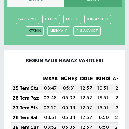
BALISEYH
CELEBI
DELICE
KARAKECILI
KESKİN
KIRIKKALE
SULAKYURT
KESKİN AYLIK NAMAZ VAKITLERI
İMSAK
GÜNEŞ
ÖĞLE
İKINDI
AKŞA
25 Tem Cts
03:47
05:31
12:57
16:51
20:13
26 Tem Paz
03:48
05:32
12:57
16:51
20:12
27 Tem Pts
03:50
05:33
12:57
16:51
20:11
28 Tem Sal
03:51
05:34
12:57
16:50
20:10
29 Tem Çar
03:52
05:35
12:57
16:50
20:09