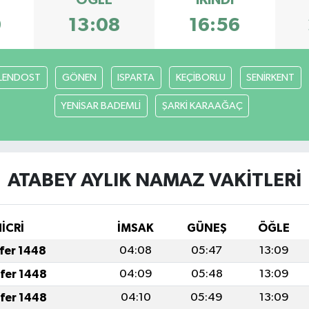
ÖĞLE
İKINDI
9
13:08
16:56
LENDOST
GÖNEN
ISPARTA
KEÇİBORLU
SENİRKENT
YENİSAR BADEMLİ
ŞARKİ KARAAĞAÇ
ATABEY AYLIK NAMAZ VAKITLERI
HİCRİ
İMSAK
GÜNEŞ
ÖĞLE
afer 1448
04:08
05:47
13:09
afer 1448
04:09
05:48
13:09
afer 1448
04:10
05:49
13:09