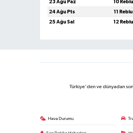
23 Ağu Paz
10 Rebi
24 Ağu Pts
11 Rebi
25 Ağu Sal
12 Rebi
Türkiye'den ve dünyadan son 
Hava Durumu
Tr