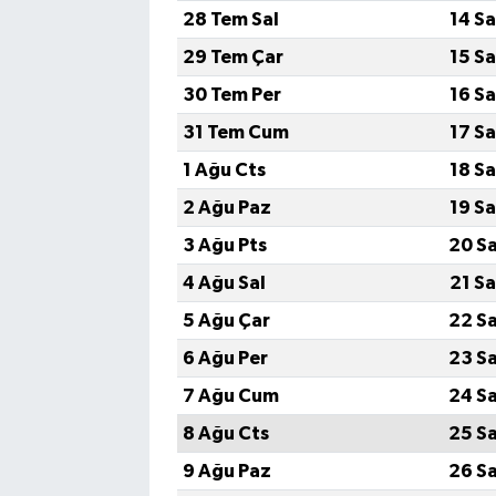
28 Tem Sal
14 S
29 Tem Çar
15 S
30 Tem Per
16 S
31 Tem Cum
17 S
1 Ağu Cts
18 S
2 Ağu Paz
19 S
3 Ağu Pts
20 S
4 Ağu Sal
21 S
5 Ağu Çar
22 S
6 Ağu Per
23 S
7 Ağu Cum
24 S
8 Ağu Cts
25 S
9 Ağu Paz
26 S