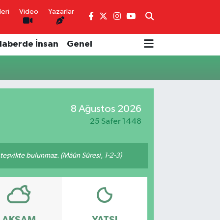
eri
Video
Yazarlar
Haberde İnsan
Genel
8 Ağustos 2026
25 Safer 1448
n teşvikte bulunmaz. (Mâûn Sûresi, 1-2-3)