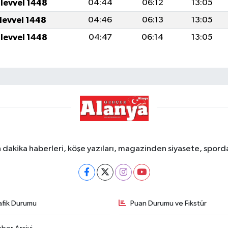
ulevvel 1448
04:44
06:12
13:05
ulevvel 1448
04:46
06:13
13:05
ulevvel 1448
04:47
06:14
13:05
dakika haberleri, köşe yazıları, magazinden siyasete, spor
afik Durumu
Puan Durumu ve Fikstür