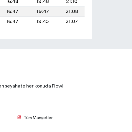
16:48
19:48
21:10
16:47
19:47
21:08
16:47
19:45
21:07
dan seyahate her konuda Flow!
Tüm Manşetler