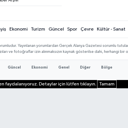
ber Arşivi
yiş
Ekonomi
Turizm
Güncel
Spor
Çevre
Kültür - Sanat
rumludur. Yayınlanan yorumlardan Gerçek Alanya Gazetesi sorumlu tutulamaz.
ıları ve fotoğraflar izin alınmaksızın kaynak gösterilse dahi, herhangi bir
Güncel
Ekonomi
Genel
Diğer
Bölge
n faydalanıyoruz. Detaylar için lütfen tıklayın.
Tamam