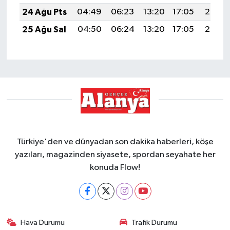
24 Ağu Pts
04:49
06:23
13:20
17:05
20:07
25 Ağu Sal
04:50
06:24
13:20
17:05
20:06
Türkiye'den ve dünyadan son dakika haberleri, köşe
yazıları, magazinden siyasete, spordan seyahate her
konuda Flow!
Hava Durumu
Trafik Durumu