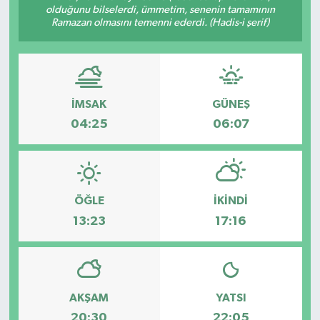
olduğunu bilselerdi, ümmetim, senenin tamamının
Ramazan olmasını temenni ederdi. (Hadis-i şerif)
Gizlilik İlkeleri - Privacy Policy
Güncel
Gündem
İMSAK
GÜNEŞ
04:25
06:07
Politika
Spor
ÖĞLE
İKINDI
Turizm
13:23
17:16
AKŞAM
YATSI
20:30
22:05