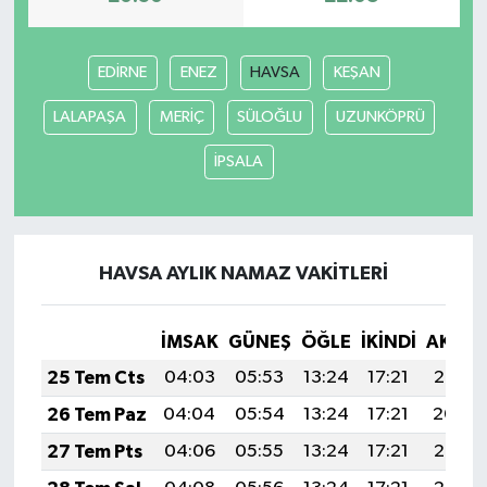
EDİRNE
ENEZ
HAVSA
KEŞAN
LALAPAŞA
MERİÇ
SÜLOĞLU
UZUNKÖPRÜ
İPSALA
HAVSA AYLIK NAMAZ VAKITLERI
İMSAK
GÜNEŞ
ÖĞLE
İKINDI
AKŞA
25 Tem Cts
04:03
05:53
13:24
17:21
20:45
26 Tem Paz
04:04
05:54
13:24
17:21
20:44
27 Tem Pts
04:06
05:55
13:24
17:21
20:43