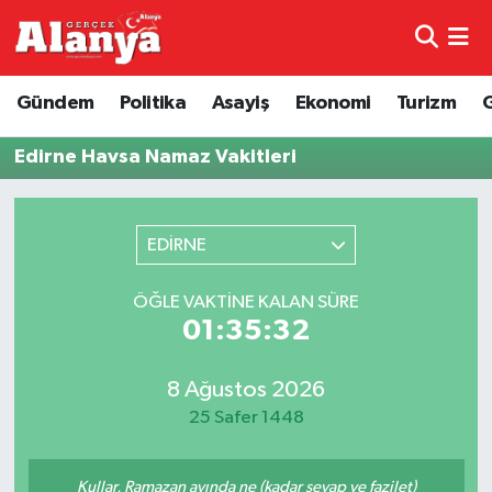
E-Gazete
Hava Durumu
Gündem
Politika
Asayiş
Ekonomi
Turizm
Genel
Trafik Durumu
Edirne Havsa Namaz Vakitleri
Bilim
Süper Lig Puan Durumu ve Fikstür
EDİRNE
Bilim ve Teknoloji
Tüm Manşetler
ÖĞLE VAKTINE KALAN SÜRE
Bölge
Son Dakika Haberleri
01:35:32
Diğer
Haber Arşivi
8 Ağustos 2026
25 Safer 1448
Dünya
Ekonomi
Kullar, Ramazan ayında ne (kadar sevap ve fazilet)