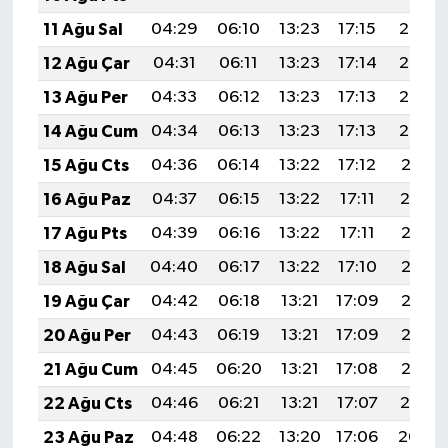
11 Ağu Sal
04:29
06:10
13:23
17:15
20:26
12 Ağu Çar
04:31
06:11
13:23
17:14
20:25
13 Ağu Per
04:33
06:12
13:23
17:13
20:23
14 Ağu Cum
04:34
06:13
13:23
17:13
20:22
15 Ağu Cts
04:36
06:14
13:22
17:12
20:21
16 Ağu Paz
04:37
06:15
13:22
17:11
20:19
17 Ağu Pts
04:39
06:16
13:22
17:11
20:18
18 Ağu Sal
04:40
06:17
13:22
17:10
20:16
19 Ağu Çar
04:42
06:18
13:21
17:09
20:15
20 Ağu Per
04:43
06:19
13:21
17:09
20:13
21 Ağu Cum
04:45
06:20
13:21
17:08
20:12
22 Ağu Cts
04:46
06:21
13:21
17:07
20:10
23 Ağu Paz
04:48
06:22
13:20
17:06
20:09