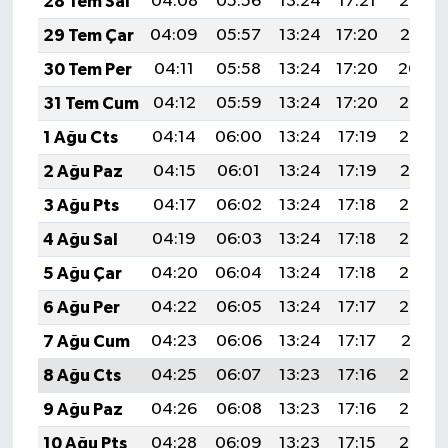
28 Tem Sal
04:08
05:56
13:24
17:21
20:42
29 Tem Çar
04:09
05:57
13:24
17:20
20:41
30 Tem Per
04:11
05:58
13:24
17:20
20:40
31 Tem Cum
04:12
05:59
13:24
17:20
20:39
1 Ağu Cts
04:14
06:00
13:24
17:19
20:38
2 Ağu Paz
04:15
06:01
13:24
17:19
20:37
3 Ağu Pts
04:17
06:02
13:24
17:18
20:36
4 Ağu Sal
04:19
06:03
13:24
17:18
20:35
5 Ağu Çar
04:20
06:04
13:24
17:18
20:34
6 Ağu Per
04:22
06:05
13:24
17:17
20:32
7 Ağu Cum
04:23
06:06
13:24
17:17
20:31
8 Ağu Cts
04:25
06:07
13:23
17:16
20:30
9 Ağu Paz
04:26
06:08
13:23
17:16
20:29
10 Ağu Pts
04:28
06:09
13:23
17:15
20:27