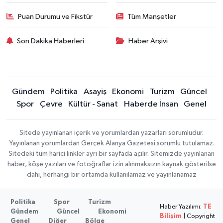
Puan Durumu ve Fikstür
Tüm Manşetler
Son Dakika Haberleri
Haber Arşivi
Gündem
Politika
Asayiş
Ekonomi
Turizm
Güncel
Spor
Çevre
Kültür - Sanat
Haberde İnsan
Genel
Sitede yayınlanan içerik ve yorumlardan yazarları sorumludur.
Yayınlanan yorumlardan Gerçek Alanya Gazetesi sorumlu tutulamaz.
Sitedeki tüm harici linkler ayrı bir sayfada açılır. Sitemizde yayınlanan
haber, köşe yazıları ve fotoğraflar izin alınmaksızın kaynak gösterilse
dahi, herhangi bir ortamda kullanılamaz ve yayınlanamaz
Politika
Spor
Turizm
Haber Yazılımı:
TE
Gündem
Güncel
Ekonomi
Bilişim
| Copyright
Genel
Diğer
Bölge