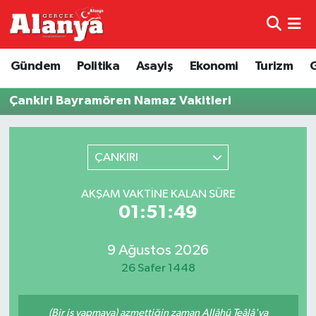
E-Gazete
Hava Durumu
Gündem
Politika
Asayiş
Ekonomi
Turizm
Genel
Trafik Durumu
Çankiri Bayramören Namaz Vakitleri
Bilim
Süper Lig Puan Durumu ve Fikstür
ÇANKIRI
Bilim ve Teknoloji
Tüm Manşetler
AKŞAM VAKTINE KALAN SÜRE
Bölge
Son Dakika Haberleri
01:51:49
Diğer
Haber Arşivi
9 Ağustos 2026
26 Safer 1448
Dünya
Ekonomi
(Bir iş yapmaya) azmettiğin zaman Allâhü Teâlâ'ya