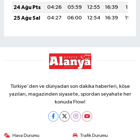
24 Ağu Pts
04:26
05:59
12:55
16:39
19:41
25 Ağu Sal
04:27
06:00
12:54
16:39
19:39
Türkiye'den ve dünyadan son dakika haberleri, köşe
yazıları, magazinden siyasete, spordan seyahate her
konuda Flow!
Hava Durumu
Trafik Durumu