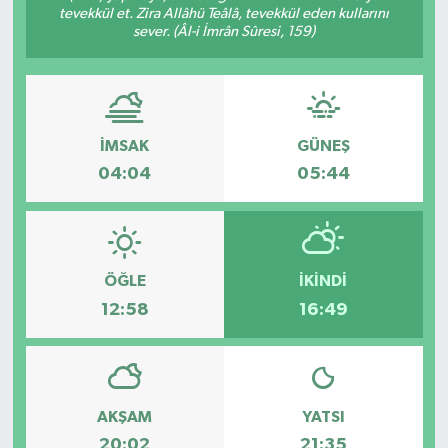
tevekkül et. Zira Allâhü Teâlâ, tevekkül eden kullarını
sever. (Âl-i İmrân Sûresi, 159)
Gizlilik İlkeleri - Privacy Policy
Güncel
Gündem
İMSAK
GÜNEŞ
04:04
05:44
Politika
Spor
ÖĞLE
İKINDI
Turizm
12:58
16:49
AKŞAM
YATSI
20:02
21:35