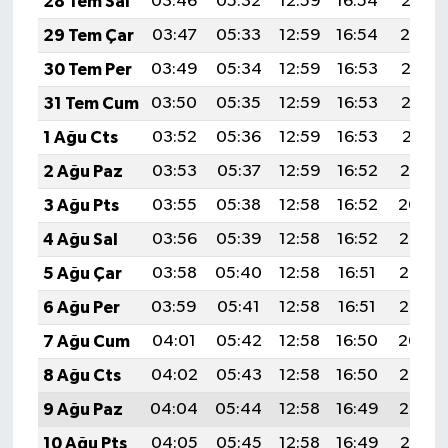
28 Tem Sal
03:46
05:32
12:59
16:54
20:15
29 Tem Çar
03:47
05:33
12:59
16:54
20:14
30 Tem Per
03:49
05:34
12:59
16:53
20:13
31 Tem Cum
03:50
05:35
12:59
16:53
20:12
1 Ağu Cts
03:52
05:36
12:59
16:53
20:11
2 Ağu Paz
03:53
05:37
12:59
16:52
20:10
3 Ağu Pts
03:55
05:38
12:58
16:52
20:09
4 Ağu Sal
03:56
05:39
12:58
16:52
20:08
5 Ağu Çar
03:58
05:40
12:58
16:51
20:07
6 Ağu Per
03:59
05:41
12:58
16:51
20:05
7 Ağu Cum
04:01
05:42
12:58
16:50
20:04
8 Ağu Cts
04:02
05:43
12:58
16:50
20:03
9 Ağu Paz
04:04
05:44
12:58
16:49
20:02
10 Ağu Pts
04:05
05:45
12:58
16:49
20:01