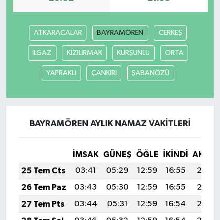
ATKARACALAR
BAYRAMÖREN
CERKEŞ
ILGAZ
KIZILIRMAK
KURŞUNLU
ORTA
YAPRAKLI
ÇANKIRI
ŞABANÖZÜ
BAYRAMÖREN AYLIK NAMAZ VAKITLERI
İMSAK
GÜNEŞ
ÖĞLE
İKINDI
AKŞA
25 Tem Cts
03:41
05:29
12:59
16:55
20:18
26 Tem Paz
03:43
05:30
12:59
16:55
20:17
27 Tem Pts
03:44
05:31
12:59
16:54
20:16