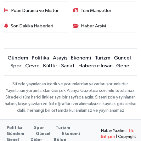
Puan Durumu ve Fikstür
Tüm Manşetler
Son Dakika Haberleri
Haber Arşivi
Gündem
Politika
Asayiş
Ekonomi
Turizm
Güncel
Spor
Çevre
Kültür - Sanat
Haberde İnsan
Genel
Sitede yayınlanan içerik ve yorumlardan yazarları sorumludur.
Yayınlanan yorumlardan Gerçek Alanya Gazetesi sorumlu tutulamaz.
Sitedeki tüm harici linkler ayrı bir sayfada açılır. Sitemizde yayınlanan
haber, köşe yazıları ve fotoğraflar izin alınmaksızın kaynak gösterilse
dahi, herhangi bir ortamda kullanılamaz ve yayınlanamaz
Politika
Spor
Turizm
Haber Yazılımı:
TE
Gündem
Güncel
Ekonomi
Bilişim
| Copyright
Genel
Diğer
Bölge