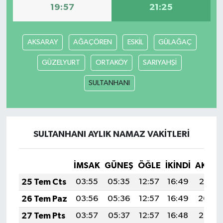
19:57
21:25
AKSARAY
AĞAÇÖREN
ESKİL
GÜLAĞAÇ
GÜZELYURT
ORTAKÖY
SARIYAHŞİ
SULTANHANI
SULTANHANI AYLIK NAMAZ VAKITLERI
İMSAK
GÜNEŞ
ÖĞLE
İKINDI
AKŞA
25 Tem Cts
03:55
05:35
12:57
16:49
20:10
26 Tem Paz
03:56
05:36
12:57
16:49
20:09
27 Tem Pts
03:57
05:37
12:57
16:48
20:08