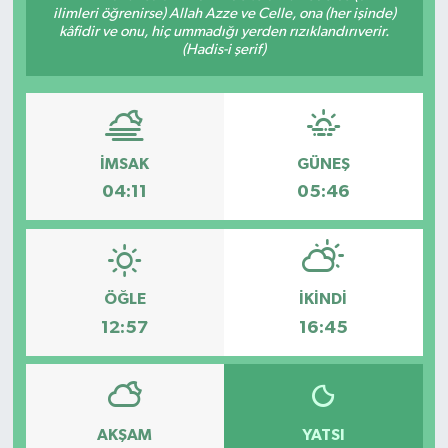
ilimleri öğrenirse) Allah Azze ve Celle, ona (her işinde)
kâfidir ve onu, hiç ummadığı yerden rızıklandırıverir.
Gizlilik İlkeleri - Privacy Policy
(Hadis-i şerif)
Güncel
Gündem
İMSAK
GÜNEŞ
Politika
04:11
05:46
Spor
Turizm
ÖĞLE
İKINDI
12:57
16:45
AKŞAM
YATSI