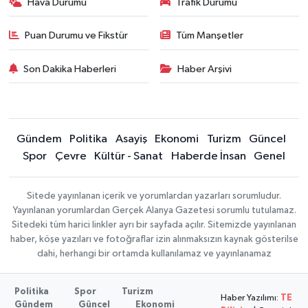
Hava Durumu
Trafik Durumu
Puan Durumu ve Fikstür
Tüm Manşetler
Son Dakika Haberleri
Haber Arşivi
Gündem
Politika
Asayiş
Ekonomi
Turizm
Güncel
Spor
Çevre
Kültür - Sanat
Haberde İnsan
Genel
Sitede yayınlanan içerik ve yorumlardan yazarları sorumludur.
Yayınlanan yorumlardan Gerçek Alanya Gazetesi sorumlu tutulamaz.
Sitedeki tüm harici linkler ayrı bir sayfada açılır. Sitemizde yayınlanan
haber, köşe yazıları ve fotoğraflar izin alınmaksızın kaynak gösterilse
dahi, herhangi bir ortamda kullanılamaz ve yayınlanamaz
Politika
Spor
Turizm
Haber Yazılımı:
TE
Gündem
Güncel
Ekonomi