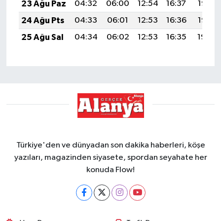
23 Ağu Paz
04:32
06:00
12:54
16:37
19:37
24 Ağu Pts
04:33
06:01
12:53
16:36
19:35
25 Ağu Sal
04:34
06:02
12:53
16:35
19:34
Türkiye'den ve dünyadan son dakika haberleri, köşe
yazıları, magazinden siyasete, spordan seyahate her
konuda Flow!