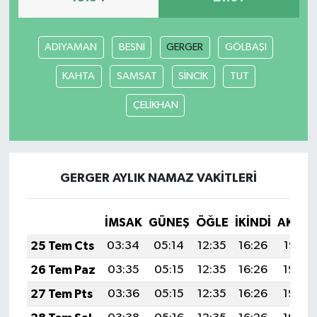
ADIYAMAN
BESNİ
GERGER
GÖLBAŞI
KAHTA
SAMSAT
SİNCİK
TUT
ÇELİKHAN
GERGER AYLIK NAMAZ VAKITLERI
İMSAK
GÜNEŞ
ÖĞLE
İKINDI
AKŞA
25 Tem Cts
03:34
05:14
12:35
16:26
19:47
26 Tem Paz
03:35
05:15
12:35
16:26
19:46
27 Tem Pts
03:36
05:15
12:35
16:26
19:46