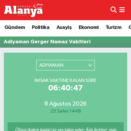
E-Gazete
Hava Durumu
Gündem
Politika
Asayiş
Ekonomi
Turizm
Genel
Trafik Durumu
Adiyaman Gerger Namaz Vakitleri
Bilim
Süper Lig Puan Durumu ve Fikstür
ADIYAMAN
Bilim ve Teknoloji
Tüm Manşetler
İMSAK VAKTINE KALAN SÜRE
Bölge
Son Dakika Haberleri
06:40:47
Diğer
Haber Arşivi
8 Ağustos 2026
25 Safer 1448
Dünya
Ekonomi
Ölüyü (kabre kadar) üç şey takip eder: Âile fertleri, malı