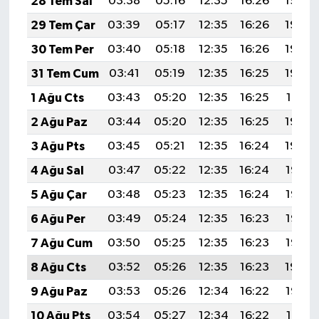
28 Tem Sal
03:38
05:16
12:35
16:26
19:45
29 Tem Çar
03:39
05:17
12:35
16:26
19:44
30 Tem Per
03:40
05:18
12:35
16:26
19:43
31 Tem Cum
03:41
05:19
12:35
16:25
19:42
1 Ağu Cts
03:43
05:20
12:35
16:25
19:41
2 Ağu Paz
03:44
05:20
12:35
16:25
19:40
3 Ağu Pts
03:45
05:21
12:35
16:24
19:39
4 Ağu Sal
03:47
05:22
12:35
16:24
19:38
5 Ağu Çar
03:48
05:23
12:35
16:24
19:37
6 Ağu Per
03:49
05:24
12:35
16:23
19:36
7 Ağu Cum
03:50
05:25
12:35
16:23
19:35
8 Ağu Cts
03:52
05:26
12:35
16:23
19:34
9 Ağu Paz
03:53
05:26
12:34
16:22
19:33
10 Ağu Pts
03:54
05:27
12:34
16:22
19:31