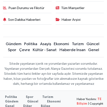
Puan Durumu ve Fikstür
Tüm Manşetler
Son Dakika Haberleri
Haber Arşivi
Gündem
Politika
Asayiş
Ekonomi
Turizm
Güncel
Spor
Çevre
Kültür - Sanat
Haberde İnsan
Genel
Sitede yayınlanan içerik ve yorumlardan yazarları sorumludur.
Yayınlanan yorumlardan Gerçek Alanya Gazetesi sorumlu tutulamaz.
Sitedeki tüm harici linkler ayrı bir sayfada açılır. Sitemizde yayınlanan
haber, köşe yazıları ve fotoğraflar izin alınmaksızın kaynak gösterilse
dahi, herhangi bir ortamda kullanılamaz ve yayınlanamaz
Politika
Spor
Turizm
Haber Yazılımı:
TE
Gündem
Güncel
Ekonomi
Bilişim
| Copyright
Genel
Diğer
Bölge