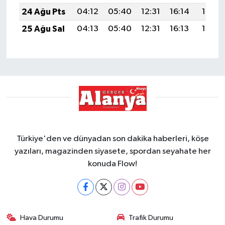
24 Ağu Pts
04:12
05:40
12:31
16:14
19:13
25 Ağu Sal
04:13
05:40
12:31
16:13
19:12
Türkiye'den ve dünyadan son dakika haberleri, köşe
yazıları, magazinden siyasete, spordan seyahate her
konuda Flow!
Hava Durumu
Trafik Durumu