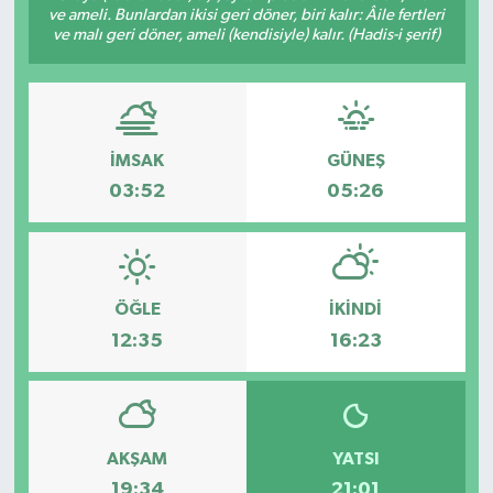
ve ameli. Bunlardan ikisi geri döner, biri kalır: Âile fertleri
ve malı geri döner, ameli (kendisiyle) kalır. (Hadis-i şerif)
Gizlilik İlkeleri - Privacy Policy
Güncel
Gündem
İMSAK
GÜNEŞ
03:52
05:26
Politika
Spor
ÖĞLE
İKINDI
Turizm
12:35
16:23
AKŞAM
YATSI
19:34
21:01