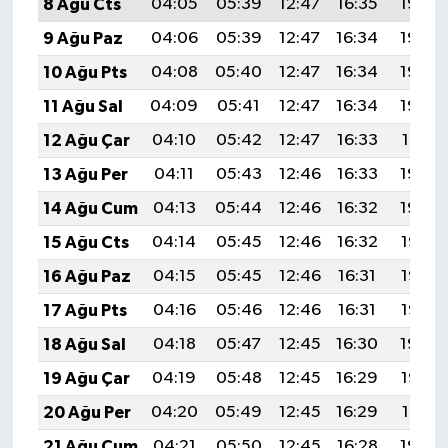
8 Ağu Cts
04:05
05:39
12:47
16:35
19:46
9 Ağu Paz
04:06
05:39
12:47
16:34
19:45
10 Ağu Pts
04:08
05:40
12:47
16:34
19:43
11 Ağu Sal
04:09
05:41
12:47
16:34
19:42
12 Ağu Çar
04:10
05:42
12:47
16:33
19:41
13 Ağu Per
04:11
05:43
12:46
16:33
19:40
14 Ağu Cum
04:13
05:44
12:46
16:32
19:39
15 Ağu Cts
04:14
05:45
12:46
16:32
19:37
16 Ağu Paz
04:15
05:45
12:46
16:31
19:36
17 Ağu Pts
04:16
05:46
12:46
16:31
19:35
18 Ağu Sal
04:18
05:47
12:45
16:30
19:34
19 Ağu Çar
04:19
05:48
12:45
16:29
19:32
20 Ağu Per
04:20
05:49
12:45
16:29
19:31
21 Ağu Cum
04:21
05:50
12:45
16:28
19:30