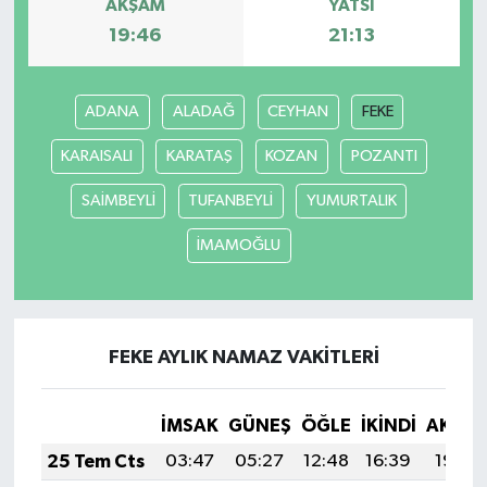
AKŞAM
YATSI
19:46
21:13
ADANA
ALADAĞ
CEYHAN
FEKE
KARAISALI
KARATAŞ
KOZAN
POZANTI
SAİMBEYLİ
TUFANBEYLİ
YUMURTALIK
İMAMOĞLU
FEKE AYLIK NAMAZ VAKITLERI
İMSAK
GÜNEŞ
ÖĞLE
İKINDI
AKŞA
25 Tem Cts
03:47
05:27
12:48
16:39
19:59