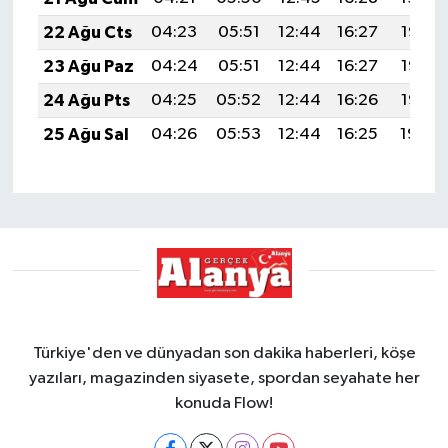
22 Ağu Cts
04:23
05:51
12:44
16:27
19:28
23 Ağu Paz
04:24
05:51
12:44
16:27
19:27
24 Ağu Pts
04:25
05:52
12:44
16:26
19:25
25 Ağu Sal
04:26
05:53
12:44
16:25
19:24
Türkiye'den ve dünyadan son dakika haberleri, köşe
yazıları, magazinden siyasete, spordan seyahate her
konuda Flow!