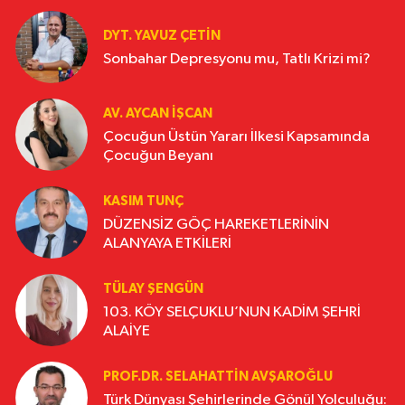
DYT. YAVUZ ÇETİN
Sonbahar Depresyonu mu, Tatlı Krizi mi?
AV. AYCAN İŞCAN
Çocuğun Üstün Yararı İlkesi Kapsamında
Çocuğun Beyanı
KASIM TUNÇ
DÜZENSİZ GÖÇ HAREKETLERİNİN
ALANYAYA ETKİLERİ
TÜLAY ŞENGÜN
103. KÖY SELÇUKLU’NUN KADİM ŞEHRİ
ALAİYE
PROF.DR. SELAHATTIN AVŞAROĞLU
Türk Dünyası Şehirlerinde Gönül Yolculuğu: