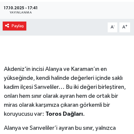
17.10.2025 - 17:41
Gizlilik İlkeleri - Privacy Policy
YAYINLANMA
Güncel
Paylaş
-
+
A
A
Gündem
Politika
Akdeniz'in incisi Alanya ve Karaman’ın en
Spor
yükseğinde, kendi halinde değerleri içinde saklı
kadim ilçesi Sarıveliler... Bu iki değeri birleştiren,
Turizm
onları hem sınır olarak ayıran hem de ortak bir
miras olarak karşımıza çıkaran görkemli bir
koruyucusu var:
Toros Dağları
.
Alanya ve Sarıveliler’i ayıran bu sınır, yalnızca