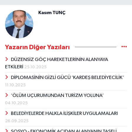
Kasım TUNÇ
Yazarın Diğer Yazıları
DÜZENSİZ GÖÇ HAREKETLERİNİN ALANYAYA
ETKİLERİ
25.10.2025
DİPLOMASİNİN GİZLİ GÜCÜ ‘KARDEŞ BELEDİYECİLİK’
11.10.2025
‘ÖLÜM UÇURUMUNDAN TURİZM YOLUNA’
04.10.2025
BELEDİYELERDE HALKLA İLİŞKİLER UYGULAMALARI
26.09.2025
SOSYO - EKONOMİK AÇIDAN ALANYANIN TAŞELİ