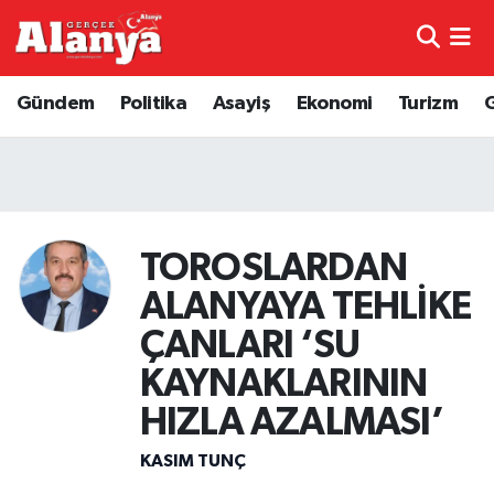
E-Gazete
Hava Durumu
Gündem
Politika
Asayiş
Ekonomi
Turizm
Genel
Trafik Durumu
Bilim
Süper Lig Puan Durumu ve Fikstür
Bilim ve Teknoloji
Tüm Manşetler
TOROSLARDAN
ALANYAYA TEHLİKE
Bölge
Son Dakika Haberleri
ÇANLARI ‘SU
Diğer
Haber Arşivi
KAYNAKLARININ
HIZLA AZALMASI’
Dünya
KASIM TUNÇ
Ekonomi