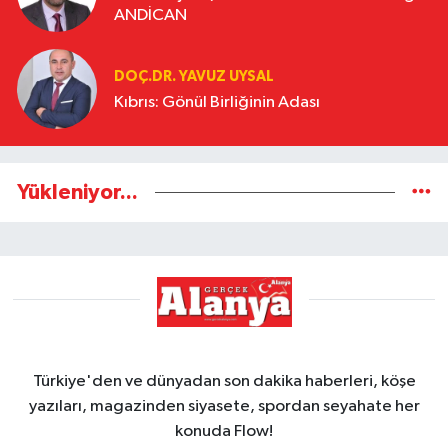
ANDİCAN
DOÇ.DR. YAVUZ UYSAL
Kıbrıs: Gönül Birliğinin Adası
Yükleniyor...
Türkiye'den ve dünyadan son dakika haberleri, köşe
yazıları, magazinden siyasete, spordan seyahate her
konuda Flow!