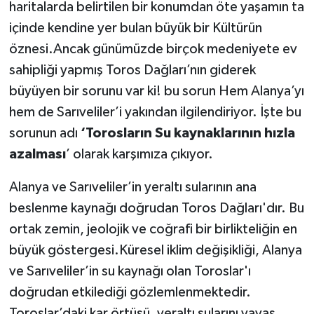
haritalarda belirtilen bir konumdan öte yaşamın ta
içinde kendine yer bulan büyük bir Kültürün
öznesi.Ancak günümüzde birçok medeniyete ev
sahipliği yapmış Toros Dağları’nın giderek
büyüyen bir sorunu var ki! bu sorun Hem Alanya’yı
hem de Sarıveliler’i yakından ilgilendiriyor. İşte bu
sorunun adı
‘Torosların Su kaynaklarının hızla
azalması
’ olarak karşımıza çıkıyor.
Alanya ve Sarıveliler’in yeraltı sularının ana
beslenme kaynağı doğrudan Toros Dağları'dır. Bu
ortak zemin, jeolojik ve coğrafi bir birlikteliğin en
büyük göstergesi.Küresel iklim değişikliği, Alanya
ve Sarıveliler’in su kaynağı olan Toroslar'ı
doğrudan etkilediği gözlemlenmektedir.
Toroslar’daki kar örtüsü, yeraltı sularını yavaş