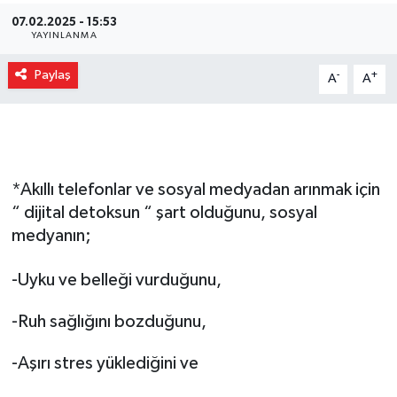
07.02.2025 - 15:53
Gizlilik İlkeleri - Privacy Policy
YAYINLANMA
Paylaş
Güncel
-
+
A
A
Gündem
Politika
*Akıllı telefonlar ve sosyal medyadan arınmak için
“ dijital detoksun “ şart olduğunu, sosyal
Spor
medyanın;
Turizm
-Uyku ve belleği vurduğunu,
-Ruh sağlığını bozduğunu,
-Aşırı stres yüklediğini ve