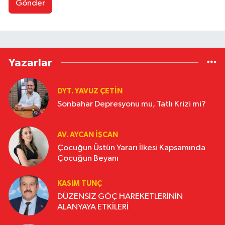
Gönder
Yazarlar
DYT. YAVUZ ÇETİN
Sonbahar Depresyonu mu, Tatlı Krizi mi?
AV. AYCAN İŞCAN
Çocuğun Üstün Yararı İlkesi Kapsamında
Çocuğun Beyanı
KASIM TUNÇ
DÜZENSİZ GÖÇ HAREKETLERİNİN
ALANYAYA ETKİLERİ