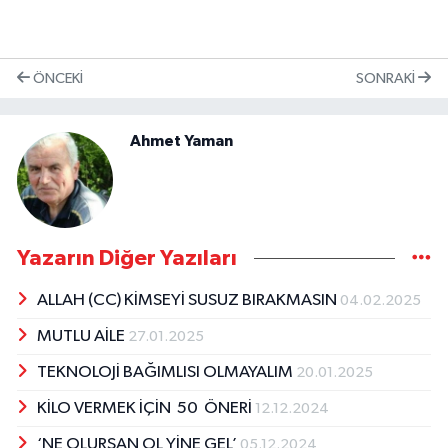
ÖNCEKI
SONRAKI
Ahmet Yaman
Yazarın Diğer Yazıları
ALLAH (CC) KİMSEYİ SUSUZ BIRAKMASIN
04.02.2025
MUTLU AİLE
27.01.2025
TEKNOLOJİ BAĞIMLISI OLMAYALIM
20.01.2025
KİLO VERMEK İÇİN 50 ÖNERİ
12.12.2024
‘NE OLURSAN OL YİNE GEL’
05.12.2024