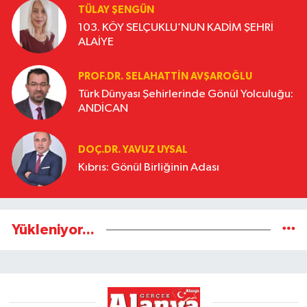
TÜLAY ŞENGÜN
103. KÖY SELÇUKLU’NUN KADİM ŞEHRİ
ALAİYE
PROF.DR. SELAHATTIN AVŞAROĞLU
Türk Dünyası Şehirlerinde Gönül Yolculuğu:
ANDİCAN
DOÇ.DR. YAVUZ UYSAL
Kıbrıs: Gönül Birliğinin Adası
Yükleniyor...