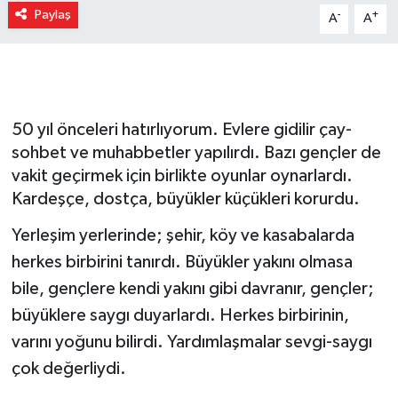
Paylaş
-
+
A
A
Gizlilik İlkeleri - Privacy Policy
Güncel
Gündem
50 yıl önceleri hatırlıyorum. Evlere gidilir çay-
sohbet ve muhabbetler yapılırdı. Bazı gençler de
Politika
vakit geçirmek için birlikte oyunlar oynarlardı.
Kardeşçe, dostça, büyükler küçükleri korurdu.
Spor
Yerleşim yerlerinde; şehir, köy ve kasabalarda
Turizm
herkes birbirini tanırdı. Büyükler yakını olmasa
bile, gençlere kendi yakını gibi davranır, gençler;
büyüklere saygı duyarlardı. Herkes birbirinin,
varını yoğunu bilirdi. Yardımlaşmalar sevgi-saygı
çok değerliydi.