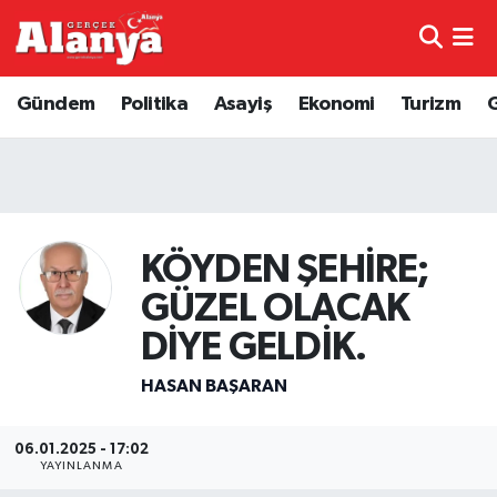
E-Gazete
Hava Durumu
Gündem
Politika
Asayiş
Ekonomi
Turizm
Genel
Trafik Durumu
Bilim
Süper Lig Puan Durumu ve Fikstür
Bilim ve Teknoloji
Tüm Manşetler
KÖYDEN ŞEHİRE;
GÜZEL OLACAK
Bölge
Son Dakika Haberleri
DİYE GELDİK.
Diğer
Haber Arşivi
HASAN BAŞARAN
Dünya
06.01.2025 - 17:02
YAYINLANMA
Ekonomi