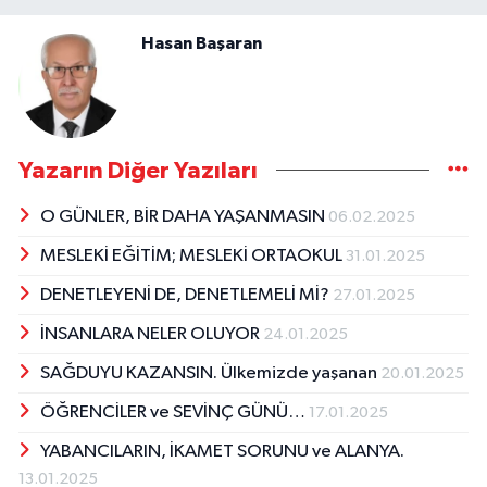
Hasan Başaran
Yazarın Diğer Yazıları
O GÜNLER, BİR DAHA YAŞANMASIN
06.02.2025
MESLEKİ EĞİTİM; MESLEKİ ORTAOKUL
31.01.2025
DENETLEYENİ DE, DENETLEMELİ Mİ?
27.01.2025
İNSANLARA NELER OLUYOR
24.01.2025
SAĞDUYU KAZANSIN. Ülkemizde yaşanan
20.01.2025
ÖĞRENCİLER ve SEVİNÇ GÜNÜ…
17.01.2025
YABANCILARIN, İKAMET SORUNU ve ALANYA.
13.01.2025