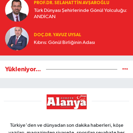
PROF.DR. SELAHATTIN AVŞAROĞLU
Türk Dünyası Şehirlerinde Gönül Yolculuğu:
ANDİCAN
DOÇ.DR. YAVUZ UYSAL
Kıbrıs: Gönül Birliğinin Adası
Yükleniyor...
Türkiye'den ve dünyadan son dakika haberleri, köşe
yazıları, magazinden siyasete, spordan seyahate her