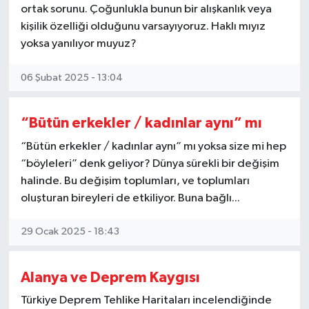
ortak sorunu. Çoğunlukla bunun bir alışkanlık veya
Gizlilik İlkeleri - Privacy Policy
kişilik özelliği olduğunu varsayıyoruz. Haklı mıyız
yoksa yanılıyor muyuz?
Güncel
06 Şubat 2025 - 13:04
Gündem
“Bütün erkekler / kadınlar aynı” mı
Politika
“Bütün erkekler / kadınlar aynı” mı yoksa size mi hep
“böyleleri” denk geliyor? Dünya sürekli bir değişim
Spor
halinde. Bu değişim toplumları, ve toplumları
oluşturan bireyleri de etkiliyor. Buna bağlı...
Turizm
29 Ocak 2025 - 18:43
Alanya ve Deprem Kaygısı
Türkiye Deprem Tehlike Haritaları incelendiğinde