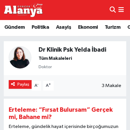
E-Gazete
Hava Durumu
Gündem
Politika
Asayiş
Ekonomi
Turizm
Genel
Trafik Durumu
Dr Klinik Psk Yelda İbadi
Bilim
Süper Lig Puan Durumu ve Fikstür
Tüm Makaleleri
Bilim ve Teknoloji
Tüm Manşetler
Doktor
Bölge
Son Dakika Haberleri
Paylaş
-
+
3 Makale
A
A
Diğer
Haber Arşivi
Erteleme: “Fırsat Bulursam” Gerçek
Dünya
mi, Bahane mi?
Ekonomi
Erteleme, gündelik hayat içerisinde birçoğumuzun