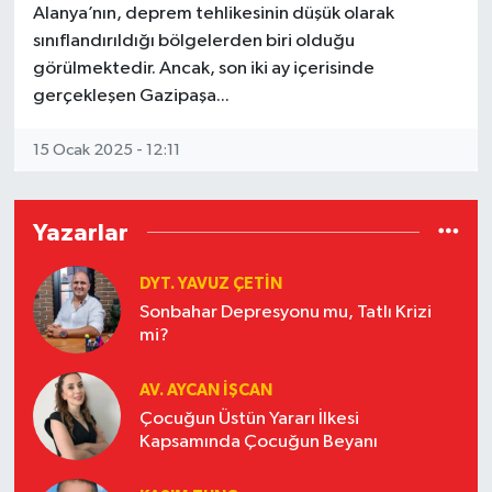
Alanya’nın, deprem tehlikesinin düşük olarak
sınıflandırıldığı bölgelerden biri olduğu
görülmektedir. Ancak, son iki ay içerisinde
gerçekleşen Gazipaşa...
15 Ocak 2025 - 12:11
Yazarlar
DYT. YAVUZ ÇETİN
Sonbahar Depresyonu mu, Tatlı Krizi
mi?
AV. AYCAN İŞCAN
Çocuğun Üstün Yararı İlkesi
Kapsamında Çocuğun Beyanı