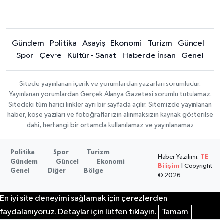
Gündem
Politika
Asayiş
Ekonomi
Turizm
Güncel
Spor
Çevre
Kültür - Sanat
Haberde İnsan
Genel
Sitede yayınlanan içerik ve yorumlardan yazarları sorumludur.
Yayınlanan yorumlardan Gerçek Alanya Gazetesi sorumlu tutulamaz.
Sitedeki tüm harici linkler ayrı bir sayfada açılır. Sitemizde yayınlanan
haber, köşe yazıları ve fotoğraflar izin alınmaksızın kaynak gösterilse
dahi, herhangi bir ortamda kullanılamaz ve yayınlanamaz
Politika
Spor
Turizm
Haber Yazılımı:
TE
Gündem
Güncel
Ekonomi
Bilişim
| Copyright
Genel
Diğer
Bölge
© 2026
En iyi site deneyimi sağlamak için çerezlerden
faydalanıyoruz. Detaylar için lütfen tıklayın.
Tamam