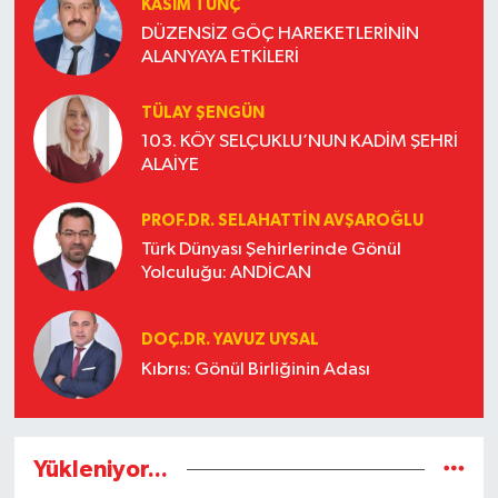
KASIM TUNÇ
DÜZENSİZ GÖÇ HAREKETLERİNİN
ALANYAYA ETKİLERİ
TÜLAY ŞENGÜN
103. KÖY SELÇUKLU’NUN KADİM ŞEHRİ
ALAİYE
PROF.DR. SELAHATTIN AVŞAROĞLU
Türk Dünyası Şehirlerinde Gönül
Yolculuğu: ANDİCAN
DOÇ.DR. YAVUZ UYSAL
Kıbrıs: Gönül Birliğinin Adası
Yükleniyor...