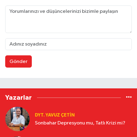
Gönder
Yazarlar
DYT. YAVUZ ÇETİN
Sonbahar Depresyonu mu, Tatlı Krizi mi?