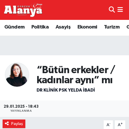
E-Gazete
Hava Durumu
Gündem
Politika
Asayiş
Ekonomi
Turizm
Genel
Trafik Durumu
Bilim
Süper Lig Puan Durumu ve Fikstür
Bilim ve Teknoloji
Tüm Manşetler
“Bütün erkekler /
kadınlar aynı” mı
Bölge
Son Dakika Haberleri
DR KLINIK PSK YELDA İBADI
Diğer
Haber Arşivi
29.01.2025 - 18:43
Dünya
YAYINLANMA
Paylaş
-
+
Ekonomi
A
A