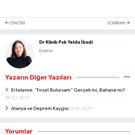
ÖNCEKI
SONRAKI
Dr Klinik Psk Yelda İbadi
Doktor
Yazarın Diğer Yazıları
Erteleme: “Fırsat Bulursam” Gerçek mi, Bahane mi?
06.02.2025
Alanya ve Deprem Kaygısı
15.01.2025
Yorumlar