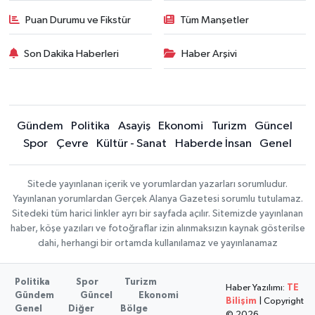
Puan Durumu ve Fikstür
Tüm Manşetler
Son Dakika Haberleri
Haber Arşivi
Gündem
Politika
Asayiş
Ekonomi
Turizm
Güncel
Spor
Çevre
Kültür - Sanat
Haberde İnsan
Genel
Sitede yayınlanan içerik ve yorumlardan yazarları sorumludur.
Yayınlanan yorumlardan Gerçek Alanya Gazetesi sorumlu tutulamaz.
Sitedeki tüm harici linkler ayrı bir sayfada açılır. Sitemizde yayınlanan
haber, köşe yazıları ve fotoğraflar izin alınmaksızın kaynak gösterilse
dahi, herhangi bir ortamda kullanılamaz ve yayınlanamaz
Politika
Spor
Turizm
Haber Yazılımı:
TE
Gündem
Güncel
Ekonomi
Bilişim
| Copyright
Genel
Diğer
Bölge
© 2026