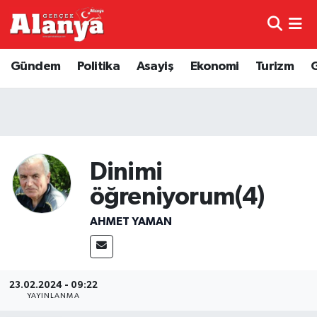
E-Gazete
Hava Durumu
Gündem
Politika
Asayiş
Ekonomi
Turizm
Genel
Trafik Durumu
Bilim
Süper Lig Puan Durumu ve Fikstür
Bilim ve Teknoloji
Tüm Manşetler
Dinimi
öğreniyorum(4)
Bölge
Son Dakika Haberleri
AHMET YAMAN
Diğer
Haber Arşivi
Dünya
23.02.2024 - 09:22
YAYINLANMA
Ekonomi