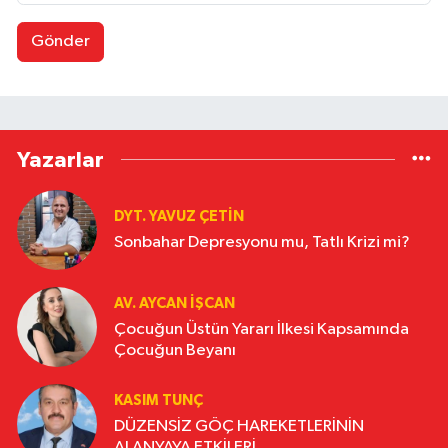
Gönder
Yazarlar
DYT. YAVUZ ÇETİN
Sonbahar Depresyonu mu, Tatlı Krizi mi?
AV. AYCAN İŞCAN
Çocuğun Üstün Yararı İlkesi Kapsamında
Çocuğun Beyanı
KASIM TUNÇ
DÜZENSİZ GÖÇ HAREKETLERİNİN
ALANYAYA ETKİLERİ