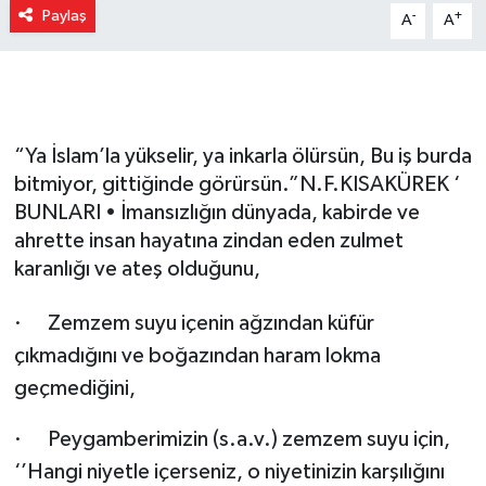
Paylaş
-
+
A
A
Gizlilik İlkeleri - Privacy Policy
Güncel
Gündem
“Ya İslam’la yükselir, ya inkarla ölürsün, Bu iş burda
bitmiyor, gittiğinde görürsün.”N.F.KISAKÜREK ‘
Politika
BUNLARI • İmansızlığın dünyada, kabirde ve
ahrette insan hayatına zindan eden zulmet
Spor
karanlığı ve ateş olduğunu,
Turizm
·
Zemzem suyu içenin ağzından küfür
çıkmadığını ve boğazından haram lokma
geçmediğini,
·
Peygamberimizin (s.a.v.) zemzem suyu için,
‘’Hangi niyetle içerseniz, o niyetinizin karşılığını