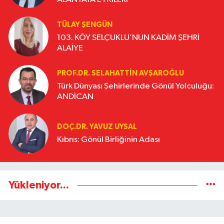
TÜLAY ŞENGÜN
103. KÖY SELÇUKLU’NUN KADİM ŞEHRİ
ALAİYE
PROF.DR. SELAHATTIN AVŞAROĞLU
Türk Dünyası Şehirlerinde Gönül Yolculuğu:
ANDİCAN
DOÇ.DR. YAVUZ UYSAL
Kıbrıs: Gönül Birliğinin Adası
Yükleniyor...