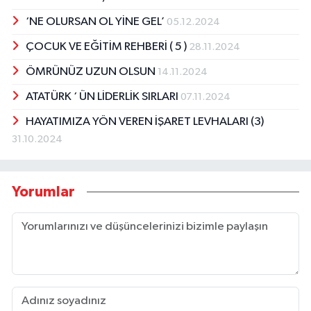
‘NE OLURSAN OL YİNE GEL’
05.12.2024
ÇOCUK VE EĞİTİM REHBERİ ( 5 )
28.11.2024
ÖMRÜNÜZ UZUN OLSUN
14.11.2024
ATATÜRK ‘ ÜN LİDERLİK SIRLARI
07.11.2024
HAYATIMIZA YÖN VEREN İŞARET LEVHALARI (3)
31.10.2024
Yorumlar