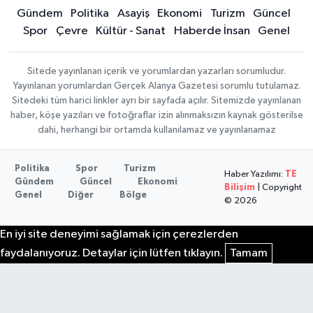
Gündem
Politika
Asayiş
Ekonomi
Turizm
Güncel
Spor
Çevre
Kültür - Sanat
Haberde İnsan
Genel
Sitede yayınlanan içerik ve yorumlardan yazarları sorumludur.
Yayınlanan yorumlardan Gerçek Alanya Gazetesi sorumlu tutulamaz.
Sitedeki tüm harici linkler ayrı bir sayfada açılır. Sitemizde yayınlanan
haber, köşe yazıları ve fotoğraflar izin alınmaksızın kaynak gösterilse
dahi, herhangi bir ortamda kullanılamaz ve yayınlanamaz
Politika
Spor
Turizm
Haber Yazılımı:
TE
Gündem
Güncel
Ekonomi
Bilişim
| Copyright
Genel
Diğer
Bölge
© 2026
En iyi site deneyimi sağlamak için çerezlerden
faydalanıyoruz. Detaylar için lütfen tıklayın.
Tamam