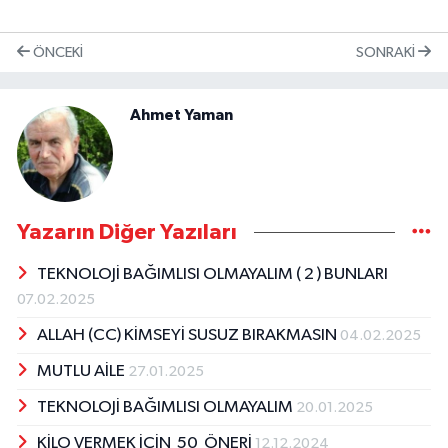
ÖNCEKI
SONRAKI
Ahmet Yaman
Yazarın Diğer Yazıları
TEKNOLOJİ BAĞIMLISI OLMAYALIM ( 2 ) BUNLARI
07.02.2025
ALLAH (CC) KİMSEYİ SUSUZ BIRAKMASIN
04.02.2025
MUTLU AİLE
27.01.2025
TEKNOLOJİ BAĞIMLISI OLMAYALIM
20.01.2025
KİLO VERMEK İÇİN 50 ÖNERİ
12.12.2024