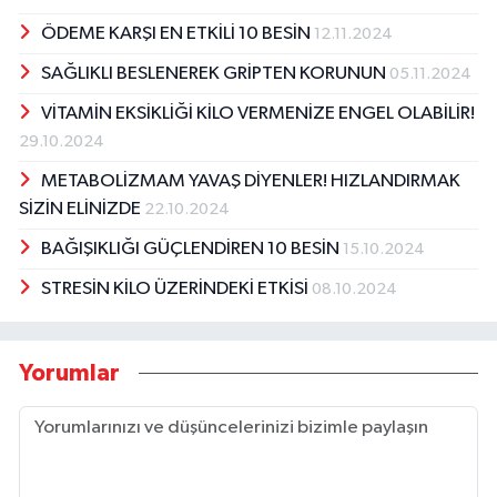
ÖDEME KARŞI EN ETKİLİ 10 BESİN
12.11.2024
SAĞLIKLI BESLENEREK GRİPTEN KORUNUN
05.11.2024
VİTAMİN EKSİKLİĞİ KİLO VERMENİZE ENGEL OLABİLİR!
29.10.2024
METABOLİZMAM YAVAŞ DİYENLER! HIZLANDIRMAK
SİZİN ELİNİZDE
22.10.2024
BAĞIŞIKLIĞI GÜÇLENDİREN 10 BESİN
15.10.2024
STRESİN KİLO ÜZERİNDEKİ ETKİSİ
08.10.2024
Yorumlar