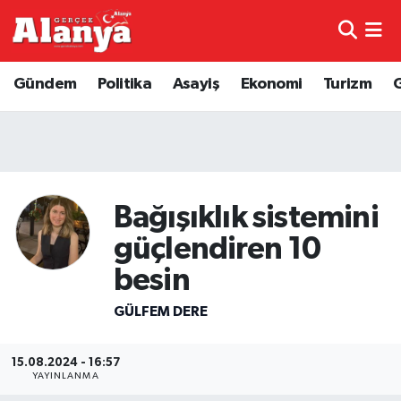
E-Gazete
Hava Durumu
Gündem
Politika
Asayiş
Ekonomi
Turizm
Genel
Trafik Durumu
Bilim
Süper Lig Puan Durumu ve Fikstür
Bilim ve Teknoloji
Tüm Manşetler
Bağışıklık sistemini
güçlendiren 10
Bölge
Son Dakika Haberleri
besin
Diğer
Haber Arşivi
GÜLFEM DERE
Dünya
15.08.2024 - 16:57
YAYINLANMA
Ekonomi