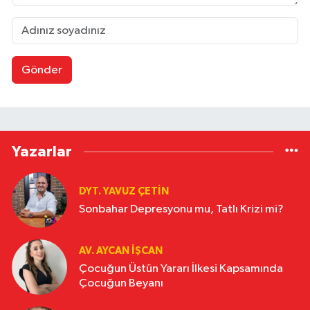
Gönder
Yazarlar
DYT. YAVUZ ÇETİN
Sonbahar Depresyonu mu, Tatlı Krizi mi?
AV. AYCAN İŞCAN
Çocuğun Üstün Yararı İlkesi Kapsamında
Çocuğun Beyanı