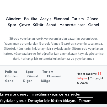
Gündem
Politika
Asayiş
Ekonomi
Turizm
Güncel
Spor
Çevre
Kültür - Sanat
Haberde İnsan
Genel
Sitede yayınlanan içerik ve yorumlardan yazarları sorumludur.
Yayınlanan yorumlardan Gerçek Alanya Gazetesi sorumlu tutulamaz.
Sitedeki tüm harici linkler ayrı bir sayfada açılır. Sitemizde yayınlanan
haber, köşe yazıları ve fotoğraflar izin alınmaksızın kaynak gösterilse
dahi, herhangi bir ortamda kullanılamaz ve yayınlanamaz
Politika
Spor
Turizm
Haber Yazılımı:
TE
Gündem
Güncel
Ekonomi
Bilişim
| Copyright
Genel
Diğer
Bölge
© 2026
En iyi site deneyimi sağlamak için çerezlerden
faydalanıyoruz. Detaylar için lütfen tıklayın.
Tamam