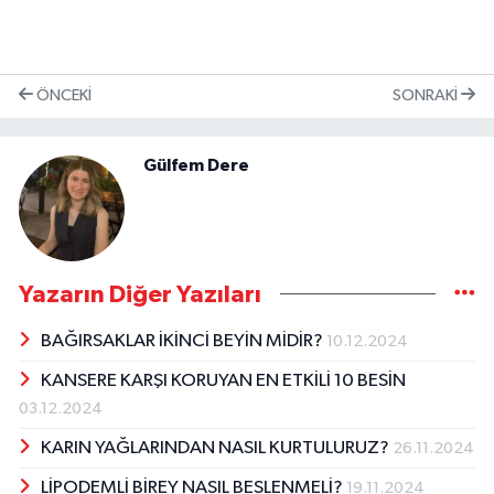
ÖNCEKI
SONRAKI
Gülfem Dere
Yazarın Diğer Yazıları
BAĞIRSAKLAR İKİNCİ BEYİN MİDİR?
10.12.2024
KANSERE KARŞI KORUYAN EN ETKİLİ 10 BESİN
03.12.2024
KARIN YAĞLARINDAN NASIL KURTULURUZ?
26.11.2024
LİPODEMLİ BİREY NASIL BESLENMELİ?
19.11.2024