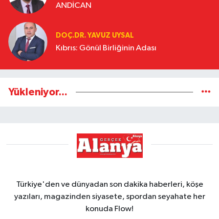
ANDİCAN
DOÇ.DR. YAVUZ UYSAL
Kıbrıs: Gönül Birliğinin Adası
Yükleniyor...
Türkiye'den ve dünyadan son dakika haberleri, köşe
yazıları, magazinden siyasete, spordan seyahate her
konuda Flow!