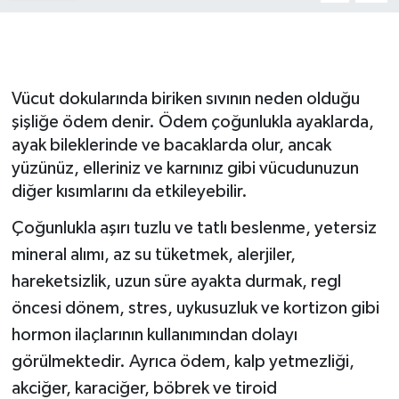
Gizlilik İlkeleri - Privacy Policy
Güncel
Vücut dokularında biriken sıvının neden olduğu
şişliğe ödem denir. Ödem çoğunlukla ayaklarda,
Gündem
ayak bileklerinde ve bacaklarda olur, ancak
yüzünüz, elleriniz ve karnınız gibi vücudunuzun
Politika
diğer kısımlarını da etkileyebilir.
Spor
Çoğunlukla aşırı tuzlu ve tatlı beslenme, yetersiz
mineral alımı, az su tüketmek, alerjiler,
Turizm
hareketsizlik, uzun süre ayakta durmak, regl
öncesi dönem, stres, uykusuzluk ve kortizon gibi
hormon ilaçlarının kullanımından dolayı
görülmektedir. Ayrıca ödem, kalp yetmezliği,
akciğer, karaciğer, böbrek ve tiroid