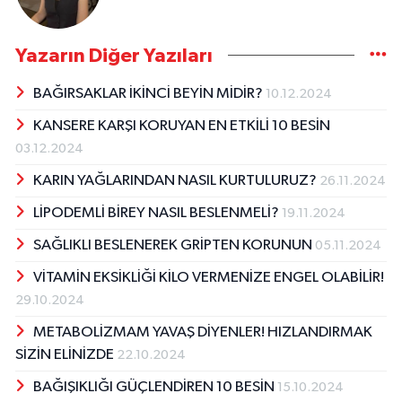
Yazarın Diğer Yazıları
BAĞIRSAKLAR İKİNCİ BEYİN MİDİR?
10.12.2024
KANSERE KARŞI KORUYAN EN ETKİLİ 10 BESİN
03.12.2024
KARIN YAĞLARINDAN NASIL KURTULURUZ?
26.11.2024
LİPODEMLİ BİREY NASIL BESLENMELİ?
19.11.2024
SAĞLIKLI BESLENEREK GRİPTEN KORUNUN
05.11.2024
VİTAMİN EKSİKLİĞİ KİLO VERMENİZE ENGEL OLABİLİR!
29.10.2024
METABOLİZMAM YAVAŞ DİYENLER! HIZLANDIRMAK
SİZİN ELİNİZDE
22.10.2024
BAĞIŞIKLIĞI GÜÇLENDİREN 10 BESİN
15.10.2024