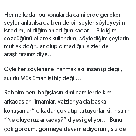
Gizlilik İlkeleri - Privacy Policy
Her ne kadar bu konularda camilerde gereken
şeyler anlatılsa da ben de bir şeyler söyleyeyim
Güncel
istedim, bildiğim anladığım kadar... Bildiğim
sözcüğünü bilerek kullandım, söylediğim şeylerin
Gündem
mutlak doğrular olup olmadığını sizler de
araştırırsınız diye...
Politika
Öyle her söylenene inanmak akıl insan işi değil,
Spor
şuurlu Müslüman işi hiç değil...
Turizm
Rabbim beni bağışlasın kimi camilerde kimi
arkadaşlar “imamlar, vaizler ya da başka
konuşanlar” o kadar çok atıp tutuyorlar ki, insanın
“Ne oluyoruz arkadaş?” diyesi geliyor... Bunu
çok gördüm, görmeye devam ediyorum, siz de