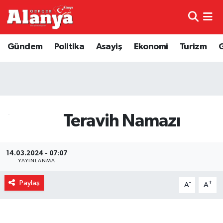
E-Gazete
Hava Durumu
Gündem
Politika
Asayiş
Ekonomi
Turizm
Genel
Trafik Durumu
Bilim
Süper Lig Puan Durumu ve Fikstür
Bilim ve Teknoloji
Tüm Manşetler
Teravih Namazı
Bölge
Son Dakika Haberleri
14.03.2024 - 07:07
YAYINLANMA
Diğer
Haber Arşivi
Paylaş
-
+
A
A
Dünya
Ekonomi