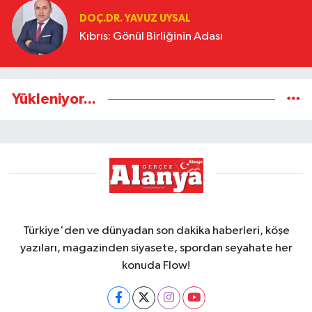
DOÇ.DR. YAVUZ UYSAL
Kıbrıs: Gönül Birliğinin Adası
Yükleniyor...
Türkiye'den ve dünyadan son dakika haberleri, köşe
yazıları, magazinden siyasete, spordan seyahate her
konuda Flow!