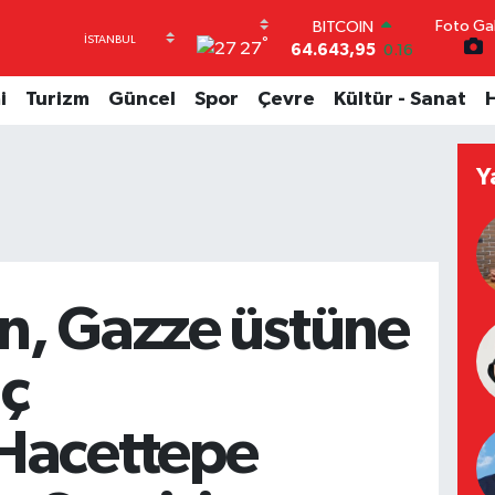
64.643,95
0.16
Foto Gal
DOLAR
°
27
47,6704
0
EURO
i
Turizm
Güncel
Spor
Çevre
Kültür - Sanat
55,0406
-0.08
STERLİN
64,2143
0
Y
GRAM ALTIN
6500.87
0.12
BİST100
13.799
70
tin, Gazze üstüne
aç
Hacettepe