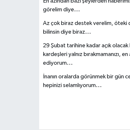
En azından bazı şeylerden haberimiz
görelim diye...
Az çok biraz destek verelim, öteki
bilinsin diye biraz...
29 Şubat tarihine kadar açık olacak
kardeşleri yalnız bırakmamanızı, en
ediyorum...
İnanın oralarda görünmek bir gün c
hepinizi selamlıyorum...