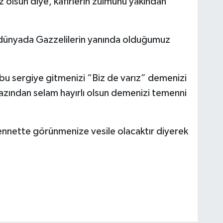
 olsun diye, kâfirlerin zulmünü yakından
 dünyada Gazzelilerin yanında olduğumuz
 bu sergiye gitmenizi “Biz de varız” demenizi
 azından selam hayırlı olsun demenizi temenni
ennette görünmenize vesile olacaktır diyerek