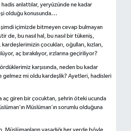
 hadis anlattılar, yeryüzünde ne kadar
eşi olduğu konusunda...
a şimdi içimizde bitmeyen cevap bulmayan
 de, bu nasıl hal, bu nasıl bir tükeniş,
ardeşlerimizin çocukları, oğulları, kızları,
r, aç bırakılıyor, ırzlarına geçiriliyor?
rdüklerimiz karşısında, neden bu kadar
gelmez mi oldu kardeşlik? Ayetleri, hadisleri
a aç giren bir çocuktan, şehrin öteki ucunda
Müslüman’ın Müslüman’ın sorumlu olduğuna
im, Müslümanların yaşadığı her yerde böyle