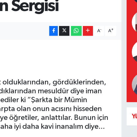
in Sergisi
-
+
A
A
t olduklarından, gördüklerinden,
dıklarından mesuldür diye iman
ylediler ki “Şarkta bir Mümin
rpta olan onun acısını hisseden
Y
e öğretiler, anlattılar. Bunun için
aha iyi daha kavi inanalım diye...