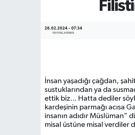
Filist
Gizlilik İlkeleri - Privacy Policy
Güncel
26.02.2024 - 07:34
YAYINLANMA
Gündem
Politika
Spor
İnsan yaşadığı çağdan, şahi
Turizm
sustuklarından ya da susma
ettik biz... Hatta dediler sö
kardeşinin parmağı acısa Ga
insanın adıdır Müslüman” diy
misal üstüne misal verdiler d