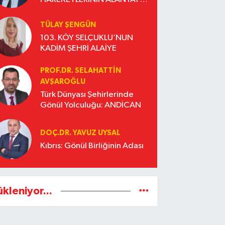
ETKİLERİ
TÜLAY ŞENGÜN
103. KÖY SELÇUKLU’NUN
KADİM ŞEHRİ ALAİYE
PROF.DR. SELAHATTIN
AVŞAROĞLU
Türk Dünyası Şehirlerinde
Gönül Yolculuğu: ANDİCAN
DOÇ.DR. YAVUZ UYSAL
Kıbrıs: Gönül Birliğinin Adası
ükleniyor...