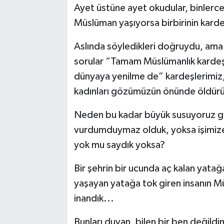
Ayet üstüne ayet okudular, binlerce
Müslüman yaşıyorsa birbirinin kard
Aslında söyledikleri doğruydu, am
sorular “Tamam Müslümanlık kardeştir
dünyaya yenilme de” kardeşlerimiz, k
kadınları gözümüzün önünde öldürülüyo
Neden bu kadar büyük susuyoruz gö
vurdumduymaz olduk, yoksa işimize 
yok mu saydık yoksa?
Bir şehrin bir ucunda aç kalan yatağ
yaşayan yatağa tok giren insanın 
inandık...
Bunları duyan, bilen bir ben değild