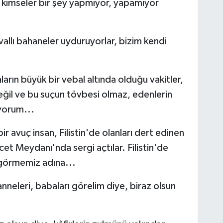
ve kimseler bir şey yapmıyor, yapamıyor
allı bahaneler uyduruyorlar, bizim kendi
arın büyük bir vebal altında olduğu vakitler,
eğil ve bu suçun tövbesi olmaz, edenlerin
yorum...
 avuç insan, Filistin'de olanları dert edinen
et Meydanı'nda sergi açtılar. Filistin'de
 görmemiz adına...
anneleri, babaları görelim diye, biraz olsun