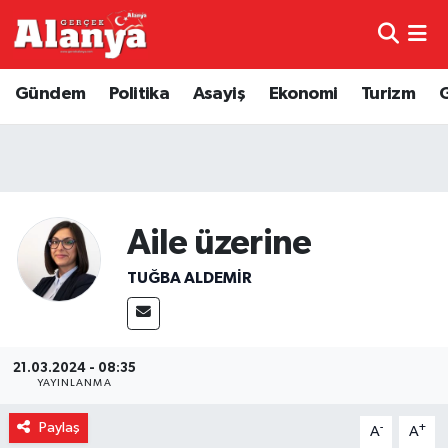
E-Gazete
Hava Durumu
Gündem
Politika
Asayiş
Ekonomi
Turizm
Genel
Trafik Durumu
Bilim
Süper Lig Puan Durumu ve Fikstür
Bilim ve Teknoloji
Tüm Manşetler
Aile üzerine
TUĞBA ALDEMIR
Bölge
Son Dakika Haberleri
Diğer
Haber Arşivi
21.03.2024 - 08:35
Dünya
YAYINLANMA
Paylaş
-
+
Ekonomi
A
A