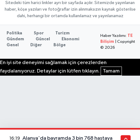
Sitedeki tüm harici linkler ayrı bir sayfada açılır. Sitemizde yayınlanan
haber, köşe yazıları ve fotoğraflar izin alınmaksızın kaynak gösterilse
dahi, herhangi bir ortamda kullanılamaz ve yayınlanamaz
Politika
Spor
Turizm
Haber Yazılımı:
TE
Gündem
Güncel
Ekonomi
Bilişim
| Copyright
Genel
Diğer
Bölge
© 2026
En iyi site deneyimi sağlamak için çerezlerden
faydalanıyoruz. Detaylar için lütfen tıklayın.
Tamam
Alanya'da bayramda 3 bin 768 hastaya
16:19