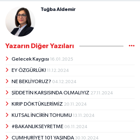
Tuğba Aldemir
Yazarın Diğer Yazıları
Gelecek Kaygısı
16.01.2025
EY ÖZGÜRLÜK!
11.12.2024
NE BEKLİYORUZ?
04.12.2024
ŞİDDETİN KARŞISINDA OLMALIYIZ
27.11.2024
KIRIP DÖKTÜKLERİMİZ
20.11.2024
KUTSAL İNCİRİN TOHUMU
13.11.2024
#BAKANLIKSEYRETME
06.11.2024
CUMHURİYET 101 YAŞINDA
30.10.2024