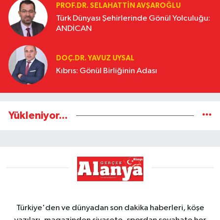
PROF.DR. SELAHATTIN AVŞAROĞLU
Türk Dünyası Şehirlerinde Gönül Yolculuğu:
ANDİCAN
DOÇ.DR. YAVUZ UYSAL
Kıbrıs: Gönül Birliğinin Adası
Yükleniyor...
Türkiye'den ve dünyadan son dakika haberleri, köşe