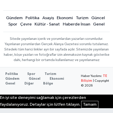
Gündem
Politika
Asayiş
Ekonomi
Turizm
Güncel
Spor
Çevre
Kültür - Sanat
Haberde İnsan
Genel
Sitede yayınlanan içerik ve yorumlardan yazarları sorumludur.
Yayınlanan yorumlardan Gerçek Alanya Gazetesi sorumlu tutulamaz.
Sitedeki tüm harici linkler ayrı bir sayfada açılır. Sitemizde yayınlanan
haber, köşe yazıları ve fotoğraflar izin alınmaksızın kaynak gösterilse
dahi, herhangi bir ortamda kullanılamaz ve yayınlanamaz
Politika
Spor
Turizm
Haber Yazılımı:
TE
Gündem
Güncel
Ekonomi
Bilişim
| Copyright
Genel
Diğer
Bölge
© 2026
En iyi site deneyimi sağlamak için çerezlerden
faydalanıyoruz. Detaylar için lütfen tıklayın.
Tamam