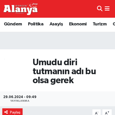
E-Gazete
Hava Durumu
Gündem
Politika
Asayiş
Ekonomi
Turizm
Genel
Trafik Durumu
Bilim
Süper Lig Puan Durumu ve Fikstür
Bilim ve Teknoloji
Tüm Manşetler
Umudu diri
tutmanın adı bu
Bölge
Son Dakika Haberleri
olsa gerek
Diğer
Haber Arşivi
29.06.2024 - 09:49
Dünya
YAYINLANMA
Ekonomi
Paylaş
-
+
A
A