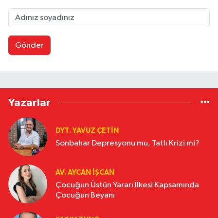
Gönder
Yazarlar
DYT. YAVUZ ÇETİN
Sonbahar Depresyonu mu, Tatlı Krizi mi?
AV. AYCAN İŞCAN
Çocuğun Üstün Yararı İlkesi Kapsamında
Çocuğun Beyanı