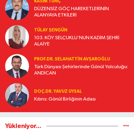
KASIM TUNÇ
DÜZENSİZ GÖÇ HAREKETLERİNİN
ALANYAYA ETKİLERİ
TÜLAY ŞENGÜN
103. KÖY SELÇUKLU’NUN KADİM ŞEHRİ
ALAİYE
PROF.DR. SELAHATTIN AVŞAROĞLU
Türk Dünyası Şehirlerinde Gönül Yolculuğu:
ANDİCAN
DOÇ.DR. YAVUZ UYSAL
Kıbrıs: Gönül Birliğinin Adası
Yükleniyor...