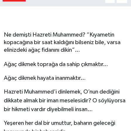
Gizlilik İlkeleri - Privacy Policy
Güncel
Ne demişti Hazreti Muhammed? “Kıyametin
Gündem
kopacağına bir saat kaldığını bilseniz bile, varsa
elinizdeki ağaç fidanını dikin”…
Politika
Ağaç dikmek toprağa da sahip çıkmaktır…
Spor
Ağaç dikmek hayata inanmaktır…
Turizm
Hazreti Muhammed’i dinlemek, O’nun dediğini
dikkate almak bir iman meselesidir? O söylüyorsa
bir hikmeti vardır diyebilmeli insan…
Yeşeren her dal bir umuttur, baharın geleceği