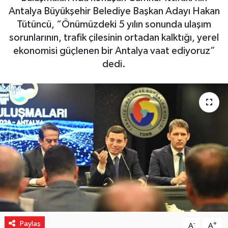
Antalya Büyükşehir Belediye Başkan Adayı Hakan
Gizlilik İlkeleri - Privacy Policy
Tütüncü, “Önümüzdeki 5 yılın sonunda ulaşım
sorunlarının, trafik çilesinin ortadan kalktığı, yerel
Güncel
ekonomisi güçlenen bir Antalya vaat ediyoruz”
dedi.
Gündem
Politika
Spor
Turizm
Paylaş
-
+
A
A