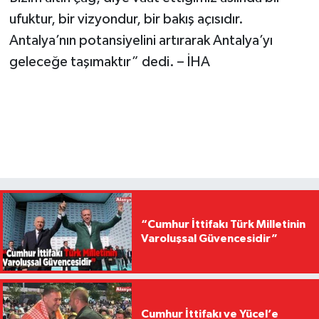
ufuktur, bir vizyondur, bir bakış açısıdır.
Antalya’nın potansiyelini artırarak Antalya’yı
geleceğe taşımaktır” dedi. – İHA
“Cumhur İttifakı Türk Milletinin
Varoluşsal Güvencesidir”
Cumhur İttifakı ve Yücel’e