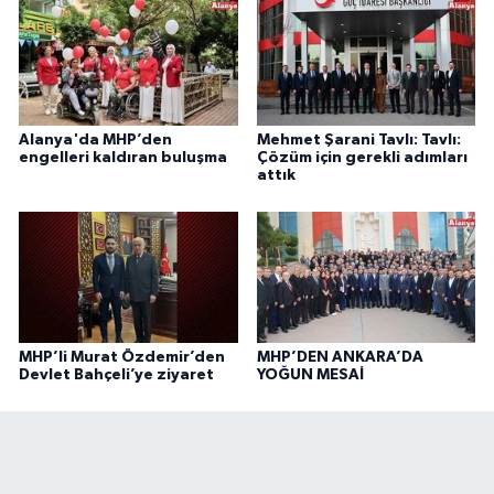
Alanya'da MHP’den
Mehmet Şarani Tavlı: Tavlı:
engelleri kaldıran buluşma
Çözüm için gerekli adımları
attık
MHP’li Murat Özdemir’den
MHP’DEN ANKARA’DA
Devlet Bahçeli’ye ziyaret
YOĞUN MESAİ