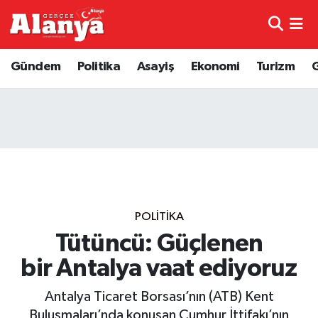
E-Gazete
Hava Durumu
Gündem
Politika
Asayiş
Ekonomi
Turizm
Genel
Trafik Durumu
Bilim
Süper Lig Puan Durumu ve Fikstür
Bilim ve Teknoloji
Tüm Manşetler
Bölge
Son Dakika Haberleri
POLITIKA
Diğer
Haber Arşivi
Tütüncü: Güçlenen
bir Antalya vaat ediyoruz
Dünya
Antalya Ticaret Borsası’nın (ATB) Kent
Ekonomi
Buluşmaları’nda konuşan Cumhur İttifakı’nın