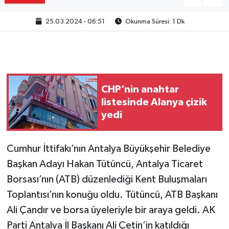
25.03.2024 - 06:51
Okunma Süresi: 1 Dk
CHP’nin anahtar
listesinde Alanya çizik
yedi
Cumhur İttifakı’nın Antalya Büyükşehir Belediye
Başkan Adayı Hakan Tütüncü, Antalya Ticaret
Borsası’nın (ATB) düzenlediği Kent Buluşmaları
Toplantısı’nın konuğu oldu. Tütüncü, ATB Başkanı
Ali Çandır ve borsa üyeleriyle bir araya geldi. AK
Parti Antalya İl Başkanı Ali Çetin’in katıldığı