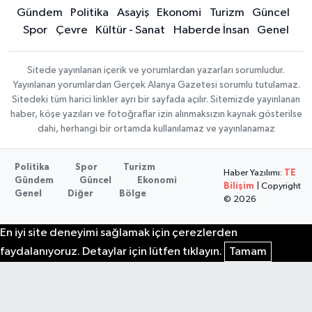
Gündem
Politika
Asayiş
Ekonomi
Turizm
Güncel
Spor
Çevre
Kültür - Sanat
Haberde İnsan
Genel
Sitede yayınlanan içerik ve yorumlardan yazarları sorumludur.
Yayınlanan yorumlardan Gerçek Alanya Gazetesi sorumlu tutulamaz.
Sitedeki tüm harici linkler ayrı bir sayfada açılır. Sitemizde yayınlanan
haber, köşe yazıları ve fotoğraflar izin alınmaksızın kaynak gösterilse
dahi, herhangi bir ortamda kullanılamaz ve yayınlanamaz
Politika
Spor
Turizm
Haber Yazılımı:
TE
Gündem
Güncel
Ekonomi
Bilişim
| Copyright
Genel
Diğer
Bölge
© 2026
En iyi site deneyimi sağlamak için çerezlerden
faydalanıyoruz. Detaylar için lütfen tıklayın.
Tamam