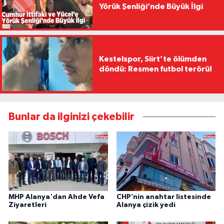
Yörük Şenliği’nde Büyük İlgi
Kestelspor, Siirt’te ölümden
döndü: Resmen futbol terörü!
Bunlar da ilginizi çekebilir
MHP Alanya'dan Ahde Vefa
CHP’nin anahtar listesinde
Ziyaretleri
Alanya çizik yedi