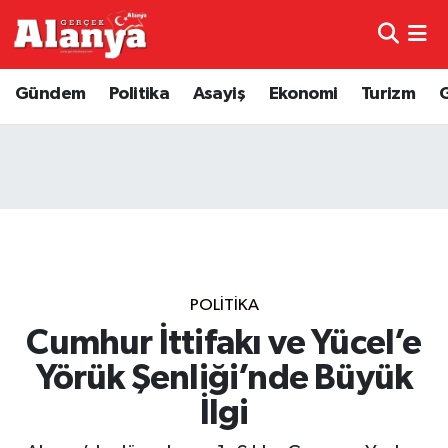
E-Gazete
Hava Durumu
Gündem
Politika
Asayiş
Ekonomi
Turizm
Genel
Trafik Durumu
Bilim
Süper Lig Puan Durumu ve Fikstür
Bilim ve Teknoloji
Tüm Manşetler
Bölge
Son Dakika Haberleri
POLITIKA
Diğer
Haber Arşivi
Cumhur İttifakı ve Yücel’e
Yörük Şenliği’nde Büyük
Dünya
İlgi
Ekonomi