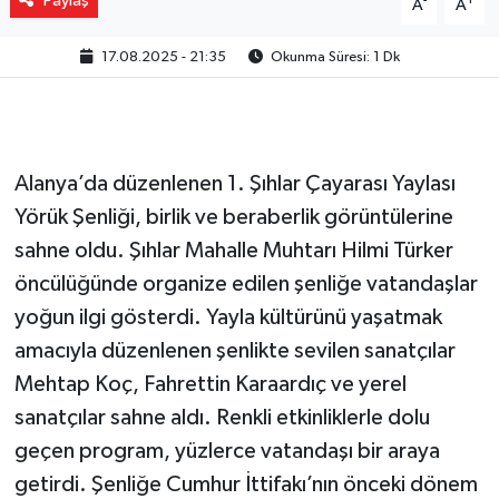
Paylaş
-
+
A
A
17.08.2025 - 21:35
Okunma Süresi: 1 Dk
Alanya’da düzenlenen 1. Şıhlar Çayarası Yaylası
Yörük Şenliği, birlik ve beraberlik görüntülerine
sahne oldu. Şıhlar Mahalle Muhtarı Hilmi Türker
öncülüğünde organize edilen şenliğe vatandaşlar
yoğun ilgi gösterdi. Yayla kültürünü yaşatmak
amacıyla düzenlenen şenlikte sevilen sanatçılar
Mehtap Koç, Fahrettin Karaardıç ve yerel
sanatçılar sahne aldı. Renkli etkinliklerle dolu
geçen program, yüzlerce vatandaşı bir araya
getirdi. Şenliğe Cumhur İttifakı’nın önceki dönem