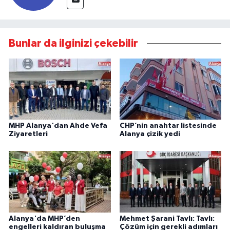
Bunlar da ilginizi çekebilir
MHP Alanya'dan Ahde Vefa
CHP’nin anahtar listesinde
Ziyaretleri
Alanya çizik yedi
Alanya'da MHP’den
Mehmet Şarani Tavlı: Tavlı:
engelleri kaldıran buluşma
Çözüm için gerekli adımları