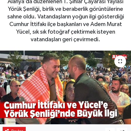
Alanya’da düzenlenen 1. Şıhlar Çayarası Yaylası
Yörük Şenliği, birlik ve beraberlik görüntülerine
Gizlilik İlkeleri - Privacy Policy
sahne oldu. Vatandaşların yoğun ilgi gösterdiği
Cumhur İttifakı ilçe başkanları ve Adem Murat
Güncel
Yücel, sık sık fotoğraf çektirmek isteyen
vatandaşları geri çevirmedi.
Gündem
Politika
Spor
Turizm