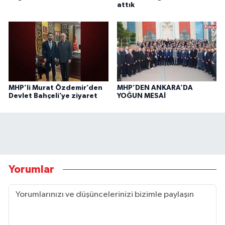
attık
MHP’li Murat Özdemir’den
MHP’DEN ANKARA’DA
Devlet Bahçeli’ye ziyaret
YOĞUN MESAİ
Yorumlar