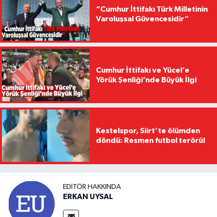
“Cumhur İttifakı Türk Milletinin
Varoluşsal Güvencesidir”
Cumhur İttifakı ve Yücel’e
Yörük Şenliği’nde Büyük İlgi
Kestelspor, Siirt’te ölümden
döndü: Resmen futbol terörü!
EDITÖR HAKKINDA
ERKAN UYSAL