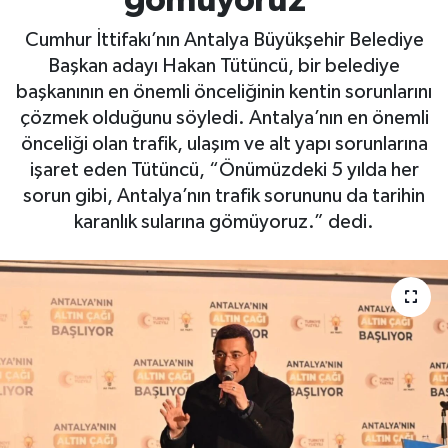
gömüyoruz”
Gizlilik İlkeleri - Privacy Policy
Cumhur İttifakı’nın Antalya Büyükşehir Belediye
Başkan adayı Hakan Tütüncü, bir belediye
Güncel
başkanının en önemli önceliğinin kentin sorunlarını
çözmek olduğunu söyledi. Antalya’nın en önemli
Gündem
önceliği olan trafik, ulaşım ve alt yapı sorunlarına
işaret eden Tütüncü, “Önümüzdeki 5 yılda her
Politika
sorun gibi, Antalya’nın trafik sorununu da tarihin
karanlık sularına gömüyoruz.” dedi.
Spor
Turizm