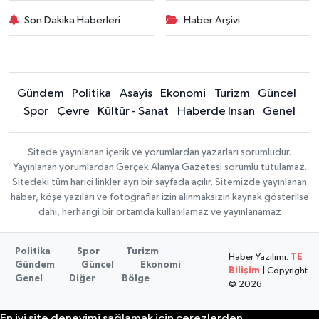
Son Dakika Haberleri
Haber Arşivi
Gündem
Politika
Asayiş
Ekonomi
Turizm
Güncel
Spor
Çevre
Kültür - Sanat
Haberde İnsan
Genel
Sitede yayınlanan içerik ve yorumlardan yazarları sorumludur.
Yayınlanan yorumlardan Gerçek Alanya Gazetesi sorumlu tutulamaz.
Sitedeki tüm harici linkler ayrı bir sayfada açılır. Sitemizde yayınlanan
haber, köşe yazıları ve fotoğraflar izin alınmaksızın kaynak gösterilse
dahi, herhangi bir ortamda kullanılamaz ve yayınlanamaz
Politika
Spor
Turizm
Haber Yazılımı:
TE
Gündem
Güncel
Ekonomi
Bilişim
| Copyright
Genel
Diğer
Bölge
© 2026
En iyi site deneyimi sağlamak için çerezlerden