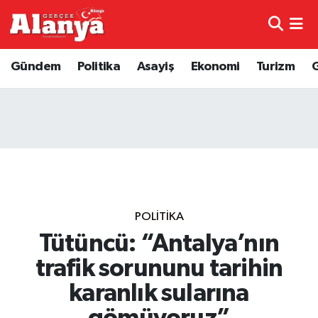
E-Gazete
Hava Durumu
Gündem
Politika
Asayiş
Ekonomi
Turizm
Genel
Trafik Durumu
Bilim
Süper Lig Puan Durumu ve Fikstür
Bilim ve Teknoloji
Tüm Manşetler
Bölge
Son Dakika Haberleri
POLITIKA
Diğer
Haber Arşivi
Tütüncü: “Antalya’nın
trafik sorununu tarihin
Dünya
karanlık sularına
Ekonomi