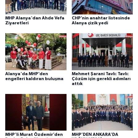
MHP Alanya'dan Ahde Vefa
CHP’nin anahtar listesinde
Ziyaretleri
Alanya çizik yedi
Alanya'da MHP’den
Mehmet Şarani Tavlı: Tavlı:
engelleri kaldıran buluşma
Çözüm için gerekli adımları
attık
MHP’li Murat Özdemir’den
MHP’DEN ANKARA’DA