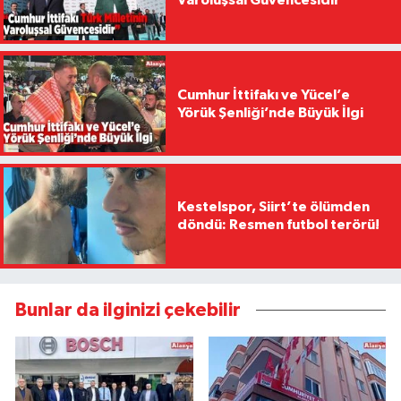
Varoluşsal Güvencesidir”
Cumhur İttifakı ve Yücel’e
Yörük Şenliği’nde Büyük İlgi
Kestelspor, Siirt’te ölümden
döndü: Resmen futbol terörü!
Bunlar da ilginizi çekebilir