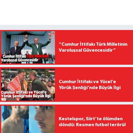
“Cumhur İttifakı Türk Milletinin
Varoluşsal Güvencesidir”
Cumhur İttifakı ve Yücel’e
Yörük Şenliği’nde Büyük İlgi
Kestelspor, Siirt’te ölümden
döndü: Resmen futbol terörü!