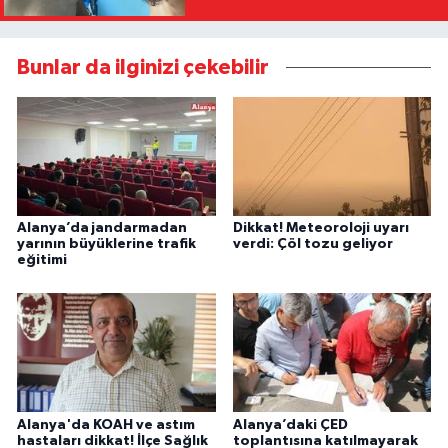
Bunlar da ilginizi çekebilir
Alanya’da jandarmadan
Dikkat! Meteoroloji uyarı
yarının büyüklerine trafik
verdi: Çöl tozu geliyor
eğitimi
Alanya'da KOAH ve astım
Alanya’daki ÇED
hastaları dikkat! İlçe Sağlık
toplantısına katılmayarak