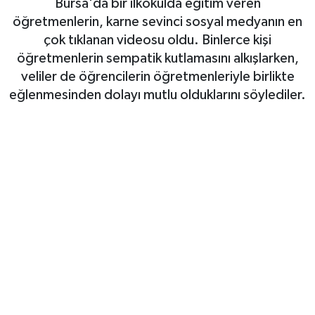
Bursa'da bir ilkokulda eğitim veren
öğretmenlerin, karne sevinci sosyal medyanın en
Gizlilik İlkeleri - Privacy Policy
çok tıklanan videosu oldu. Binlerce kişi
öğretmenlerin sempatik kutlamasını alkışlarken,
Güncel
veliler de öğrencilerin öğretmenleriyle birlikte
eğlenmesinden dolayı mutlu olduklarını söylediler.
Gündem
Politika
Spor
Turizm