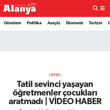
E-Gazete
Hava Durumu
Gündem
Politika
Asayiş
Ekonomi
Turizm
Genel
Trafik Durumu
Bilim
Süper Lig Puan Durumu ve Fikstür
Bilim ve Teknoloji
Tüm Manşetler
Bölge
Son Dakika Haberleri
GENEL
Diğer
Haber Arşivi
Tatil sevinci yaşayan
öğretmenler çocukları
Dünya
aratmadı | VİDEO HABER
Ekonomi