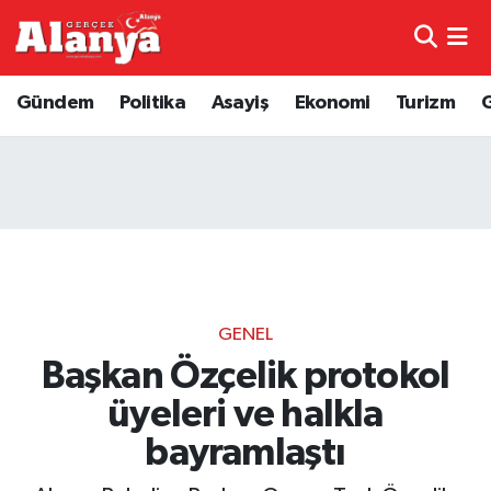
E-Gazete
Hava Durumu
Gündem
Politika
Asayiş
Ekonomi
Turizm
Genel
Trafik Durumu
Bilim
Süper Lig Puan Durumu ve Fikstür
Bilim ve Teknoloji
Tüm Manşetler
Bölge
Son Dakika Haberleri
GENEL
Diğer
Haber Arşivi
Başkan Özçelik protokol
üyeleri ve halkla
Dünya
bayramlaştı
Ekonomi