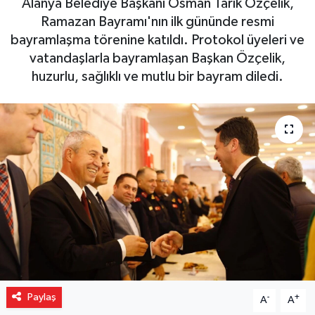
Alanya Belediye Başkanı Osman Tarık Özçelik,
Ramazan Bayramı'nın ilk gününde resmi
Gizlilik İlkeleri - Privacy Policy
bayramlaşma törenine katıldı. Protokol üyeleri ve
vatandaşlarla bayramlaşan Başkan Özçelik,
Güncel
huzurlu, sağlıklı ve mutlu bir bayram diledi.
Gündem
Politika
Spor
Turizm
Paylaş
-
+
A
A