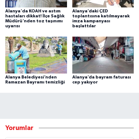
Alanya'da KOAH ve astım
Alanya’daki ÇED
hastaları dikkat! İlçe Sağlık
toplantısına katılmayarak
Müdürü'nden toz taşınımı
imza kampanyası
uyarısı
başlattılar
Alanya Belediyesi’nden
Alanya’da bayram faturası
Ramazan Bayramı temizliği
cep yakıyor
Yorumlar