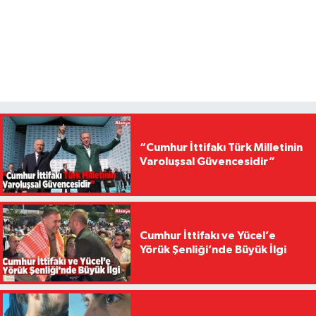
“Cumhur İttifakı Türk Milletinin
Varoluşsal Güvencesidir”
Cumhur İttifakı ve Yücel’e
Yörük Şenliği’nde Büyük İlgi