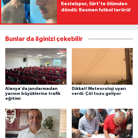
Kestelspor, Siirt’te ölümden
döndü: Resmen futbol terörü!
Bunlar da ilginizi çekebilir
Alanya’da jandarmadan
Dikkat! Meteoroloji uyarı
yarının büyüklerine trafik
verdi: Çöl tozu geliyor
eğitimi