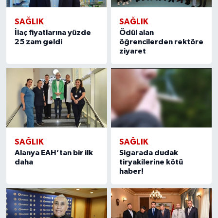
SAĞLIK
SAĞLIK
İlaç fiyatlarına yüzde
Ödül alan
25 zam geldi
öğrencilerden rektöre
ziyaret
SAĞLIK
SAĞLIK
Alanya EAH’tan bir ilk
Sigarada dudak
daha
tiryakilerine kötü
haber!