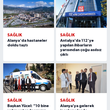
SAĞLIK
SAĞLIK
Alanya'da hastaneler
Antalya’da 112'ye
doldu taştı
yapılan ihbarların
yarısından çoğu asılsız
çıktı
SAĞLIK
SAĞLIK
Başkan Yücel: “10 bine
Alanya’ya gelerek