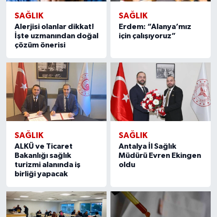
SAĞLIK
SAĞLIK
Alerjisi olanlar dikkat!
Erdem: “Alanya’mız
İşte uzmanından doğal
için çalışıyoruz”
çözüm önerisi
SAĞLIK
SAĞLIK
ALKÜ ve Ticaret
Antalya İl Sağlık
Bakanlığı sağlık
Müdürü Evren Ekingen
turizmi alanında iş
oldu
birliği yapacak