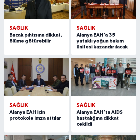
SAĞLIK
SAĞLIK
Bacak pıhtısına dikkat,
Alanya EAH’a 35
ölüme götürebilir
yataklı yoğun bakım
ünitesi kazandırılacak
SAĞLIK
SAĞLIK
Alanya EAH için
Alanya EAH’ta AIDS
protokole imza attılar
hastalığına dikkat
çekildi