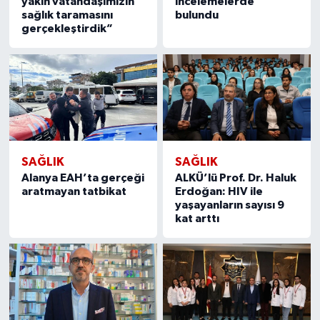
yakın vatandaşımızın
incelemelerde
sağlık taramasını
bulundu
gerçekleştirdik”
SAĞLIK
SAĞLIK
Alanya EAH’ta gerçeği
ALKÜ’lü Prof. Dr. Haluk
aratmayan tatbikat
Erdoğan: HIV ile
yaşayanların sayısı 9
kat arttı