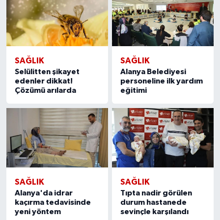
SAĞLIK
SAĞLIK
Selülitten şikayet
Alanya Belediyesi
edenler dikkat!
personeline ilk yardım
Çözümü arılarda
eğitimi
SAĞLIK
SAĞLIK
Alanya'da idrar
Tıpta nadir görülen
kaçırma tedavisinde
durum hastanede
yeni yöntem
sevinçle karşılandı