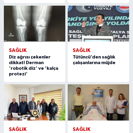
SAĞLIK
SAĞLIK
Diz ağrısı çekenler
Tütüncü’den sağlık
dikkat! Derman
çalışanlarına müjde
'robotik diz' ve 'kalça
protezi'
SAĞLIK
SAĞLIK