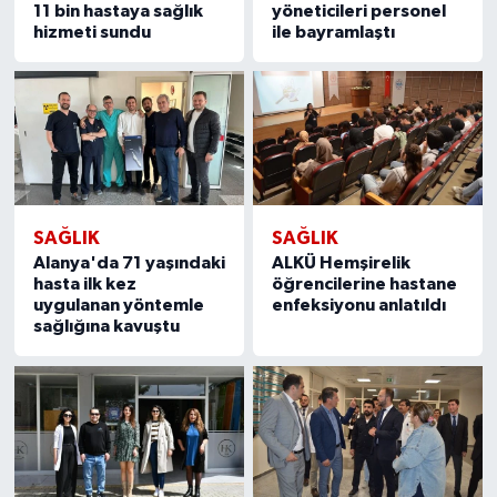
11 bin hastaya sağlık
yöneticileri personel
hizmeti sundu
ile bayramlaştı
SAĞLIK
SAĞLIK
Alanya'da 71 yaşındaki
ALKÜ Hemşirelik
hasta ilk kez
öğrencilerine hastane
uygulanan yöntemle
enfeksiyonu anlatıldı
sağlığına kavuştu