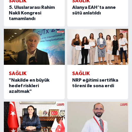
SAĞLIK
SAĞLIK
5. Uluslararası Rahim
Alanya EAH’ta anne
Nakli Kongresi
sütü anlatıldı
tamamlandı
SAĞLIK
SAĞLIK
"Nakilde en büyük
NRP eğitimi sertifika
hedef riskleri
töreni ile sona erdi
azaltmak"