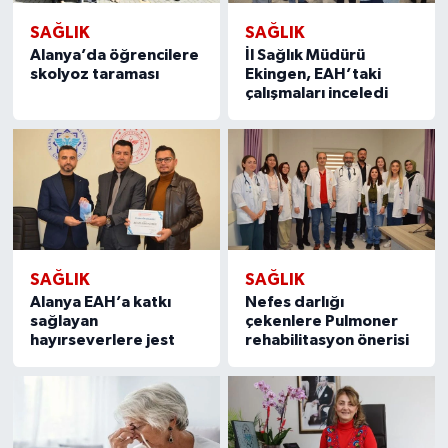
SAĞLIK
SAĞLIK
Alanya’da öğrencilere
İl Sağlık Müdürü
skolyoz taraması
Ekingen, EAH’taki
çalışmaları inceledi
SAĞLIK
SAĞLIK
Alanya EAH’a katkı
Nefes darlığı
sağlayan
çekenlere Pulmoner
hayırseverlere jest
rehabilitasyon önerisi