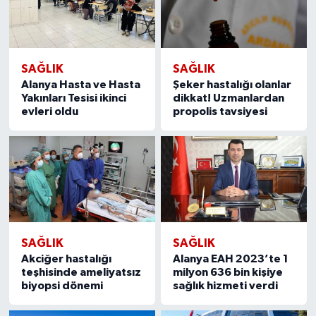
SAĞLIK
SAĞLIK
Alanya Hasta ve Hasta
Şeker hastalığı olanlar
Yakınları Tesisi ikinci
dikkat! Uzmanlardan
evleri oldu
propolis tavsiyesi
SAĞLIK
SAĞLIK
Akciğer hastalığı
Alanya EAH 2023’te 1
teşhisinde ameliyatsız
milyon 636 bin kişiye
biyopsi dönemi
sağlık hizmeti verdi