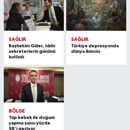
SAĞLIK
SAĞLIK
Başhekim Güler, tıbbi
Türkiye depresyonda
sekreterlerin gününü
dünya ikincisi
kutladı
BÖLGE
Tüp bebek ile doğum
yapma şansı yüzde
98'i geçiyor