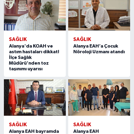
SAĞLIK
SAĞLIK
Alanya'da KOAH ve
Alanya EAH’a Çocuk
astım hastaları dikkat!
Nöroloji Uzmanı atandı
İlçe Sağlık
Müdürü'nden toz
taşınımı uyarısı
SAĞLIK
SAĞLIK
Alanya EAH bayramda
Alanya EAH