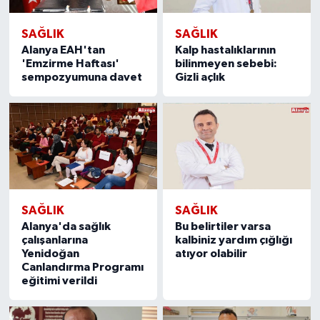
SAĞLIK
SAĞLIK
Alanya EAH'tan
Kalp hastalıklarının
'Emzirme Haftası'
bilinmeyen sebebi:
sempozyumuna davet
Gizli açlık
SAĞLIK
SAĞLIK
Alanya'da sağlık
Bu belirtiler varsa
çalışanlarına
kalbiniz yardım çığlığı
Yenidoğan
atıyor olabilir
Canlandırma Programı
eğitimi verildi