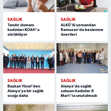
SAĞLIK
SAĞLIK
Tandır dumanı
ALKÜ'lü uzmandan
kadınları KOAH'a
Ramazan’da beslenme
sürüklüyor
önerileri
SAĞLIK
SAĞLIK
Başkan Yücel’den
Alanya’da sağlık
Alanya’ya bir sağlık
çalışanı kadınlar 8
ocağı daha
Mart’ta unutulmadı