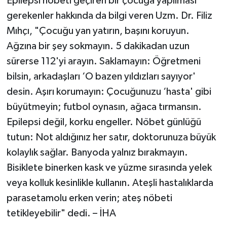
Epilepsi nöbeti geçiren bir çocuğa yapılması
gerekenler hakkında da bilgi veren Uzm. Dr. Filiz
Mıhçı, "Çocuğu yan yatırın, başını koruyun.
Ağzına bir şey sokmayın. 5 dakikadan uzun
sürerse 112'yi arayın. Saklamayın: Öğretmeni
bilsin, arkadaşları ‘O bazen yıldızları sayıyor'
desin. Aşırı korumayın: Çocuğunuzu ‘hasta' gibi
büyütmeyin; futbol oynasın, ağaca tırmansın.
Epilepsi değil, korku engeller. Nöbet günlüğü
tutun: Not aldığınız her satır, doktorunuza büyük
kolaylık sağlar. Banyoda yalnız bırakmayın.
Bisiklete binerken kask ve yüzme sırasında yelek
veya kolluk kesinlikle kullanın. Ateşli hastalıklarda
parasetamolu erken verin; ateş nöbeti
tetikleyebilir" dedi. – İHA