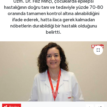
Uzm. Dr. Filiz Mıhçı, çocuklarda epilepsi
hastalığının doğru tanı ve tedaviyle yüzde 70-80
Gizlilik İlkeleri - Privacy Policy
oranında tamamen kontrol altına alınabildiğini
ifade ederek, hatta ilaca gerek kalmadan
Güncel
nöbetlerin durabildiği bir hastalık olduğunu
belirtti.
Gündem
Politika
Spor
Turizm