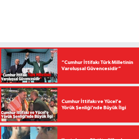
“Cumhur İttifakı Türk Milletinin
Varoluşsal Güvencesidir”
Cumhur İttifakı ve Yücel’e
Yörük Şenliği’nde Büyük İlgi