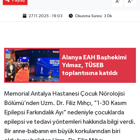
Paylaş
-
+
A
A
27.11.2025 - 19:03
Okunma Süresi: 3 Dk
Alanya EAH Başhekimi
Yılmaz, TÜSEB
toplantısına katıldı
Memorial Antalya Hastanesi Çocuk Nörolojisi
Bölümü'nden Uzm. Dr. Filiz Mıhçı, "1-30 Kasım
Epilepsi Farkındalık Ayı" nedeniyle çocuklarda
epilepsi ve tedavi yöntemleri hakkında bilgi verdi.
Bir anne-babanın en büyük korkularından biri