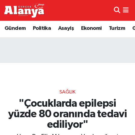
E-Gazete
Hava Durumu
Gündem
Politika
Asayiş
Ekonomi
Turizm
Genel
Trafik Durumu
Bilim
Süper Lig Puan Durumu ve Fikstür
Bilim ve Teknoloji
Tüm Manşetler
Bölge
Son Dakika Haberleri
SAĞLIK
Diğer
Haber Arşivi
"Çocuklarda epilepsi
yüzde 80 oranında tedavi
Dünya
ediliyor"
Ekonomi