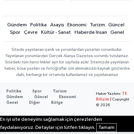
Gündem
Politika
Asayiş
Ekonomi
Turizm
Güncel
Spor
Çevre
Kültür - Sanat
Haberde İnsan
Genel
Sitede yayınlanan içerik ve yorumlardan yazarları sorumludur.
Yayınlanan yorumlardan Gerçek Alanya Gazetesi sorumlu tutulamaz.
Sitedeki tüm harici linkler ayrı bir sayfada açılır. Sitemizde yayınlanan
haber, köşe yazıları ve fotoğraflar izin alınmaksızın kaynak gösterilse
dahi, herhangi bir ortamda kullanılamaz ve yayınlanamaz
Politika
Spor
Turizm
Haber Yazılımı:
TE
Gündem
Güncel
Ekonomi
Bilişim
| Copyright
Genel
Diğer
Bölge
© 2026
En iyi site deneyimi sağlamak için çerezlerden
faydalanıyoruz. Detaylar için lütfen tıklayın.
Tamam