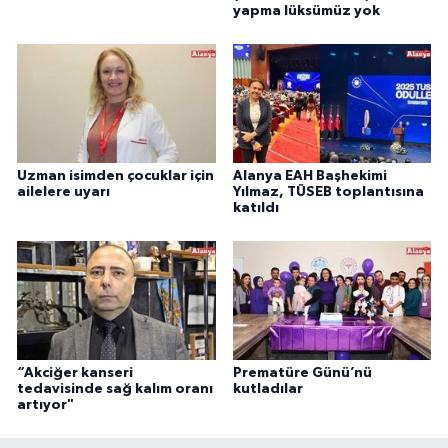
yapma lüksümüz yok
Uzman isimden çocuklar için
Alanya EAH Başhekimi
ailelere uyarı
Yılmaz, TÜSEB toplantısına
katıldı
“Akciğer kanseri
Prematüre Günü’nü
tedavisinde sağ kalım oranı
kutladılar
artıyor"