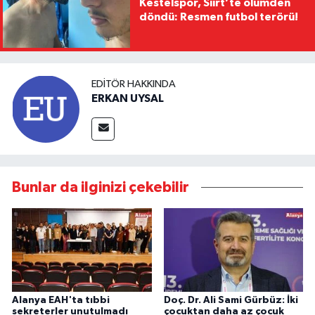
Kestelspor, Siirt’te ölümden
döndü: Resmen futbol terörü!
EDITÖR HAKKINDA
ERKAN UYSAL
Bunlar da ilginizi çekebilir
Alanya EAH'ta tıbbi
Doç. Dr. Ali Sami Gürbüz: İki
sekreterler unutulmadı
çocuktan daha az çocuk