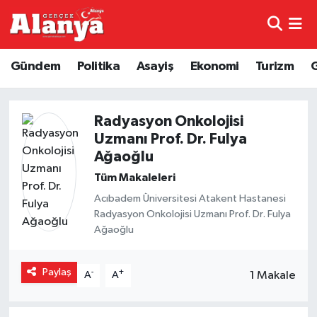
E-Gazete
Hava Durumu
Gündem
Politika
Asayiş
Ekonomi
Turizm
Genel
Trafik Durumu
Radyasyon Onkolojisi
Bilim
Süper Lig Puan Durumu ve Fikstür
Uzmanı Prof. Dr. Fulya
Ağaoğlu
Bilim ve Teknoloji
Tüm Manşetler
Tüm Makaleleri
Bölge
Son Dakika Haberleri
Acıbadem Üniversitesi Atakent Hastanesi
Radyasyon Onkolojisi Uzmanı Prof. Dr. Fulya
Ağaoğlu
Diğer
Haber Arşivi
Dünya
Paylaş
-
+
1 Makale
A
A
Ekonomi