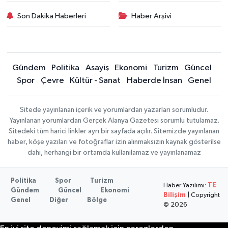
Son Dakika Haberleri
Haber Arşivi
Gündem
Politika
Asayiş
Ekonomi
Turizm
Güncel
Spor
Çevre
Kültür - Sanat
Haberde İnsan
Genel
Sitede yayınlanan içerik ve yorumlardan yazarları sorumludur.
Yayınlanan yorumlardan Gerçek Alanya Gazetesi sorumlu tutulamaz.
Sitedeki tüm harici linkler ayrı bir sayfada açılır. Sitemizde yayınlanan
haber, köşe yazıları ve fotoğraflar izin alınmaksızın kaynak gösterilse
dahi, herhangi bir ortamda kullanılamaz ve yayınlanamaz
Politika
Spor
Turizm
Haber Yazılımı:
TE
Gündem
Güncel
Ekonomi
Bilişim
| Copyright
Genel
Diğer
Bölge
© 2026