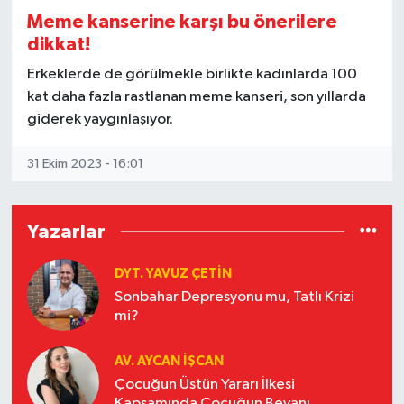
Meme kanserine karşı bu önerilere
Gizlilik İlkeleri - Privacy Policy
dikkat!
Erkeklerde de görülmekle birlikte kadınlarda 100
Güncel
kat daha fazla rastlanan meme kanseri, son yıllarda
giderek yaygınlaşıyor.
Gündem
31 Ekim 2023 - 16:01
Politika
Spor
Yazarlar
Turizm
DYT. YAVUZ ÇETİN
Sonbahar Depresyonu mu, Tatlı Krizi
mi?
AV. AYCAN İŞCAN
Çocuğun Üstün Yararı İlkesi
Kapsamında Çocuğun Beyanı